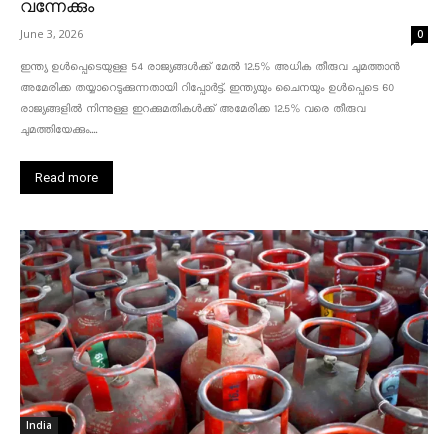
വന്നേക്കും
June 3, 2026
0
ഇന്ത്യ ഉൾപ്പെടെയുള്ള 54 രാജ്യങ്ങൾക്ക് മേൽ 12.5% അധിക തീരുവ ചുമത്താൻ
അമേരിക്ക തയ്യാറെടുക്കുന്നതായി റിപ്പോർട്ട്. ഇന്ത്യയും ചൈനയും ഉൾപ്പെടെ 60
രാജ്യങ്ങളിൽ നിന്നുള്ള ഇറക്കുമതികൾക്ക് അമേരിക്ക 12.5% ​​വരെ തീരുവ
ചുമത്തിയേക്കും....
Read more
India