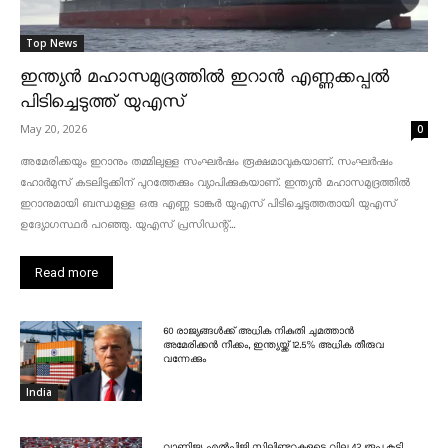
Top News
ഇന്ത്യൻ മഹാസമുദ്രത്തിൽ ഇറാൻ എണ്ണക്കപ്പൽ
പിടിച്ചെടുത്ത് യുഎസ്
May 20, 2026
0
അമേരിക്കയും ഇറാനും തമ്മിലുള്ള സംഘർഷം രൂക്ഷമാവുകയാണ്. സംഘർഷം
ഹോർമുസ് കടലിടുക്കിന് പുറത്തേക്കും വ്യാപിക്കുകയാണ്. ഇന്ത്യൻ മഹാസമുദ്രത്തിൽ
ഇറാനുമായി ബന്ധമുള്ള ഒരു എണ്ണ ടാങ്കർ യുഎസ് പിടിച്ചെടുത്തതായി യുഎസ്
ഉദ്യോഗസ്ഥർ പറഞ്ഞു. യുഎസ് പ്രസിഡന്റ്...
Read more
60 രാജ്യങ്ങൾക്ക് അധിക നികുതി ചുമത്താൻ
അമേരിക്കൻ നീക്കം, ഇന്ത്യയ്ക്ക് 12.5% അധിക തീരുവ
വന്നേക്കും
India
വാണിജ്യ എൽപിജി സിലിണ്ടറുകളുടെ വില 42 രൂപ കൂട്ടി,