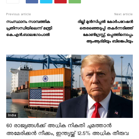
Previous article
Next article
സംസ്ഥാനം സാമ്പത്തിക
ദില്ലി മുൻസിപ്പൽ കോർപറേഷൻ
പ്രതിസന്ധിയിലെന്ന് മന്ത്രി
തെരഞ്ഞെടുപ്പ്: തകർന്നടിഞ്ഞ്
കെ.എൻ.ബാലഗോപാൽ
കോൺഗ്രസ്സ്, ഒപ്പത്തിനൊപ്പം
ആംആദ്മിയും ബിജെപിയും
India
60 രാജ്യങ്ങൾക്ക് അധിക നികുതി ചുമത്താൻ
അമേരിക്കൻ നീക്കം, ഇന്ത്യയ്ക്ക് 12.5% അധിക തീരുവ