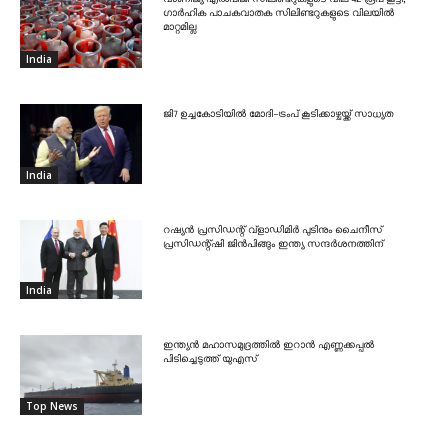
ഗാർഹിക പാചകവാതക സിലിണ്ടറുകളുടെ വിലയിൽ
മാറ്റമില്ല
India
ജി7 ഉച്ചകോടിയിൽ മോദി-ട്രംപ് കൂടിക്കാഴ്ചയ്ക്ക് സാധ്യത
India
റഷ്യൻ പ്രസിഡന്റ് വ്‌ളാഡിമിർ പുടിനും ചൈനീസ്
പ്രസിഡന്റ്ഷി ജിൻപിങ്ങും ഇന്ത്യ സന്ദർശനത്തിന്
India
ഇന്ത്യൻ മഹാസമുദ്രത്തിൽ ഇറാൻ എണ്ണക്കപ്പൽ
പിടിച്ചെടുത്ത് യുഎസ്
Top News