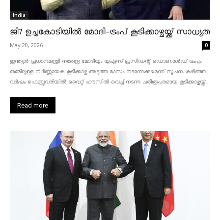
India
ജി7 ഉച്ചകോടിയിൽ മോദി-ട്രംപ് കൂടിക്കാഴ്ചയ്ക്ക് സാധ്യത
May 20, 2026
0
ഇന്ത്യൻ പ്രധാനമന്ത്രി നരേന്ദ്ര മോദിയും യുഎസ് പ്രസിഡന്റ് ഡൊണാൾഡ് ട്രംപും
തമ്മിലുള്ള നിർണ്ണായക കൂടിക്കാഴ്ച അടുത്ത മാസം നടന്നേക്കുമെന്ന് സൂചന. കഴിഞ്ഞ
വർഷം ഫെബ്രുവരിയിൽ വൈറ്റ് ഹൗസിൽ വെച്ച് നടന്ന ചരിത്രപരമായ കൂടിക്കാഴ്ചയ്ക്ക്...
Read more