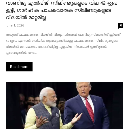
വാണിജ്യ എൽപിജി സിലിണ്ടറുകളുടെ വില 42 രൂപ
കൂട്ടി, ഗാർഹിക പാചകവാതക സിലിണ്ടറുകളുടെ
വിലയിൽ മാറ്റമില്ല
June 1, 2026
0
രാജ്യത്ത് പാചകവാതക വിലയിൽ വീണ്ടും വർധനവ്. വാണിജ്യ സിലണ്ടറിന് കൂട്ടിയത്
42 രൂപ. എന്നാൽ ഗാർഹിക ആവശ്യങ്ങൾക്കുള്ള പാചകവാതക സിലിണ്ടറുകളുടെ
വിലയിൽ മാറ്റമൊന്നും വരുത്തിയിട്ടില്ല. പുതുക്കിയ നിരക്കുകൾ ഇന്ന് മുതൽ
പ്രാബല്യത്തിൽ വന്നു....
Read more