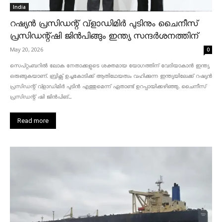
India
റഷ്യൻ പ്രസിഡന്റ് വ്‌ളാഡിമിർ പുടിനും ചൈനീസ്
പ്രസിഡന്റ്ഷി ജിൻപിങ്ങും ഇന്ത്യ സന്ദർശനത്തിന്
May 20, 2026
0
സെപ്റ്റംബറിൽ ലോക നേതാക്കളുടെ ശക്തമായ യോഗത്തിന് വേദിയാകാൻ ഇന്ത്യ
ഒരുങ്ങുകയാണ്. ബ്രിക്സ് ഉച്ചകോടിക്ക് ആതിഥേയത്വം വഹിക്കുന്ന ഇന്ത്യയിലേക്ക് റഷ്യൻ
പ്രസിഡന്റ് വ്‌ളാഡിമിർ പുടിൻ എത്തുമെന്ന് ഏതാണ്ട് ഉറപ്പായിക്കഴിഞ്ഞു. ചൈനീസ്
പ്രസിഡന്റ് ഷി ജിൻപിങ്...
Read more