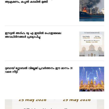
ആക്രമണം, കപ്പൽ കടലിൽ മുങ്ങി
ഈദുൽ അദ്ഹ; യു എ ഇയിൽ പൊതുമേഖല
അവധിദിനങ്ങൾ പ്രഖ്യാപിച്ചു
ദുബായ് ഗ്ലോബൽ വില്ലേജ് പ്രവർത്തനം ഈ മാസം 31
വരെ നീട്ടി