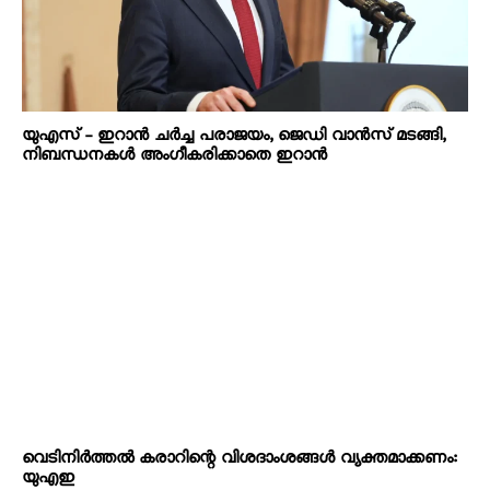
യുഎസ് – ഇറാൻ ചർച്ച പരാജയം, ജെഡി വാൻസ് മടങ്ങി,
നിബന്ധനകൾ അംഗീകരിക്കാതെ ഇറാൻ
വെടിനിർത്തൽ കരാറിന്റെ വിശദാംശങ്ങൾ വ്യക്തമാക്കണം:
യുഎഇ