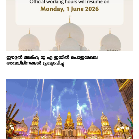
ഈദുൽ അദ്ഹ; യു എ ഇയിൽ പൊതുമേഖല
അവധിദിനങ്ങൾ പ്രഖ്യാപിച്ചു