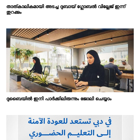
താത്‌കാലികമായി അടച്ച ദുബായ് ഗ്ലോബൽ വില്ലേജ് ഇന്ന്
തുറക്കും
ദുബൈയിൽ ഇനി പാർക്കിലിരുന്നും ജോലി ചെയ്യാം