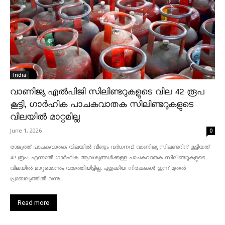
India
വാണിജ്യ എൽപിജി സിലിണ്ടറുകളുടെ വില 42 രൂപ
കൂട്ടി, ഗാർഹിക പാചകവാതക സിലിണ്ടറുകളുടെ
വിലയിൽ മാറ്റമില്ല
June 1, 2026
0
രാജ്യത്ത് പാചകവാതക വിലയിൽ വീണ്ടും വർധനവ്. വാണിജ്യ സിലണ്ടറിന് കൂട്ടിയത്
42 രൂപ. എന്നാൽ ഗാർഹിക ആവശ്യങ്ങൾക്കുള്ള പാചകവാതക സിലിണ്ടറുകളുടെ
വിലയിൽ മാറ്റമൊന്നും വരുത്തിയിട്ടില്ല. പുതുക്കിയ നിരക്കുകൾ ഇന്ന് മുതൽ
പ്രാബല്യത്തിൽ വന്നു....
Read more