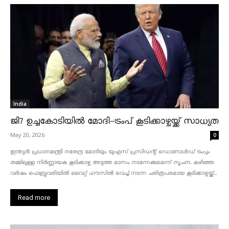
India
ജി7 ഉച്ചകോടിയിൽ മോദി-ട്രംപ് കൂടിക്കാഴ്ചയ്ക്ക് സാധ്യത
May 20, 2026
0
ഇന്ത്യൻ പ്രധാനമന്ത്രി നരേന്ദ്ര മോദിയും യുഎസ് പ്രസിഡന്റ് ഡൊണാൾഡ് ട്രംപും
തമ്മിലുള്ള നിർണ്ണായക കൂടിക്കാഴ്ച അടുത്ത മാസം നടന്നേക്കുമെന്ന് സൂചന. കഴിഞ്ഞ
വർഷം ഫെബ്രുവരിയിൽ വൈറ്റ് ഹൗസിൽ വെച്ച് നടന്ന ചരിത്രപരമായ കൂടിക്കാഴ്ചയ്ക്ക്...
Read more