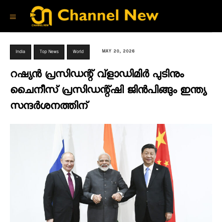
MAY 20, 2026
India
Top News
World
റഷ്യൻ പ്രസിഡന്റ് വ്‌ളാഡിമിർ പുടിനും
ചൈനീസ് പ്രസിഡന്റ്ഷി ജിൻപിങ്ങും ഇന്ത്യ
സന്ദർശനത്തിന്