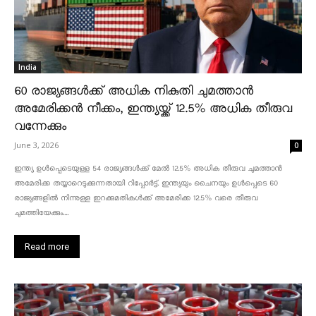
India
60 രാജ്യങ്ങൾക്ക് അധിക നികുതി ചുമത്താൻ
അമേരിക്കൻ നീക്കം, ഇന്ത്യയ്ക്ക് 12.5% അധിക തീരുവ
വന്നേക്കും
June 3, 2026
0
ഇന്ത്യ ഉൾപ്പെടെയുള്ള 54 രാജ്യങ്ങൾക്ക് മേൽ 12.5% അധിക തീരുവ ചുമത്താൻ
അമേരിക്ക തയ്യാറെടുക്കുന്നതായി റിപ്പോർട്ട്. ഇന്ത്യയും ചൈനയും ഉൾപ്പെടെ 60
രാജ്യങ്ങളിൽ നിന്നുള്ള ഇറക്കുമതികൾക്ക് അമേരിക്ക 12.5% ​​വരെ തീരുവ
ചുമത്തിയേക്കും....
Read more