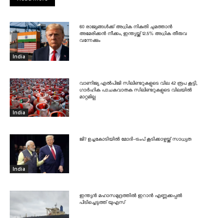
60 രാജ്യങ്ങൾക്ക് അധിക നികുതി ചുമത്താൻ
അമേരിക്കൻ നീക്കം, ഇന്ത്യയ്ക്ക് 12.5% അധിക തീരുവ
വന്നേക്കും
India
വാണിജ്യ എൽപിജി സിലിണ്ടറുകളുടെ വില 42 രൂപ കൂട്ടി,
ഗാർഹിക പാചകവാതക സിലിണ്ടറുകളുടെ വിലയിൽ
മാറ്റമില്ല
India
ജി7 ഉച്ചകോടിയിൽ മോദി-ട്രംപ് കൂടിക്കാഴ്ചയ്ക്ക് സാധ്യത
India
ഇന്ത്യൻ മഹാസമുദ്രത്തിൽ ഇറാൻ എണ്ണക്കപ്പൽ
പിടിച്ചെടുത്ത് യുഎസ്