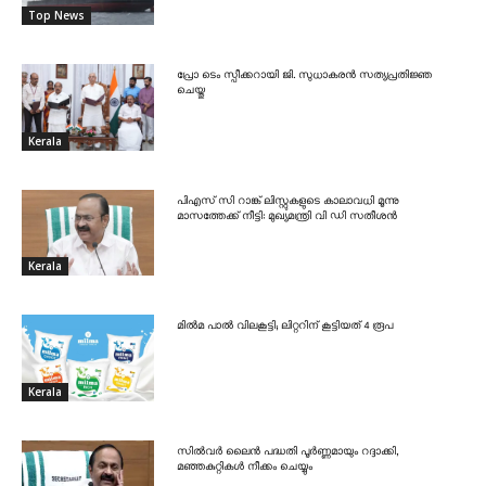
Top News
പ്രോ ടെം സ്പീക്കറായി ജി. സുധാകരൻ സത്യപ്രതിജ്ഞ
ചെയ്തു
Kerala
പിഎസ് സി റാങ്ക് ലിസ്റ്റുകളുടെ കാലാവധി മൂന്നു
മാസത്തേക്ക് നീട്ടി: മുഖ്യമന്ത്രി വി ഡി സതീശൻ
Kerala
മിൽമ പാൽ വിലകൂട്ടി; ലിറ്ററിന് കൂട്ടിയത് 4 രൂപ
Kerala
സിൽവർ ലൈൻ പദ്ധതി പൂർണ്ണമായും റദ്ദാക്കി,
മഞ്ഞകുറ്റികൾ നീക്കം ചെയ്യും