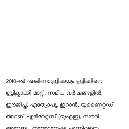
2010-ൽ ദക്ഷിണാഫ്രിക്കയും ബ്രിക്കിനെ
ബ്രിക്സാക്കി മാറ്റി. സമീപ വർഷങ്ങളിൽ,
ഈജിപ്ത്, എത്യോപ്യ, ഇറാൻ, യുണൈറ്റഡ്
അറബ് എമിറേറ്റ്സ് (യുഎഇ), സൗദി
അറേബ്യ, ഇന്തോനേഷ്യ എന്നിവയെ