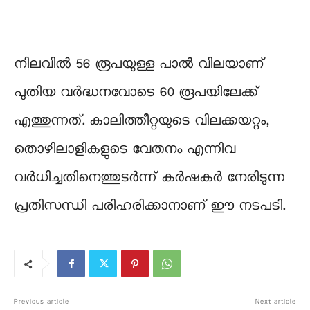
നിലവിൽ 56 രൂപയുള്ള പാൽ വിലയാണ്
പുതിയ വർദ്ധനവോടെ 60 രൂപയിലേക്ക്
എത്തുന്നത്. കാലിത്തീറ്റയുടെ വിലക്കയറ്റം,
തൊഴിലാളികളുടെ വേതനം എന്നിവ
വർധിച്ചതിനെത്തുടർന്ന് കർഷകർ നേരിടുന്ന
പ്രതിസന്ധി പരിഹരിക്കാനാണ് ഈ നടപടി.
Previous article
Next article