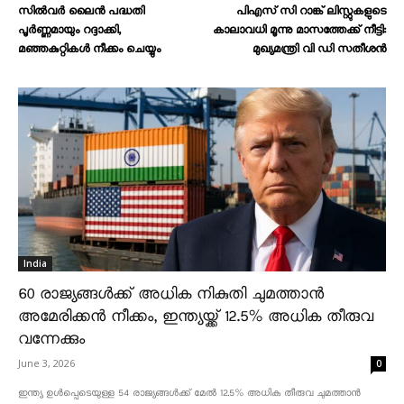
സിൽവർ ലൈൻ പദ്ധതി
പിഎസ് സി റാങ്ക് ലിസ്റ്റുകളുടെ
പൂർണ്ണമായും റദ്ദാക്കി,
കാലാവധി മൂന്നു മാസത്തേക്ക് നീട്ടി:
മഞ്ഞകുറ്റികൾ നീക്കം ചെയ്യും
മുഖ്യമന്ത്രി വി ഡി സതീശൻ
India
60 രാജ്യങ്ങൾക്ക് അധിക നികുതി ചുമത്താൻ
അമേരിക്കൻ നീക്കം, ഇന്ത്യയ്ക്ക് 12.5% അധിക തീരുവ
വന്നേക്കും
June 3, 2026
0
ഇന്ത്യ ഉൾപ്പെടെയുള്ള 54 രാജ്യങ്ങൾക്ക് മേൽ 12.5% അധിക തീരുവ ചുമത്താൻ