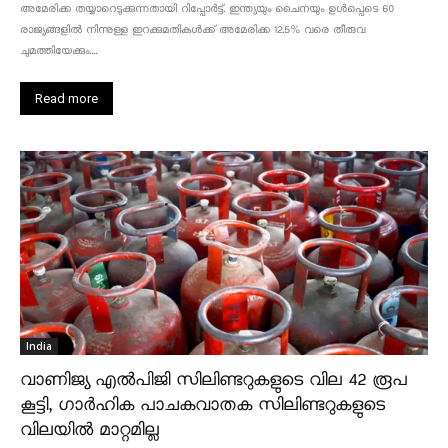
അമേരിക്ക തയ്യാറെടുക്കുന്നതായി റിപ്പോർട്ട്. ഇന്ത്യയും ചൈനയും ഉൾപ്പെടെ 60
രാജ്യങ്ങളിൽ നിന്നുള്ള ഇറക്കുമതികൾക്ക് അമേരിക്ക 12.5% ​​വരെ തീരുവ
ചുമത്തിയേക്കും....
Read more
India
വാണിജ്യ എൽപിജി സിലിണ്ടറുകളുടെ വില 42 രൂപ
കൂട്ടി, ഗാർഹിക പാചകവാതക സിലിണ്ടറുകളുടെ
വിലയിൽ മാറ്റമില്ല