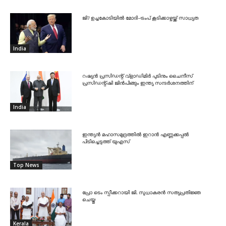
ജി7 ഉച്ചകോടിയിൽ മോദി-ട്രംപ് കൂടിക്കാഴ്ചയ്ക്ക് സാധ്യത
India
റഷ്യൻ പ്രസിഡന്റ് വ്‌ളാഡിമിർ പുടിനും ചൈനീസ്
പ്രസിഡന്റ്ഷി ജിൻപിങ്ങും ഇന്ത്യ സന്ദർശനത്തിന്
India
ഇന്ത്യൻ മഹാസമുദ്രത്തിൽ ഇറാൻ എണ്ണക്കപ്പൽ
പിടിച്ചെടുത്ത് യുഎസ്
Top News
പ്രോ ടെം സ്പീക്കറായി ജി. സുധാകരൻ സത്യപ്രതിജ്ഞ
ചെയ്തു
Kerala