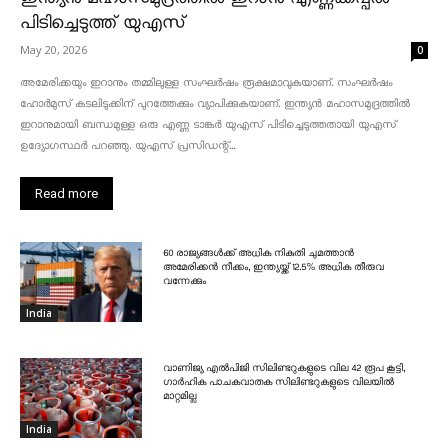
പിടിച്ചെടുത്ത് യുഎസ്
May 20, 2026
0
അമേരിക്കയും ഇറാനും തമ്മിലുള്ള സംഘർഷം രൂക്ഷമാവുകയാണ്. സംഘർഷം
ഹോർമുസ് കടലിടുക്കിന് പുറത്തേക്കും വ്യാപിക്കുകയാണ്. ഇന്ത്യൻ മഹാസമുദ്രത്തിൽ
ഇറാനുമായി ബന്ധമുള്ള ഒരു എണ്ണ ടാങ്കർ യുഎസ് പിടിച്ചെടുത്തതായി യുഎസ്
ഉദ്യോഗസ്ഥർ പറഞ്ഞു. യുഎസ് പ്രസിഡന്റ്...
Read more
60 രാജ്യങ്ങൾക്ക് അധിക നികുതി ചുമത്താൻ
അമേരിക്കൻ നീക്കം, ഇന്ത്യയ്ക്ക് 12.5% അധിക തീരുവ
വന്നേക്കും
India
വാണിജ്യ എൽപിജി സിലിണ്ടറുകളുടെ വില 42 രൂപ കൂട്ടി,
ഗാർഹിക പാചകവാതക സിലിണ്ടറുകളുടെ വിലയിൽ
മാറ്റമില്ല
India