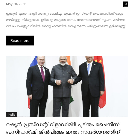
May 20, 2026
0
ഇന്ത്യൻ പ്രധാനമന്ത്രി നരേന്ദ്ര മോദിയും യുഎസ് പ്രസിഡന്റ് ഡൊണാൾഡ് ട്രംപും
തമ്മിലുള്ള നിർണ്ണായക കൂടിക്കാഴ്ച അടുത്ത മാസം നടന്നേക്കുമെന്ന് സൂചന. കഴിഞ്ഞ
വർഷം ഫെബ്രുവരിയിൽ വൈറ്റ് ഹൗസിൽ വെച്ച് നടന്ന ചരിത്രപരമായ കൂടിക്കാഴ്ചയ്ക്ക്...
Read more
India
റഷ്യൻ പ്രസിഡന്റ് വ്‌ളാഡിമിർ പുടിനും ചൈനീസ്
പ്രസിഡന്റ്ഷി ജിൻപിങ്ങും ഇന്ത്യ സന്ദർശനത്തിന്