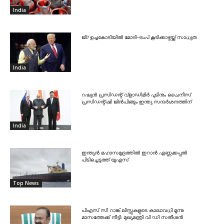
India
ജി7 ഉച്ചകോടിയിൽ മോദി-ട്രംപ് കൂടിക്കാഴ്ചയ്ക്ക് സാധ്യത
India
റഷ്യൻ പ്രസിഡന്റ് വ്‌ളാഡിമിർ പുടിനും ചൈനീസ്
പ്രസിഡന്റ്ഷി ജിൻപിങ്ങും ഇന്ത്യ സന്ദർശനത്തിന്
India
ഇന്ത്യൻ മഹാസമുദ്രത്തിൽ ഇറാൻ എണ്ണക്കപ്പൽ
പിടിച്ചെടുത്ത് യുഎസ്
Top News
പിഎസ് സി റാങ്ക് ലിസ്റ്റുകളുടെ കാലാവധി മൂന്നു
മാസത്തേക്ക് നീട്ടി: മുഖ്യമന്ത്രി വി ഡി സതീശൻ