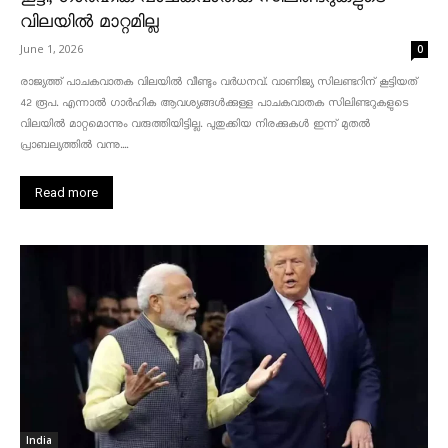
വിലയിൽ മാറ്റമില്ല
June 1, 2026
0
രാജ്യത്ത് പാചകവാതക വിലയിൽ വീണ്ടും വർധനവ്. വാണിജ്യ സിലണ്ടറിന് കൂട്ടിയത്
42 രൂപ. എന്നാൽ ഗാർഹിക ആവശ്യങ്ങൾക്കുള്ള പാചകവാതക സിലിണ്ടറുകളുടെ
വിലയിൽ മാറ്റമൊന്നും വരുത്തിയിട്ടില്ല. പുതുക്കിയ നിരക്കുകൾ ഇന്ന് മുതൽ
പ്രാബല്യത്തിൽ വന്നു....
Read more
India