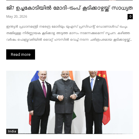
ജി7 ഉച്ചകോടിയിൽ മോദി-ട്രംപ് കൂടിക്കാഴ്ചയ്ക്ക് സാധ്യത
May 20, 2026
0
ഇന്ത്യൻ പ്രധാനമന്ത്രി നരേന്ദ്ര മോദിയും യുഎസ് പ്രസിഡന്റ് ഡൊണാൾഡ് ട്രംപും
തമ്മിലുള്ള നിർണ്ണായക കൂടിക്കാഴ്ച അടുത്ത മാസം നടന്നേക്കുമെന്ന് സൂചന. കഴിഞ്ഞ
വർഷം ഫെബ്രുവരിയിൽ വൈറ്റ് ഹൗസിൽ വെച്ച് നടന്ന ചരിത്രപരമായ കൂടിക്കാഴ്ചയ്ക്ക്...
Read more
India