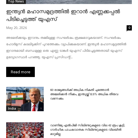
Top News
ഇന്ത്യൻ മഹാസമുദ്രത്തിൽ ഇറാൻ എണ്ണക്കപ്പൽ
പിടിച്ചെടുത്ത് യുഎസ്
May 20, 2026
0
അമേരിക്കയും ഇറാനും തമ്മിലുള്ള സംഘർഷം രൂക്ഷമാവുകയാണ്. സംഘർഷം
ഹോർമുസ് കടലിടുക്കിന് പുറത്തേക്കും വ്യാപിക്കുകയാണ്. ഇന്ത്യൻ മഹാസമുദ്രത്തിൽ
ഇറാനുമായി ബന്ധമുള്ള ഒരു എണ്ണ ടാങ്കർ യുഎസ് പിടിച്ചെടുത്തതായി യുഎസ്
ഉദ്യോഗസ്ഥർ പറഞ്ഞു. യുഎസ് പ്രസിഡന്റ്...
Read more
60 രാജ്യങ്ങൾക്ക് അധിക നികുതി ചുമത്താൻ
അമേരിക്കൻ നീക്കം, ഇന്ത്യയ്ക്ക് 12.5% അധിക തീരുവ
വന്നേക്കും
India
വാണിജ്യ എൽപിജി സിലിണ്ടറുകളുടെ വില 42 രൂപ കൂട്ടി,
ഗാർഹിക പാചകവാതക സിലിണ്ടറുകളുടെ വിലയിൽ
മാറ്റമില്ല