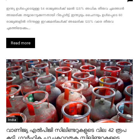
ഇന്ത്യ ഉൾപ്പെടെയുള്ള 54 രാജ്യങ്ങൾക്ക് മേൽ 12.5% അധിക തീരുവ ചുമത്താൻ
അമേരിക്ക തയ്യാറെടുക്കുന്നതായി റിപ്പോർട്ട്. ഇന്ത്യയും ചൈനയും ഉൾപ്പെടെ 60
രാജ്യങ്ങളിൽ നിന്നുള്ള ഇറക്കുമതികൾക്ക് അമേരിക്ക 12.5% ​​വരെ തീരുവ
ചുമത്തിയേക്കും....
Read more
India
വാണിജ്യ എൽപിജി സിലിണ്ടറുകളുടെ വില 42 രൂപ
കൂട്ടി, ഗാർഹിക പാചകവാതക സിലിണ്ടറുകളുടെ