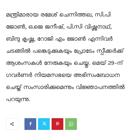
മന്ത്രിമാരായ രമേശ് ചെന്നിത്തല, സി.പി
ജോൺ, ഒ.ജെ ജനീഷ്, പി.സി വിഷ്ണുനാഥ്,
ബിന്ദു കൃഷ്ണ, റോജി എം ജോൺ എന്നിവർ
ചടങ്ങിൽ പങ്കെടുക്കുകയും പ്രോടേം സ്പീക്കർക്ക്
ആശംസകൾ നേരുകയും ചെയ്തു. മെയ് 29-ന്
ഗവർണർ നിയമസഭയെ അഭിസംബോധന
ചെയ്ത് സംസാരിക്കുമെന്നും വിജ്ഞാപനത്തിൽ
പറയുന്നു.