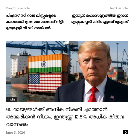
Previous article
Next article
പിഎസ് സി റാങ്ക് ലിസ്റ്റുകളുടെ
ഇന്ത്യൻ മഹാസമുദ്രത്തിൽ ഇറാൻ
കാലാവധി മൂന്നു മാസത്തേക്ക് നീട്ടി:
എണ്ണക്കപ്പൽ പിടിച്ചെടുത്ത് യുഎസ്
മുഖ്യമന്ത്രി വി ഡി സതീശൻ
India
60 രാജ്യങ്ങൾക്ക് അധിക നികുതി ചുമത്താൻ
അമേരിക്കൻ നീക്കം, ഇന്ത്യയ്ക്ക് 12.5% അധിക തീരുവ
വന്നേക്കും
June 3, 2026
0