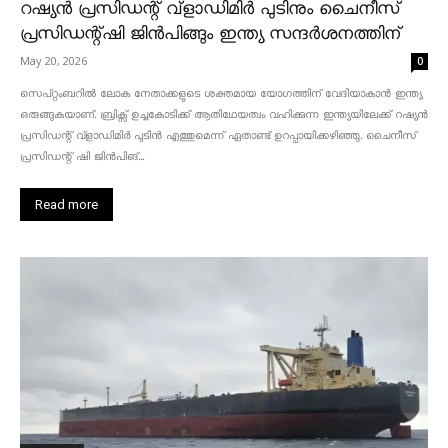
റഷ്യൻ പ്രസിഡന്റ് വ്‌ളാഡിമിർ പുടിനും ചൈനീസ്
പ്രസിഡന്റ്ഷി ജിൻപിങ്ങും ഇന്ത്യ സന്ദർശനത്തിന്
May 20, 2026
0
സെപ്റ്റംബറിൽ ലോക നേതാക്കളുടെ ശക്തമായ യോഗത്തിന് വേദിയാകാൻ ഇന്ത്യ
ഒരുങ്ങുകയാണ്. ബ്രിക്സ് ഉച്ചകോടിക്ക് ആതിഥേയത്വം വഹിക്കുന്ന ഇന്ത്യയിലേക്ക് റഷ്യൻ
പ്രസിഡന്റ് വ്‌ളാഡിമിർ പുടിൻ എത്തുമെന്ന് ഏതാണ്ട് ഉറപ്പായിക്കഴിഞ്ഞു. ചൈനീസ്
പ്രസിഡന്റ് ഷി ജിൻപിങ്...
Read more