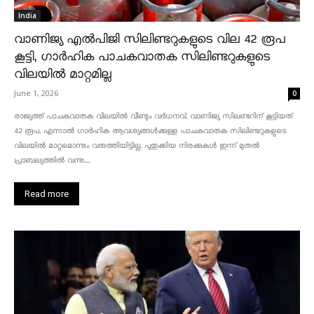
India
വാണിജ്യ എൽപിജി സിലിണ്ടറുകളുടെ വില 42 രൂപ
കൂട്ടി, ഗാർഹിക പാചകവാതക സിലിണ്ടറുകളുടെ
വിലയിൽ മാറ്റമില്ല
June 1, 2026
0
രാജ്യത്ത് പാചകവാതക വിലയിൽ വീണ്ടും വർധനവ്. വാണിജ്യ സിലണ്ടറിന് കൂട്ടിയത്
42 രൂപ. എന്നാൽ ഗാർഹിക ആവശ്യങ്ങൾക്കുള്ള പാചകവാതക സിലിണ്ടറുകളുടെ
വിലയിൽ മാറ്റമൊന്നും വരുത്തിയിട്ടില്ല. പുതുക്കിയ നിരക്കുകൾ ഇന്ന് മുതൽ
പ്രാബല്യത്തിൽ വന്നു....
Read more