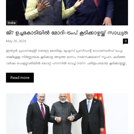
India
ജി7 ഉച്ചകോടിയിൽ മോദി-ട്രംപ് കൂടിക്കാഴ്ചയ്ക്ക് സാധ്യത
May 20, 2026
0
ഇന്ത്യൻ പ്രധാനമന്ത്രി നരേന്ദ്ര മോദിയും യുഎസ് പ്രസിഡന്റ് ഡൊണാൾഡ് ട്രംപും
തമ്മിലുള്ള നിർണ്ണായക കൂടിക്കാഴ്ച അടുത്ത മാസം നടന്നേക്കുമെന്ന് സൂചന. കഴിഞ്ഞ
വർഷം ഫെബ്രുവരിയിൽ വൈറ്റ് ഹൗസിൽ വെച്ച് നടന്ന ചരിത്രപരമായ കൂടിക്കാഴ്ചയ്ക്ക്...
Read more