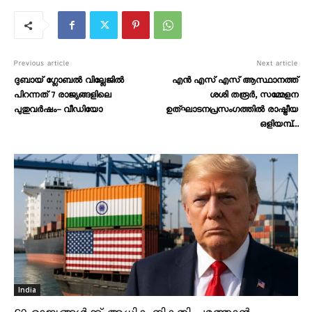
Previous article
Next article
ദുബായ് ഗ്ലോബൽ വില്ലേജിൽ
എന്‍ എസ് എസ് ആസ്ഥാനത്ത്
പിറന്നത് 7 രാജ്യങ്ങളിലെ
ശശി തരൂർ, സമ്മേളന
പുതുവർഷം- വീഡിയോ
ഉത്‌ഘാടനപ്രസംഗത്തിൽ രാഷ്ട്രീയ
ഒളിയമ്പ്…
India