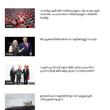
വാണിജ്യ എൽപിജി സിലിണ്ടറുകളുടെ വില 42 രൂപ കൂട്ടി,
ഗാർഹിക പാചകവാതക സിലിണ്ടറുകളുടെ വിലയിൽ
മാറ്റമില്ല
India
ജി7 ഉച്ചകോടിയിൽ മോദി-ട്രംപ് കൂടിക്കാഴ്ചയ്ക്ക് സാധ്യത
India
റഷ്യൻ പ്രസിഡന്റ് വ്‌ളാഡിമിർ പുടിനും ചൈനീസ്
പ്രസിഡന്റ്ഷി ജിൻപിങ്ങും ഇന്ത്യ സന്ദർശനത്തിന്
India
ഇന്ത്യൻ മഹാസമുദ്രത്തിൽ ഇറാൻ എണ്ണക്കപ്പൽ
പിടിച്ചെടുത്ത് യുഎസ്