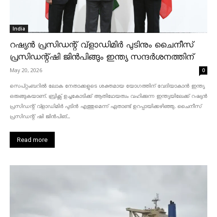
India
റഷ്യൻ പ്രസിഡന്റ് വ്‌ളാഡിമിർ പുടിനും ചൈനീസ്
പ്രസിഡന്റ്ഷി ജിൻപിങ്ങും ഇന്ത്യ സന്ദർശനത്തിന്
May 20, 2026
0
സെപ്റ്റംബറിൽ ലോക നേതാക്കളുടെ ശക്തമായ യോഗത്തിന് വേദിയാകാൻ ഇന്ത്യ
ഒരുങ്ങുകയാണ്. ബ്രിക്സ് ഉച്ചകോടിക്ക് ആതിഥേയത്വം വഹിക്കുന്ന ഇന്ത്യയിലേക്ക് റഷ്യൻ
പ്രസിഡന്റ് വ്‌ളാഡിമിർ പുടിൻ എത്തുമെന്ന് ഏതാണ്ട് ഉറപ്പായിക്കഴിഞ്ഞു. ചൈനീസ്
പ്രസിഡന്റ് ഷി ജിൻപിങ്...
Read more