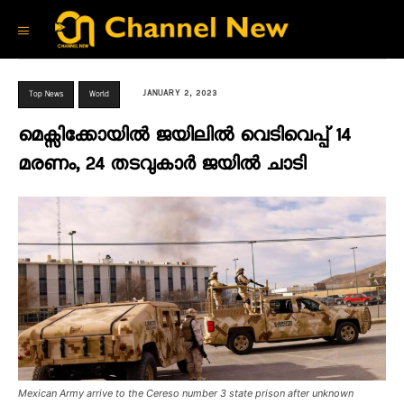
JANUARY 2, 2023
Top News
World
മെക്സിക്കോയിൽ ജയിലിൽ വെടിവെപ്പ് 14
മരണം, 24 തടവുകാർ ജയിൽ ചാടി
Mexican Army arrive to the Cereso number 3 state prison after unknown