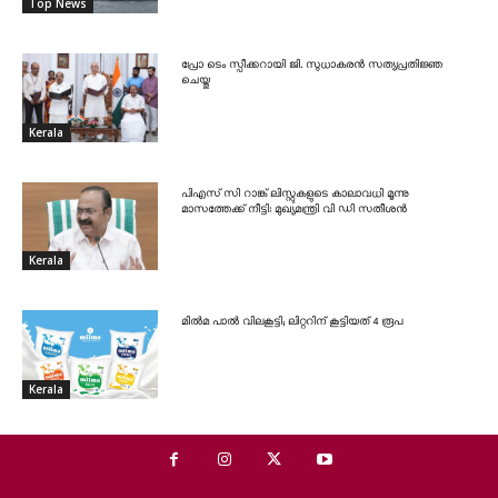
Top News
പ്രോ ടെം സ്പീക്കറായി ജി. സുധാകരൻ സത്യപ്രതിജ്ഞ
ചെയ്തു
Kerala
പിഎസ് സി റാങ്ക് ലിസ്റ്റുകളുടെ കാലാവധി മൂന്നു
മാസത്തേക്ക് നീട്ടി: മുഖ്യമന്ത്രി വി ഡി സതീശൻ
Kerala
മിൽമ പാൽ വിലകൂട്ടി; ലിറ്ററിന് കൂട്ടിയത് 4 രൂപ
Kerala