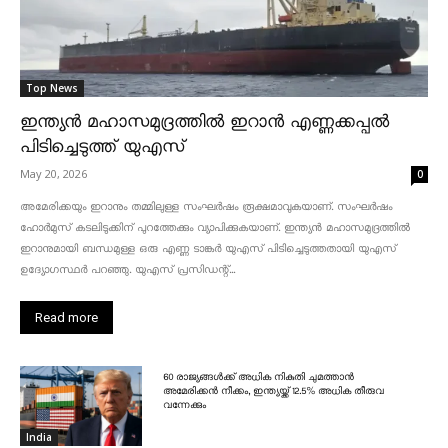
Top News
ഇന്ത്യൻ മഹാസമുദ്രത്തിൽ ഇറാൻ എണ്ണക്കപ്പൽ
പിടിച്ചെടുത്ത് യുഎസ്
May 20, 2026
0
അമേരിക്കയും ഇറാനും തമ്മിലുള്ള സംഘർഷം രൂക്ഷമാവുകയാണ്. സംഘർഷം
ഹോർമുസ് കടലിടുക്കിന് പുറത്തേക്കും വ്യാപിക്കുകയാണ്. ഇന്ത്യൻ മഹാസമുദ്രത്തിൽ
ഇറാനുമായി ബന്ധമുള്ള ഒരു എണ്ണ ടാങ്കർ യുഎസ് പിടിച്ചെടുത്തതായി യുഎസ്
ഉദ്യോഗസ്ഥർ പറഞ്ഞു. യുഎസ് പ്രസിഡന്റ്...
Read more
60 രാജ്യങ്ങൾക്ക് അധിക നികുതി ചുമത്താൻ
അമേരിക്കൻ നീക്കം, ഇന്ത്യയ്ക്ക് 12.5% അധിക തീരുവ
വന്നേക്കും
India