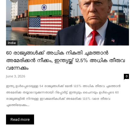
India
60 രാജ്യങ്ങൾക്ക് അധിക നികുതി ചുമത്താൻ
അമേരിക്കൻ നീക്കം, ഇന്ത്യയ്ക്ക് 12.5% അധിക തീരുവ
വന്നേക്കും
June 3, 2026
0
ഇന്ത്യ ഉൾപ്പെടെയുള്ള 54 രാജ്യങ്ങൾക്ക് മേൽ 12.5% അധിക തീരുവ ചുമത്താൻ
അമേരിക്ക തയ്യാറെടുക്കുന്നതായി റിപ്പോർട്ട്. ഇന്ത്യയും ചൈനയും ഉൾപ്പെടെ 60
രാജ്യങ്ങളിൽ നിന്നുള്ള ഇറക്കുമതികൾക്ക് അമേരിക്ക 12.5% ​​വരെ തീരുവ
ചുമത്തിയേക്കും....
Read more