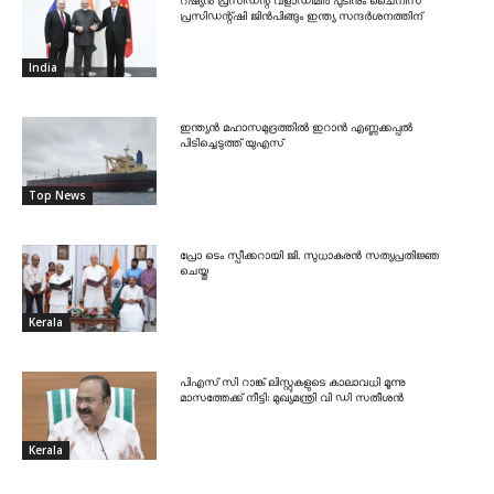
റഷ്യൻ പ്രസിഡന്റ് വ്‌ളാഡിമിർ പുടിനും ചൈനീസ്
പ്രസിഡന്റ്ഷി ജിൻപിങ്ങും ഇന്ത്യ സന്ദർശനത്തിന്
India
ഇന്ത്യൻ മഹാസമുദ്രത്തിൽ ഇറാൻ എണ്ണക്കപ്പൽ
പിടിച്ചെടുത്ത് യുഎസ്
Top News
പ്രോ ടെം സ്പീക്കറായി ജി. സുധാകരൻ സത്യപ്രതിജ്ഞ
ചെയ്തു
Kerala
പിഎസ് സി റാങ്ക് ലിസ്റ്റുകളുടെ കാലാവധി മൂന്നു
മാസത്തേക്ക് നീട്ടി: മുഖ്യമന്ത്രി വി ഡി സതീശൻ
Kerala