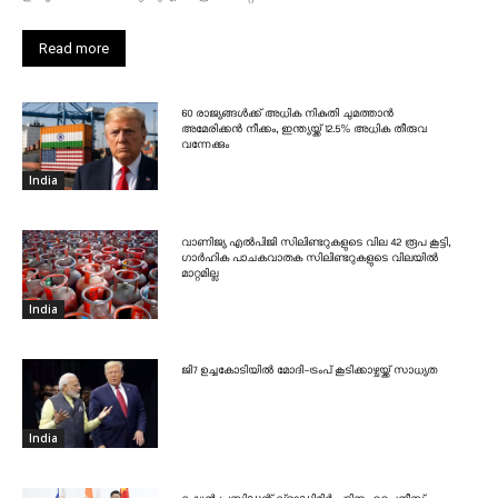
Read more
60 രാജ്യങ്ങൾക്ക് അധിക നികുതി ചുമത്താൻ
അമേരിക്കൻ നീക്കം, ഇന്ത്യയ്ക്ക് 12.5% അധിക തീരുവ
വന്നേക്കും
India
വാണിജ്യ എൽപിജി സിലിണ്ടറുകളുടെ വില 42 രൂപ കൂട്ടി,
ഗാർഹിക പാചകവാതക സിലിണ്ടറുകളുടെ വിലയിൽ
മാറ്റമില്ല
India
ജി7 ഉച്ചകോടിയിൽ മോദി-ട്രംപ് കൂടിക്കാഴ്ചയ്ക്ക് സാധ്യത
India