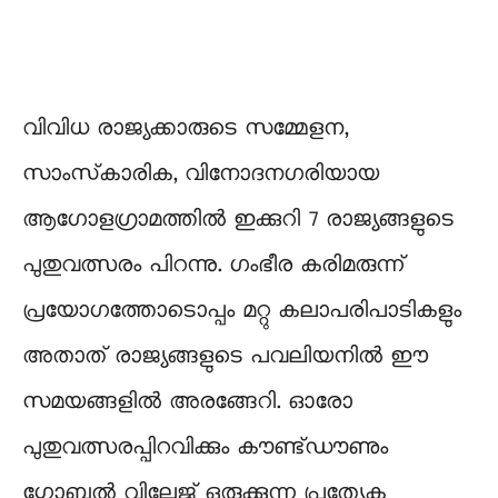
വിവിധ രാജ്യക്കാരുടെ സമ്മേളന,
സാംസ്‌കാരിക, വിനോദനഗരിയായ
ആഗോളഗ്രാമത്തിൽ ഇക്കുറി 7 രാജ്യങ്ങളുടെ
പുതുവത്സരം പിറന്നു. ഗംഭീര കരിമരുന്ന്
പ്രയോഗത്തോടൊപ്പം മറ്റു കലാപരിപാടികളും
അതാത് രാജ്യങ്ങളുടെ പവലിയനിൽ ഈ
സമയങ്ങളിൽ അരങ്ങേറി. ഓരോ
പുതുവത്സരപ്പിറവിക്കും കൗണ്ട്ഡൗണും
ഗ്ലോബൽ വില്ലേജ് ഒരുക്കുന്ന പ്രത്യേക