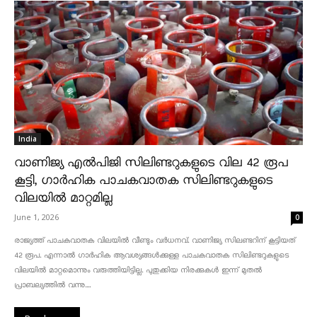
India
വാണിജ്യ എൽപിജി സിലിണ്ടറുകളുടെ വില 42 രൂപ
കൂട്ടി, ഗാർഹിക പാചകവാതക സിലിണ്ടറുകളുടെ
വിലയിൽ മാറ്റമില്ല
June 1, 2026
0
രാജ്യത്ത് പാചകവാതക വിലയിൽ വീണ്ടും വർധനവ്. വാണിജ്യ സിലണ്ടറിന് കൂട്ടിയത്
42 രൂപ. എന്നാൽ ഗാർഹിക ആവശ്യങ്ങൾക്കുള്ള പാചകവാതക സിലിണ്ടറുകളുടെ
വിലയിൽ മാറ്റമൊന്നും വരുത്തിയിട്ടില്ല. പുതുക്കിയ നിരക്കുകൾ ഇന്ന് മുതൽ
പ്രാബല്യത്തിൽ വന്നു....