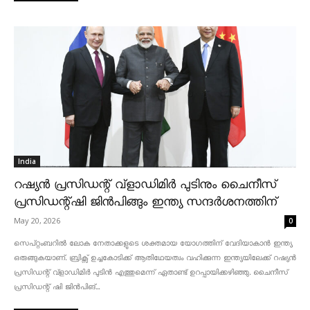
India
റഷ്യൻ പ്രസിഡന്റ് വ്‌ളാഡിമിർ പുടിനും ചൈനീസ്
പ്രസിഡന്റ്ഷി ജിൻപിങ്ങും ഇന്ത്യ സന്ദർശനത്തിന്
May 20, 2026
0
സെപ്റ്റംബറിൽ ലോക നേതാക്കളുടെ ശക്തമായ യോഗത്തിന് വേദിയാകാൻ ഇന്ത്യ
ഒരുങ്ങുകയാണ്. ബ്രിക്സ് ഉച്ചകോടിക്ക് ആതിഥേയത്വം വഹിക്കുന്ന ഇന്ത്യയിലേക്ക് റഷ്യൻ
പ്രസിഡന്റ് വ്‌ളാഡിമിർ പുടിൻ എത്തുമെന്ന് ഏതാണ്ട് ഉറപ്പായിക്കഴിഞ്ഞു. ചൈനീസ്
പ്രസിഡന്റ് ഷി ജിൻപിങ്...