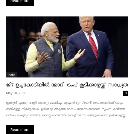
Read more
India
ജി7 ഉച്ചകോടിയിൽ മോദി-ട്രംപ് കൂടിക്കാഴ്ചയ്ക്ക് സാധ്യത
May 20, 2026
0
ഇന്ത്യൻ പ്രധാനമന്ത്രി നരേന്ദ്ര മോദിയും യുഎസ് പ്രസിഡന്റ് ഡൊണാൾഡ് ട്രംപും
തമ്മിലുള്ള നിർണ്ണായക കൂടിക്കാഴ്ച അടുത്ത മാസം നടന്നേക്കുമെന്ന് സൂചന. കഴിഞ്ഞ
വർഷം ഫെബ്രുവരിയിൽ വൈറ്റ് ഹൗസിൽ വെച്ച് നടന്ന ചരിത്രപരമായ കൂടിക്കാഴ്ചയ്ക്ക്...
Read more