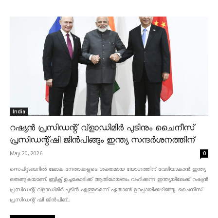
India
റഷ്യൻ പ്രസിഡന്റ് വ്‌ളാഡിമിർ പുടിനും ചൈനീസ്
പ്രസിഡന്റ്ഷി ജിൻപിങ്ങും ഇന്ത്യ സന്ദർശനത്തിന്
May 20, 2026
0
സെപ്റ്റംബറിൽ ലോക നേതാക്കളുടെ ശക്തമായ യോഗത്തിന് വേദിയാകാൻ ഇന്ത്യ
ഒരുങ്ങുകയാണ്. ബ്രിക്സ് ഉച്ചകോടിക്ക് ആതിഥേയത്വം വഹിക്കുന്ന ഇന്ത്യയിലേക്ക് റഷ്യൻ
പ്രസിഡന്റ് വ്‌ളാഡിമിർ പുടിൻ എത്തുമെന്ന് ഏതാണ്ട് ഉറപ്പായിക്കഴിഞ്ഞു. ചൈനീസ്
പ്രസിഡന്റ് ഷി ജിൻപിങ്...