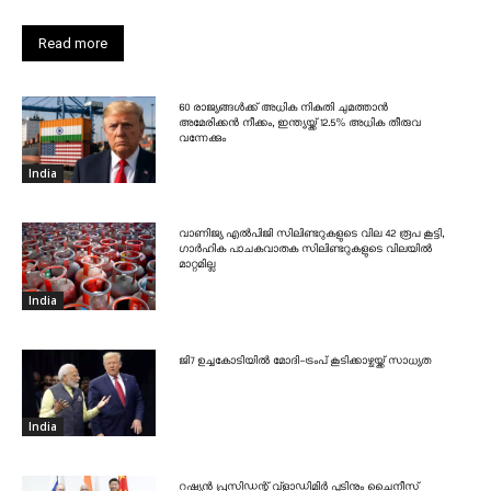
Read more
60 രാജ്യങ്ങൾക്ക് അധിക നികുതി ചുമത്താൻ
അമേരിക്കൻ നീക്കം, ഇന്ത്യയ്ക്ക് 12.5% അധിക തീരുവ
വന്നേക്കും
India
വാണിജ്യ എൽപിജി സിലിണ്ടറുകളുടെ വില 42 രൂപ കൂട്ടി,
ഗാർഹിക പാചകവാതക സിലിണ്ടറുകളുടെ വിലയിൽ
മാറ്റമില്ല
India
ജി7 ഉച്ചകോടിയിൽ മോദി-ട്രംപ് കൂടിക്കാഴ്ചയ്ക്ക് സാധ്യത
India
റഷ്യൻ പ്രസിഡന്റ് വ്‌ളാഡിമിർ പുടിനും ചൈനീസ്