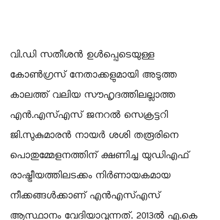
വി.ഡി സതീശൻ ഉൾപ്പെടെയുള്ള
കോണ്‍ഗ്രസ് നേതാക്കളുമായി അടുത്ത
കാലത്ത് വലിയ സൗഹൃദത്തിലല്ലാത്ത
എന്‍.എസ്എസ് ജനറൽ സെക്രട്ടറി
ജി.സുകുമാരന്‍ നായര്‍ ശശി തരൂരിനെ
പൊതുമ്മേളനത്തിന് ക്ഷണിച്ച യുഡിഎഫ്
രാഷ്ട്രീയത്തിലടക്കം നിർണായകമായ
നീക്കങ്ങൾക്കാണ് എൻഎസ്എസ്
ആസ്ഥാനം വേദിയാവുന്നത്. 2013ല്‍ എ.കെ