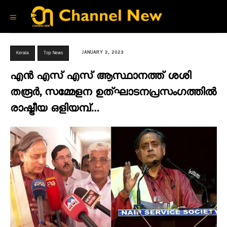
JANUARY 2, 2023
Kerala
Top News
എന്‍ എസ് എസ് ആസ്ഥാനത്ത് ശശി
തരൂർ, സമ്മേളന ഉത്‌ഘാടനപ്രസംഗത്തിൽ
രാഷ്ട്രീയ ഒളിയമ്പ്…