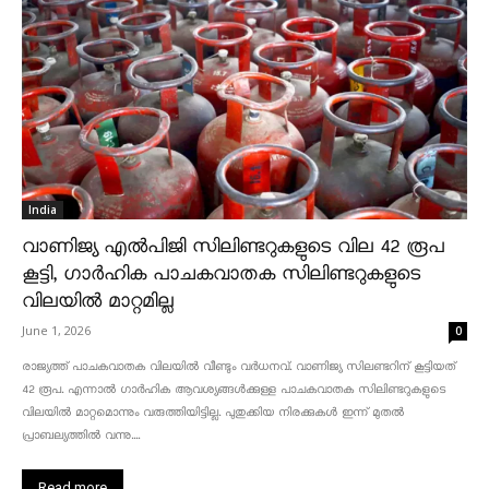
India
വാണിജ്യ എൽപിജി സിലിണ്ടറുകളുടെ വില 42 രൂപ
കൂട്ടി, ഗാർഹിക പാചകവാതക സിലിണ്ടറുകളുടെ
വിലയിൽ മാറ്റമില്ല
June 1, 2026
0
രാജ്യത്ത് പാചകവാതക വിലയിൽ വീണ്ടും വർധനവ്. വാണിജ്യ സിലണ്ടറിന് കൂട്ടിയത്
42 രൂപ. എന്നാൽ ഗാർഹിക ആവശ്യങ്ങൾക്കുള്ള പാചകവാതക സിലിണ്ടറുകളുടെ
വിലയിൽ മാറ്റമൊന്നും വരുത്തിയിട്ടില്ല. പുതുക്കിയ നിരക്കുകൾ ഇന്ന് മുതൽ
പ്രാബല്യത്തിൽ വന്നു....
Read more