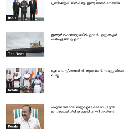
പ്രസിഡന്റ്ഷി ജിൻപിങ്ങും ഇന്ത്യ സന്ദർശനത്തിന്
India
ഇന്ത്യൻ മഹാസമുദ്രത്തിൽ ഇറാൻ എണ്ണക്കപ്പൽ
പിടിച്ചെടുത്ത് യുഎസ്
Top News
പ്രോ ടെം സ്പീക്കറായി ജി. സുധാകരൻ സത്യപ്രതിജ്ഞ
ചെയ്തു
Kerala
പിഎസ് സി റാങ്ക് ലിസ്റ്റുകളുടെ കാലാവധി മൂന്നു
മാസത്തേക്ക് നീട്ടി: മുഖ്യമന്ത്രി വി ഡി സതീശൻ
Kerala