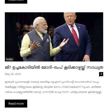
India
ജി7 ഉച്ചകോടിയിൽ മോദി-ട്രംപ് കൂടിക്കാഴ്ചയ്ക്ക് സാധ്യത
May 20, 2026
0
ഇന്ത്യൻ പ്രധാനമന്ത്രി നരേന്ദ്ര മോദിയും യുഎസ് പ്രസിഡന്റ് ഡൊണാൾഡ് ട്രംപും
തമ്മിലുള്ള നിർണ്ണായക കൂടിക്കാഴ്ച അടുത്ത മാസം നടന്നേക്കുമെന്ന് സൂചന. കഴിഞ്ഞ
വർഷം ഫെബ്രുവരിയിൽ വൈറ്റ് ഹൗസിൽ വെച്ച് നടന്ന ചരിത്രപരമായ കൂടിക്കാഴ്ചയ്ക്ക്...
Read more