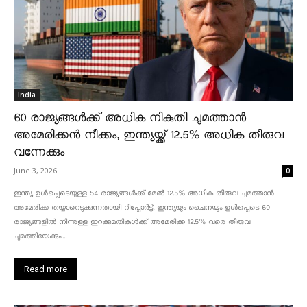
India
60 രാജ്യങ്ങൾക്ക് അധിക നികുതി ചുമത്താൻ
അമേരിക്കൻ നീക്കം, ഇന്ത്യയ്ക്ക് 12.5% അധിക തീരുവ
വന്നേക്കും
June 3, 2026
0
ഇന്ത്യ ഉൾപ്പെടെയുള്ള 54 രാജ്യങ്ങൾക്ക് മേൽ 12.5% അധിക തീരുവ ചുമത്താൻ
അമേരിക്ക തയ്യാറെടുക്കുന്നതായി റിപ്പോർട്ട്. ഇന്ത്യയും ചൈനയും ഉൾപ്പെടെ 60
രാജ്യങ്ങളിൽ നിന്നുള്ള ഇറക്കുമതികൾക്ക് അമേരിക്ക 12.5% ​​വരെ തീരുവ
ചുമത്തിയേക്കും....
Read more