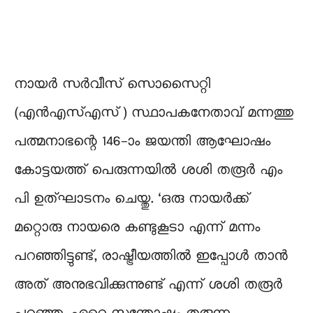
നായർ സർവീസ് സൊസൈറ്റി
(എന്‍എസ്എസ്) സ്ഥാപകനേതാവ്‍ മന്നത്തു
പത്മനാഭന്റെ 146-ാം ജയന്തി ആഘോഷം
കോട്ടയത്ത് പെരുന്നയിൽ ശശി തരൂർ എം
പി ഉത്‌ഘാടനം ചെയ്തു. ‘ഒരു നായർക്ക്
മറ്റൊരു നായരെ കണ്ടുകൂടാ എന്ന് മന്നം
പറഞ്ഞിട്ടുണ്ട്, രാഷ്ട്രീയത്തിൽ ഇപ്പോള്‍ താൻ
അത് അനുഭവിക്കുന്നുണ്ട് എന്ന് ശശി തരൂര്‍