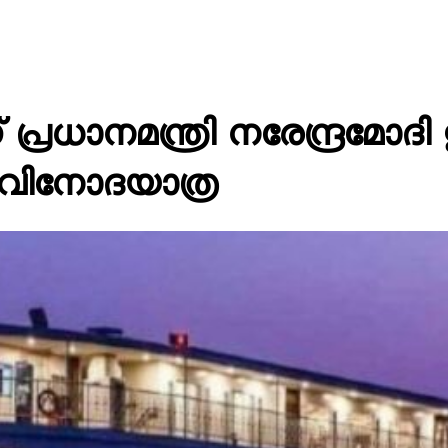
പ്രധാനമന്ത്രി നരേന്ദ്രമോദ
െ വിനോദയാത്ര