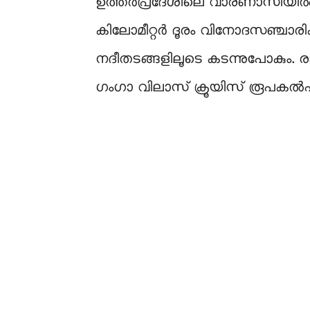
ഉത്തർപ്രദേശിലെ വാരണാസിയിൽ പ്ര
കിലോമീറ്റര്‍ ദൂരം വിനോദസഞ്ചാരിക
നദീതടങ്ങളിലൂടെ കടന്നുപോകും. രാ
ഗംഗാ വിലാസ് ക്രൂയിസ് രൂപകൽപന ച