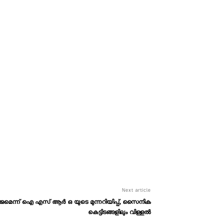
Next article
കുമെന്ന് ഐ എസ് ആർ ഒ യുടെ മുന്നറിയിപ്പ്, സൈനിക
കെട്ടിടങ്ങളിലും വിള്ളല്‍