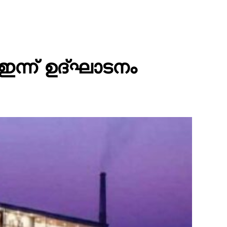
ി ഇന്ന് ഉദ്ഘാടനം