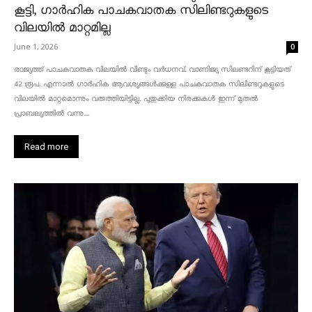
കൂട്ടി, ഗാർഹിക പാചകവാതക സിലിണ്ടറുകളുടെ
വിലയിൽ മാറ്റമില്ല
June 1, 2026
0
രാജ്യത്ത് പാചകവാതക വിലയിൽ വീണ്ടും വർധനവ്. വാണിജ്യ സിലണ്ടറിന് കൂട്ടിയത്
42 രൂപ. എന്നാൽ ഗാർഹിക ആവശ്യങ്ങൾക്കുള്ള പാചകവാതക സിലിണ്ടറുകളുടെ
വിലയിൽ മാറ്റമൊന്നും വരുത്തിയിട്ടില്ല. പുതുക്കിയ നിരക്കുകൾ ഇന്ന് മുതൽ
പ്രാബല്യത്തിൽ വന്നു....
Read more