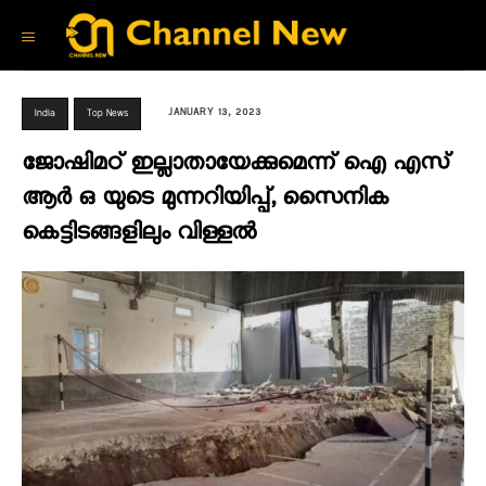
JANUARY 13, 2023
India
Top News
ജോഷിമഠ് ഇല്ലാതായേക്കുമെന്ന് ഐ എസ്
ആർ ഒ യുടെ മുന്നറിയിപ്പ്, സൈനിക
കെട്ടിടങ്ങളിലും വിള്ളല്‍