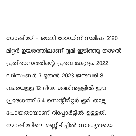
ജോഷിമഠ് – ഔലി റോഡിന് സമീപം 2180
മീറ്റർ ഉയരത്തിലാണ് ഭൂമി ഇടിഞ്ഞു താഴൽ
പ്രതിഭാസത്തിന്റെ പ്രഭവ കേന്ദ്രം. 2022
ഡിസംബർ 7 മുതൽ 2023 ജനുവരി 8
വരെയുള്ള 12 ദിവസത്തിനുള്ളിൽ ഈ
പ്രദേശത്ത് 5.4 സെന്റീമീറ്റർ ഭൂമി താഴ്ന്നു
പോയതായാണ് റിപ്പോർട്ടിൽ ഉള്ളത്.
ജോഷിമഠിലെ മണ്ണിടിച്ചിൽ സാധ്യതയെ