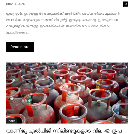
June 3, 2026
0
ഇന്ത്യ ഉൾപ്പെടെയുള്ള 54 രാജ്യങ്ങൾക്ക് മേൽ 12.5% അധിക തീരുവ ചുമത്താൻ
അമേരിക്ക തയ്യാറെടുക്കുന്നതായി റിപ്പോർട്ട്. ഇന്ത്യയും ചൈനയും ഉൾപ്പെടെ 60
രാജ്യങ്ങളിൽ നിന്നുള്ള ഇറക്കുമതികൾക്ക് അമേരിക്ക 12.5% ​​വരെ തീരുവ
ചുമത്തിയേക്കും....
Read more
India
വാണിജ്യ എൽപിജി സിലിണ്ടറുകളുടെ വില 42 രൂപ