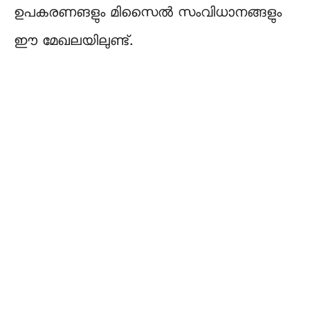
ഉപകരണങളും മിസൈല്‍ സംവിധാനങ്ങളും
ഈ മേഖലയിലുണ്ട്.