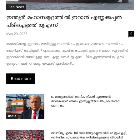
Top News
ഇന്ത്യൻ മഹാസമുദ്രത്തിൽ ഇറാൻ എണ്ണക്കപ്പൽ
പിടിച്ചെടുത്ത് യുഎസ്
May 20, 2026
0
അമേരിക്കയും ഇറാനും തമ്മിലുള്ള സംഘർഷം രൂക്ഷമാവുകയാണ്. സംഘർഷം
ഹോർമുസ് കടലിടുക്കിന് പുറത്തേക്കും വ്യാപിക്കുകയാണ്. ഇന്ത്യൻ മഹാസമുദ്രത്തിൽ
ഇറാനുമായി ബന്ധമുള്ള ഒരു എണ്ണ ടാങ്കർ യുഎസ് പിടിച്ചെടുത്തതായി യുഎസ്
ഉദ്യോഗസ്ഥർ പറഞ്ഞു. യുഎസ് പ്രസിഡന്റ്...
Read more
60 രാജ്യങ്ങൾക്ക് അധിക നികുതി ചുമത്താൻ
അമേരിക്കൻ നീക്കം, ഇന്ത്യയ്ക്ക് 12.5% അധിക തീരുവ
വന്നേക്കും
India
വാണിജ്യ എൽപിജി സിലിണ്ടറുകളുടെ വില 42 രൂപ കൂട്ടി,
ഗാർഹിക പാചകവാതക സിലിണ്ടറുകളുടെ വിലയിൽ