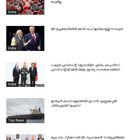
മാറ്റമില്ല
India
ജി7 ഉച്ചകോടിയിൽ മോദി-ട്രംപ് കൂടിക്കാഴ്ചയ്ക്ക് സാധ്യത
India
റഷ്യൻ പ്രസിഡന്റ് വ്‌ളാഡിമിർ പുടിനും ചൈനീസ്
പ്രസിഡന്റ്ഷി ജിൻപിങ്ങും ഇന്ത്യ സന്ദർശനത്തിന്
India
ഇന്ത്യൻ മഹാസമുദ്രത്തിൽ ഇറാൻ എണ്ണക്കപ്പൽ
പിടിച്ചെടുത്ത് യുഎസ്
Top News
പ്രോ ടെം സ്പീക്കറായി ജി. സുധാകരൻ സത്യപ്രതിജ്ഞ