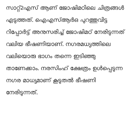
സാറ്റ്2എസ് ആണ് ജോഷിമഠിലെ ചിത്രങ്ങൾ
എടുത്തത്. ഐഎസ്ആർഒ പുറത്തുവിട്ട
റിപ്പോർട്ട് അനുസരിച്ച് ജോഷിമഠ് നേരിടുന്നത്
വലിയ ഭീഷണിയാണ്. നഗരമധ്യത്തിലെ
വലിയൊരു ഭാഗം തന്നെ ഇടിഞ്ഞു
താണേക്കാം. നരസിംഹ് ക്ഷേത്രം ഉൾപ്പെടുന്ന
നഗര മാധ്യമാണ് കൂടുതൽ ഭീഷണി
നേരിടുന്നത്.