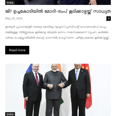
India
ജി7 ഉച്ചകോടിയിൽ മോദി-ട്രംപ് കൂടിക്കാഴ്ചയ്ക്ക് സാധ്യത
May 20, 2026
0
ഇന്ത്യൻ പ്രധാനമന്ത്രി നരേന്ദ്ര മോദിയും യുഎസ് പ്രസിഡന്റ് ഡൊണാൾഡ് ട്രംപും
തമ്മിലുള്ള നിർണ്ണായക കൂടിക്കാഴ്ച അടുത്ത മാസം നടന്നേക്കുമെന്ന് സൂചന. കഴിഞ്ഞ
വർഷം ഫെബ്രുവരിയിൽ വൈറ്റ് ഹൗസിൽ വെച്ച് നടന്ന ചരിത്രപരമായ കൂടിക്കാഴ്ചയ്ക്ക്...
Read more
India