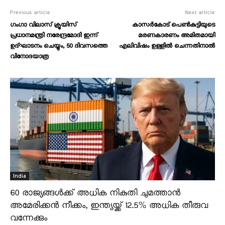
Previous article
Next article
ഗംഗാ വിലാസ് ക്രൂയിസ്
കാസർകോട് പെൺകുട്ടിയുടെ
പ്രധാനമന്ത്രി നരേന്ദ്രമോദി ഇന്ന്
മരണകാരണം അമിതമായി
ഉദ്ഘാടനം ചെയ്യും, 50 ദിവസത്തെ
എലിവിഷം ഉള്ളിൽ ചെന്നതിനാൽ
വിനോദയാത്ര
India
60 രാജ്യങ്ങൾക്ക് അധിക നികുതി ചുമത്താൻ
അമേരിക്കൻ നീക്കം, ഇന്ത്യയ്ക്ക് 12.5% അധിക തീരുവ
വന്നേക്കും