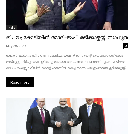
India
ജി7 ഉച്ചകോടിയിൽ മോദി-ട്രംപ് കൂടിക്കാഴ്ചയ്ക്ക് സാധ്യത
May 20, 2026
0
ഇന്ത്യൻ പ്രധാനമന്ത്രി നരേന്ദ്ര മോദിയും യുഎസ് പ്രസിഡന്റ് ഡൊണാൾഡ് ട്രംപും
തമ്മിലുള്ള നിർണ്ണായക കൂടിക്കാഴ്ച അടുത്ത മാസം നടന്നേക്കുമെന്ന് സൂചന. കഴിഞ്ഞ
വർഷം ഫെബ്രുവരിയിൽ വൈറ്റ് ഹൗസിൽ വെച്ച് നടന്ന ചരിത്രപരമായ കൂടിക്കാഴ്ചയ്ക്ക്...
Read more