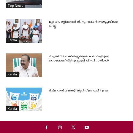
Top News
പ്രോ ടെം സ്പീക്കറായി ജി. സുധാകരൻ സത്യപ്രതിജ്ഞ
ചെയ്തു
Kerala
പിഎസ് സി റാങ്ക് ലിസ്റ്റുകളുടെ കാലാവധി മൂന്നു
മാസത്തേക്ക് നീട്ടി: മുഖ്യമന്ത്രി വി ഡി സതീശൻ
Kerala
മിൽമ പാൽ വിലകൂട്ടി; ലിറ്ററിന് കൂട്ടിയത് 4 രൂപ
Kerala