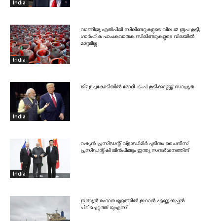
India
വാണിജ്യ എൽപിജി സിലിണ്ടറുകളുടെ വില 42 രൂപ കൂട്ടി,
ഗാർഹിക പാചകവാതക സിലിണ്ടറുകളുടെ വിലയിൽ
മാറ്റമില്ല
India
ജി7 ഉച്ചകോടിയിൽ മോദി-ട്രംപ് കൂടിക്കാഴ്ചയ്ക്ക് സാധ്യത
India
റഷ്യൻ പ്രസിഡന്റ് വ്‌ളാഡിമിർ പുടിനും ചൈനീസ്
പ്രസിഡന്റ്ഷി ജിൻപിങ്ങും ഇന്ത്യ സന്ദർശനത്തിന്
India
ഇന്ത്യൻ മഹാസമുദ്രത്തിൽ ഇറാൻ എണ്ണക്കപ്പൽ
പിടിച്ചെടുത്ത് യുഎസ്