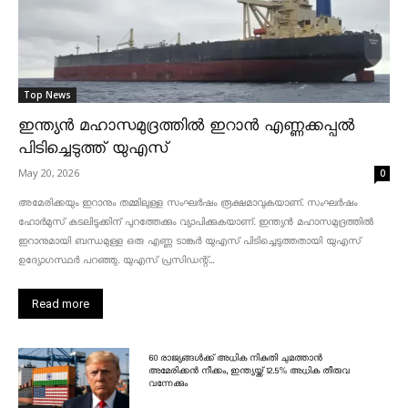
Top News
ഇന്ത്യൻ മഹാസമുദ്രത്തിൽ ഇറാൻ എണ്ണക്കപ്പൽ
പിടിച്ചെടുത്ത് യുഎസ്
May 20, 2026
0
അമേരിക്കയും ഇറാനും തമ്മിലുള്ള സംഘർഷം രൂക്ഷമാവുകയാണ്. സംഘർഷം
ഹോർമുസ് കടലിടുക്കിന് പുറത്തേക്കും വ്യാപിക്കുകയാണ്. ഇന്ത്യൻ മഹാസമുദ്രത്തിൽ
ഇറാനുമായി ബന്ധമുള്ള ഒരു എണ്ണ ടാങ്കർ യുഎസ് പിടിച്ചെടുത്തതായി യുഎസ്
ഉദ്യോഗസ്ഥർ പറഞ്ഞു. യുഎസ് പ്രസിഡന്റ്...
Read more
60 രാജ്യങ്ങൾക്ക് അധിക നികുതി ചുമത്താൻ
അമേരിക്കൻ നീക്കം, ഇന്ത്യയ്ക്ക് 12.5% അധിക തീരുവ
വന്നേക്കും