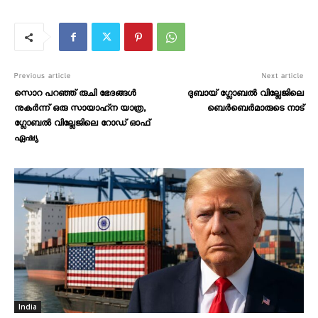
Previous article
Next article
സൊറ പറഞ്ഞ് രുചി ഭേദങ്ങൾ
ദുബായ് ഗ്ലോബൽ വില്ലേജിലെ
നുകർന്ന് ഒരു സായാഹ്‌ന യാത്ര,
ബെർബെർമാരുടെ നാട്
ഗ്ലോബൽ വില്ലേജിലെ റോഡ് ഓഫ്
ഏഷ്യ
India