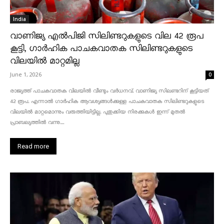
India
വാണിജ്യ എൽപിജി സിലിണ്ടറുകളുടെ വില 42 രൂപ
കൂട്ടി, ഗാർഹിക പാചകവാതക സിലിണ്ടറുകളുടെ
വിലയിൽ മാറ്റമില്ല
June 1, 2026
0
രാജ്യത്ത് പാചകവാതക വിലയിൽ വീണ്ടും വർധനവ്. വാണിജ്യ സിലണ്ടറിന് കൂട്ടിയത്
42 രൂപ. എന്നാൽ ഗാർഹിക ആവശ്യങ്ങൾക്കുള്ള പാചകവാതക സിലിണ്ടറുകളുടെ
വിലയിൽ മാറ്റമൊന്നും വരുത്തിയിട്ടില്ല. പുതുക്കിയ നിരക്കുകൾ ഇന്ന് മുതൽ
പ്രാബല്യത്തിൽ വന്നു....
Read more