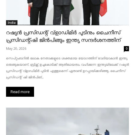
India
റഷ്യൻ പ്രസിഡന്റ് വ്‌ളാഡിമിർ പുടിനും ചൈനീസ്
പ്രസിഡന്റ്ഷി ജിൻപിങ്ങും ഇന്ത്യ സന്ദർശനത്തിന്
May 20, 2026
0
സെപ്റ്റംബറിൽ ലോക നേതാക്കളുടെ ശക്തമായ യോഗത്തിന് വേദിയാകാൻ ഇന്ത്യ
ഒരുങ്ങുകയാണ്. ബ്രിക്സ് ഉച്ചകോടിക്ക് ആതിഥേയത്വം വഹിക്കുന്ന ഇന്ത്യയിലേക്ക് റഷ്യൻ
പ്രസിഡന്റ് വ്‌ളാഡിമിർ പുടിൻ എത്തുമെന്ന് ഏതാണ്ട് ഉറപ്പായിക്കഴിഞ്ഞു. ചൈനീസ്
പ്രസിഡന്റ് ഷി ജിൻപിങ്...
Read more