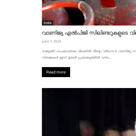
India
വാണിജ്യ എൽപിജി സിലിണ്ടറുകളുടെ വില
June 1, 2026
രാജ്യത്ത് പാചകവാതക വിലയിൽ വീണ്ടും വർധനവ്. വാണിജ്യ സിലണ
നിരക്കുകൾ ഇന്ന് മുതൽ പ്രാബല്യത്തിൽ വന്നു....
Read more