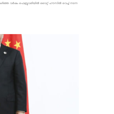
ൂചന. കഴിഞ്ഞ വർഷം ഫെബ്രുവരിയിൽ വൈറ്റ് ഹൗസിൽ വെച്ച് നടന്ന