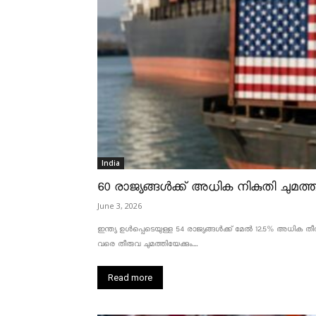
India
60 രാജ്യങ്ങൾക്ക് അധിക നികുതി ചുമത്താ
June 3, 2026
ഇന്ത്യ ഉൾപ്പെടെയുള്ള 54 രാജ്യങ്ങൾക്ക് മേൽ 12.5% അധിക തീരു
വരെ തീരുവ ചുമത്തിയേക്കും....
Read more