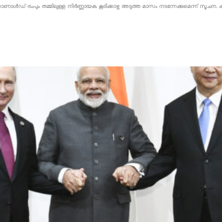
 ഡൊണാൾഡ് ട്രംപും തമ്മിലുള്ള നിർണ്ണായക കൂടിക്കാഴ്ച അടുത്ത മാസം നടന്നേക്കുമെന്ന് സ