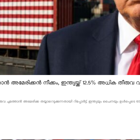
ൻ അമേരിക്കൻ നീക്കം, ഇന്ത്യയ്ക്ക് 12.5% അധിക തീരുവ വന
വ ചുമത്താൻ അമേരിക്ക തയ്യാറെടുക്കുന്നതായി റിപ്പോർട്ട്. ഇന്ത്യയും ചൈനയും ഉൾപ്പെടെ 60 ര