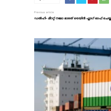
Previous article
ഡൽഹി- മീററ്റ് നമോ ഭാരത് ട്രെയിൻ ഫ്ലാ​ഗ് ഓഫ് ചെയ്ത് പ