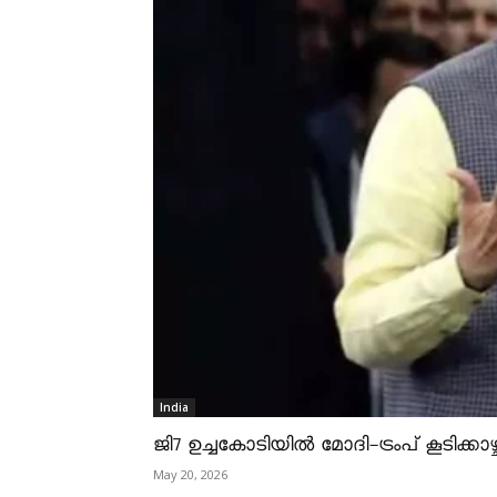
India
ജി7 ഉച്ചകോടിയിൽ മോദി-ട്രംപ് കൂടിക്കാഴ്ച
May 20, 2026