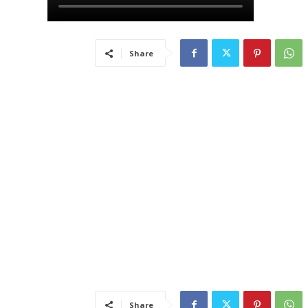
Share
Share