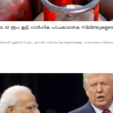
 42 രൂപ കൂട്ടി, ഗാർഹിക പാചകവാതക സിലിണ്ടറുകളുടെ വ
്ടറിന് കൂട്ടിയത് 42 രൂപ. എന്നാൽ ഗാർഹിക ആവശ്യങ്ങൾക്കുള്ള പാചകവാതക സിലിണ്ടറുകളുടെ