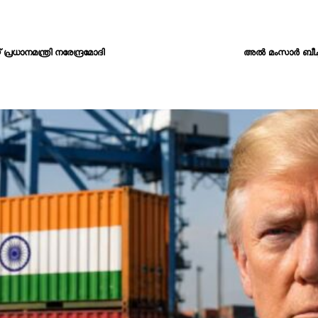
്രധാനമന്ത്രി നരേന്ദ്രമോദി
അൽ മംസാർ ബീച്ച് 