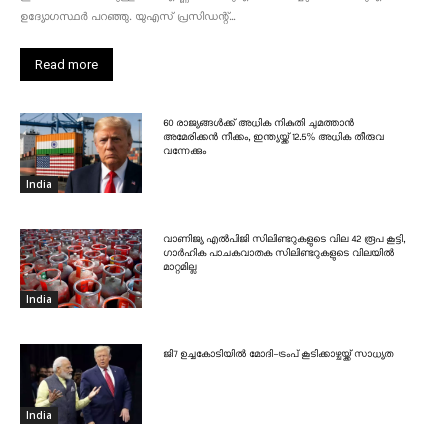
ഉദ്യോഗസ്ഥർ പറഞ്ഞു. യുഎസ് പ്രസിഡന്റ്...
Read more
60 രാജ്യങ്ങൾക്ക് അധിക നികുതി ചുമത്താൻ
അമേരിക്കൻ നീക്കം, ഇന്ത്യയ്ക്ക് 12.5% അധിക തീരുവ
വന്നേക്കും
India
വാണിജ്യ എൽപിജി സിലിണ്ടറുകളുടെ വില 42 രൂപ കൂട്ടി,
ഗാർഹിക പാചകവാതക സിലിണ്ടറുകളുടെ വിലയിൽ
മാറ്റമില്ല
India
ജി7 ഉച്ചകോടിയിൽ മോദി-ട്രംപ് കൂടിക്കാഴ്ചയ്ക്ക് സാധ്യത
India