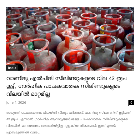
India
വാണിജ്യ എൽപിജി സിലിണ്ടറുകളുടെ വില 42 രൂപ
കൂട്ടി, ഗാർഹിക പാചകവാതക സിലിണ്ടറുകളുടെ
വിലയിൽ മാറ്റമില്ല
June 1, 2026
0
രാജ്യത്ത് പാചകവാതക വിലയിൽ വീണ്ടും വർധനവ്. വാണിജ്യ സിലണ്ടറിന് കൂട്ടിയത്
42 രൂപ. എന്നാൽ ഗാർഹിക ആവശ്യങ്ങൾക്കുള്ള പാചകവാതക സിലിണ്ടറുകളുടെ
വിലയിൽ മാറ്റമൊന്നും വരുത്തിയിട്ടില്ല. പുതുക്കിയ നിരക്കുകൾ ഇന്ന് മുതൽ
പ്രാബല്യത്തിൽ വന്നു....