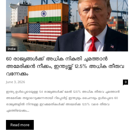
India
60 രാജ്യങ്ങൾക്ക് അധിക നികുതി ചുമത്താൻ
അമേരിക്കൻ നീക്കം, ഇന്ത്യയ്ക്ക് 12.5% അധിക തീരുവ
വന്നേക്കും
June 3, 2026
0
ഇന്ത്യ ഉൾപ്പെടെയുള്ള 54 രാജ്യങ്ങൾക്ക് മേൽ 12.5% അധിക തീരുവ ചുമത്താൻ
അമേരിക്ക തയ്യാറെടുക്കുന്നതായി റിപ്പോർട്ട്. ഇന്ത്യയും ചൈനയും ഉൾപ്പെടെ 60
രാജ്യങ്ങളിൽ നിന്നുള്ള ഇറക്കുമതികൾക്ക് അമേരിക്ക 12.5% ​​വരെ തീരുവ
ചുമത്തിയേക്കും....
Read more