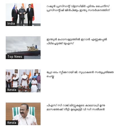
റഷ്യൻ പ്രസിഡന്റ് വ്‌ളാഡിമിർ പുടിനും ചൈനീസ്
പ്രസിഡന്റ്ഷി ജിൻപിങ്ങും ഇന്ത്യ സന്ദർശനത്തിന്
India
ഇന്ത്യൻ മഹാസമുദ്രത്തിൽ ഇറാൻ എണ്ണക്കപ്പൽ
പിടിച്ചെടുത്ത് യുഎസ്
Top News
പ്രോ ടെം സ്പീക്കറായി ജി. സുധാകരൻ സത്യപ്രതിജ്ഞ
ചെയ്തു
Kerala
പിഎസ് സി റാങ്ക് ലിസ്റ്റുകളുടെ കാലാവധി മൂന്നു
മാസത്തേക്ക് നീട്ടി: മുഖ്യമന്ത്രി വി ഡി സതീശൻ
Kerala