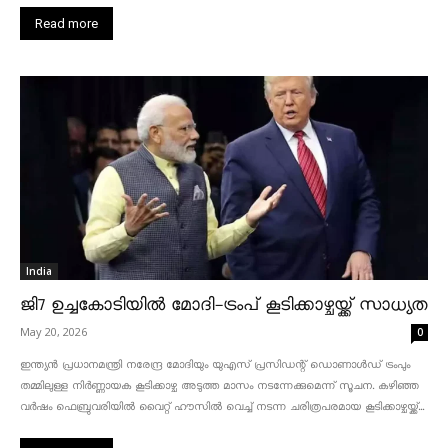
Read more
India
ജി7 ഉച്ചകോടിയിൽ മോദി-ട്രംപ് കൂടിക്കാഴ്ചയ്ക്ക് സാധ്യത
May 20, 2026
0
ഇന്ത്യൻ പ്രധാനമന്ത്രി നരേന്ദ്ര മോദിയും യുഎസ് പ്രസിഡന്റ് ഡൊണാൾഡ് ട്രംപും
തമ്മിലുള്ള നിർണ്ണായക കൂടിക്കാഴ്ച അടുത്ത മാസം നടന്നേക്കുമെന്ന് സൂചന. കഴിഞ്ഞ
വർഷം ഫെബ്രുവരിയിൽ വൈറ്റ് ഹൗസിൽ വെച്ച് നടന്ന ചരിത്രപരമായ കൂടിക്കാഴ്ചയ്ക്ക്...