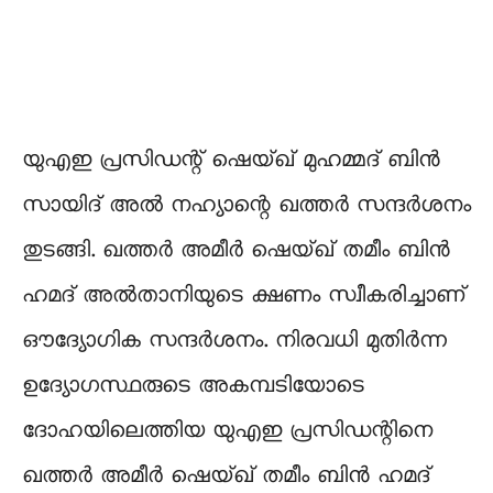
യുഎഇ പ്രസിഡന്റ് ഷെയ്ഖ് മുഹമ്മദ് ബിന്‍
സായിദ് അല്‍ നഹ്യാന്റെ ഖത്തര്‍ സന്ദർശനം
തുടങ്ങി. ഖത്തര്‍ അമീര്‍ ഷെയ്ഖ് തമീം ബിന്‍
ഹമദ് അല്‍താനിയുടെ ക്ഷണം സ്വീകരിച്ചാണ്
ഔദ്യോഗിക സന്ദര്‍ശനം. നിരവധി മുതിർന്ന
ഉദ്യോഗസ്ഥരുടെ അകമ്പടിയോടെ
ദോഹയിലെത്തിയ യുഎഇ പ്രസിഡന്റിനെ
ഖത്തർ അമീർ ഷെയ്ഖ് തമീം ബിൻ ഹമദ്