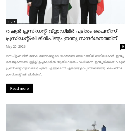
India
റഷ്യൻ പ്രസിഡന്റ് വ്‌ളാഡിമിർ പുടിനും ചൈനീസ്
പ്രസിഡന്റ്ഷി ജിൻപിങ്ങും ഇന്ത്യ സന്ദർശനത്തിന്
May 20, 2026
0
സെപ്റ്റംബറിൽ ലോക നേതാക്കളുടെ ശക്തമായ യോഗത്തിന് വേദിയാകാൻ ഇന്ത്യ
ഒരുങ്ങുകയാണ്. ബ്രിക്സ് ഉച്ചകോടിക്ക് ആതിഥേയത്വം വഹിക്കുന്ന ഇന്ത്യയിലേക്ക് റഷ്യൻ
പ്രസിഡന്റ് വ്‌ളാഡിമിർ പുടിൻ എത്തുമെന്ന് ഏതാണ്ട് ഉറപ്പായിക്കഴിഞ്ഞു. ചൈനീസ്
പ്രസിഡന്റ് ഷി ജിൻപിങ്...
Read more