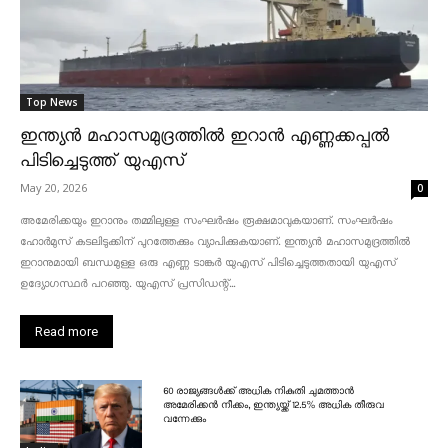
Top News
ഇന്ത്യൻ മഹാസമുദ്രത്തിൽ ഇറാൻ എണ്ണക്കപ്പൽ
പിടിച്ചെടുത്ത് യുഎസ്
May 20, 2026
0
അമേരിക്കയും ഇറാനും തമ്മിലുള്ള സംഘർഷം രൂക്ഷമാവുകയാണ്. സംഘർഷം
ഹോർമുസ് കടലിടുക്കിന് പുറത്തേക്കും വ്യാപിക്കുകയാണ്. ഇന്ത്യൻ മഹാസമുദ്രത്തിൽ
ഇറാനുമായി ബന്ധമുള്ള ഒരു എണ്ണ ടാങ്കർ യുഎസ് പിടിച്ചെടുത്തതായി യുഎസ്
ഉദ്യോഗസ്ഥർ പറഞ്ഞു. യുഎസ് പ്രസിഡന്റ്...
Read more
60 രാജ്യങ്ങൾക്ക് അധിക നികുതി ചുമത്താൻ
അമേരിക്കൻ നീക്കം, ഇന്ത്യയ്ക്ക് 12.5% അധിക തീരുവ
വന്നേക്കും