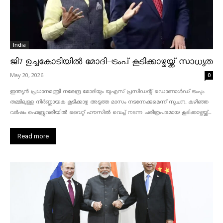
India
ജി7 ഉച്ചകോടിയിൽ മോദി-ട്രംപ് കൂടിക്കാഴ്ചയ്ക്ക് സാധ്യത
May 20, 2026
0
ഇന്ത്യൻ പ്രധാനമന്ത്രി നരേന്ദ്ര മോദിയും യുഎസ് പ്രസിഡന്റ് ഡൊണാൾഡ് ട്രംപും
തമ്മിലുള്ള നിർണ്ണായക കൂടിക്കാഴ്ച അടുത്ത മാസം നടന്നേക്കുമെന്ന് സൂചന. കഴിഞ്ഞ
വർഷം ഫെബ്രുവരിയിൽ വൈറ്റ് ഹൗസിൽ വെച്ച് നടന്ന ചരിത്രപരമായ കൂടിക്കാഴ്ചയ്ക്ക്...
Read more