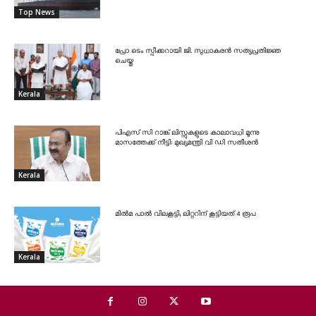
Top News
പ്രോ ടെം സ്പീക്കറായി ജി. സുധാകരൻ സത്യപ്രതിജ്ഞ
ചെയ്തു
Kerala
പിഎസ് സി റാങ്ക് ലിസ്റ്റുകളുടെ കാലാവധി മൂന്നു
മാസത്തേക്ക് നീട്ടി: മുഖ്യമന്ത്രി വി ഡി സതീശൻ
Kerala
മിൽമ പാൽ വിലകൂട്ടി; ലിറ്ററിന് കൂട്ടിയത് 4 രൂപ
Kerala