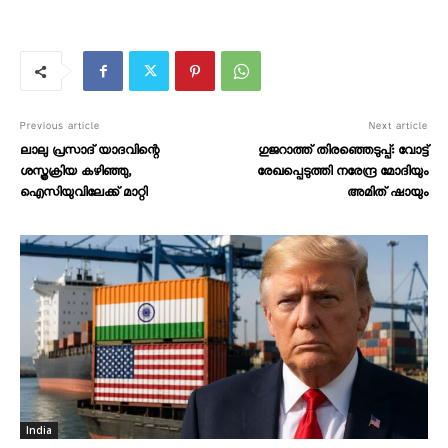
Previous article
Next article
ലാലു പ്രസാദ് യാദവിന്റെ
ഗുജറാത്ത് തിരഞ്ഞെടുപ്പ്: വോട്ട്
ശസ്ത്രക്രിയ കഴിഞ്ഞു,
രേഖപ്പെടുത്തി നരേന്ദ്ര മോദിയും
ഐസിയുവിലേക്ക് മാറ്റി
അമിത് ഷായും
India