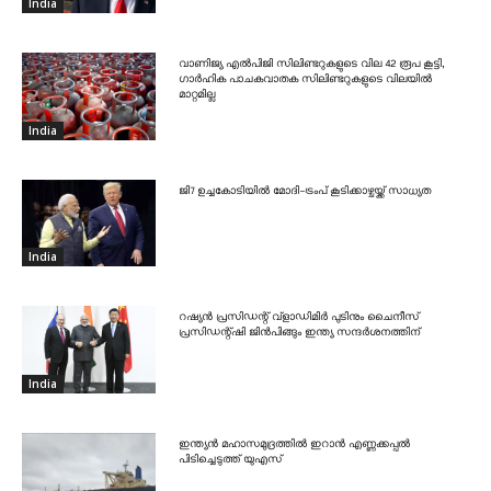
India
വാണിജ്യ എൽപിജി സിലിണ്ടറുകളുടെ വില 42 രൂപ കൂട്ടി,
ഗാർഹിക പാചകവാതക സിലിണ്ടറുകളുടെ വിലയിൽ
മാറ്റമില്ല
India
ജി7 ഉച്ചകോടിയിൽ മോദി-ട്രംപ് കൂടിക്കാഴ്ചയ്ക്ക് സാധ്യത
India
റഷ്യൻ പ്രസിഡന്റ് വ്‌ളാഡിമിർ പുടിനും ചൈനീസ്
പ്രസിഡന്റ്ഷി ജിൻപിങ്ങും ഇന്ത്യ സന്ദർശനത്തിന്
India
ഇന്ത്യൻ മഹാസമുദ്രത്തിൽ ഇറാൻ എണ്ണക്കപ്പൽ
പിടിച്ചെടുത്ത് യുഎസ്