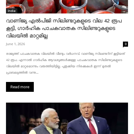
India
വാണിജ്യ എൽപിജി സിലിണ്ടറുകളുടെ വില 42 രൂപ
കൂട്ടി, ഗാർഹിക പാചകവാതക സിലിണ്ടറുകളുടെ
വിലയിൽ മാറ്റമില്ല
June 1, 2026
0
രാജ്യത്ത് പാചകവാതക വിലയിൽ വീണ്ടും വർധനവ്. വാണിജ്യ സിലണ്ടറിന് കൂട്ടിയത്
42 രൂപ. എന്നാൽ ഗാർഹിക ആവശ്യങ്ങൾക്കുള്ള പാചകവാതക സിലിണ്ടറുകളുടെ
വിലയിൽ മാറ്റമൊന്നും വരുത്തിയിട്ടില്ല. പുതുക്കിയ നിരക്കുകൾ ഇന്ന് മുതൽ
പ്രാബല്യത്തിൽ വന്നു....
Read more