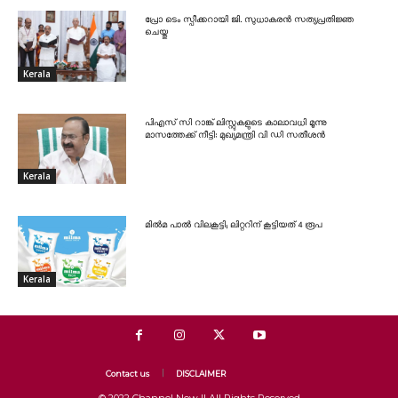
പ്രോ ടെം സ്പീക്കറായി ജി. സുധാകരൻ സത്യപ്രതിജ്ഞ
ചെയ്തു
Kerala
പിഎസ് സി റാങ്ക് ലിസ്റ്റുകളുടെ കാലാവധി മൂന്നു
മാസത്തേക്ക് നീട്ടി: മുഖ്യമന്ത്രി വി ഡി സതീശൻ
Kerala
മിൽമ പാൽ വിലകൂട്ടി; ലിറ്ററിന് കൂട്ടിയത് 4 രൂപ
Kerala
Contact us
DISCLAIMER
© 2022 Channel New || All Rights Reserved