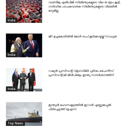
വാണിജ്യ എൽപിജി സിലിണ്ടറുകളുടെ വില 42 രൂപ കൂട്ടി,
ഗാർഹിക പാചകവാതക സിലിണ്ടറുകളുടെ വിലയിൽ
മാറ്റമില്ല
India
ജി7 ഉച്ചകോടിയിൽ മോദി-ട്രംപ് കൂടിക്കാഴ്ചയ്ക്ക് സാധ്യത
India
റഷ്യൻ പ്രസിഡന്റ് വ്‌ളാഡിമിർ പുടിനും ചൈനീസ്
പ്രസിഡന്റ്ഷി ജിൻപിങ്ങും ഇന്ത്യ സന്ദർശനത്തിന്
India
ഇന്ത്യൻ മഹാസമുദ്രത്തിൽ ഇറാൻ എണ്ണക്കപ്പൽ
പിടിച്ചെടുത്ത് യുഎസ്
Top News