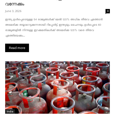
വന്നേക്കും
June 3, 2026
0
ഇന്ത്യ ഉൾപ്പെടെയുള്ള 54 രാജ്യങ്ങൾക്ക് മേൽ 12.5% അധിക തീരുവ ചുമത്താൻ
അമേരിക്ക തയ്യാറെടുക്കുന്നതായി റിപ്പോർട്ട്. ഇന്ത്യയും ചൈനയും ഉൾപ്പെടെ 60
രാജ്യങ്ങളിൽ നിന്നുള്ള ഇറക്കുമതികൾക്ക് അമേരിക്ക 12.5% ​​വരെ തീരുവ
ചുമത്തിയേക്കും....
Read more
India