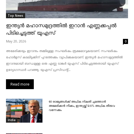
Top News
ഇന്ത്യൻ മഹാസമുദ്രത്തിൽ ഇറാൻ എണ്ണക്കപ്പൽ
പിടിച്ചെടുത്ത് യുഎസ്
May 20, 2026
0
അമേരിക്കയും ഇറാനും തമ്മിലുള്ള സംഘർഷം രൂക്ഷമാവുകയാണ്. സംഘർഷം
ഹോർമുസ് കടലിടുക്കിന് പുറത്തേക്കും വ്യാപിക്കുകയാണ്. ഇന്ത്യൻ മഹാസമുദ്രത്തിൽ
ഇറാനുമായി ബന്ധമുള്ള ഒരു എണ്ണ ടാങ്കർ യുഎസ് പിടിച്ചെടുത്തതായി യുഎസ്
ഉദ്യോഗസ്ഥർ പറഞ്ഞു. യുഎസ് പ്രസിഡന്റ്...
Read more
60 രാജ്യങ്ങൾക്ക് അധിക നികുതി ചുമത്താൻ
അമേരിക്കൻ നീക്കം, ഇന്ത്യയ്ക്ക് 12.5% അധിക തീരുവ
വന്നേക്കും
India