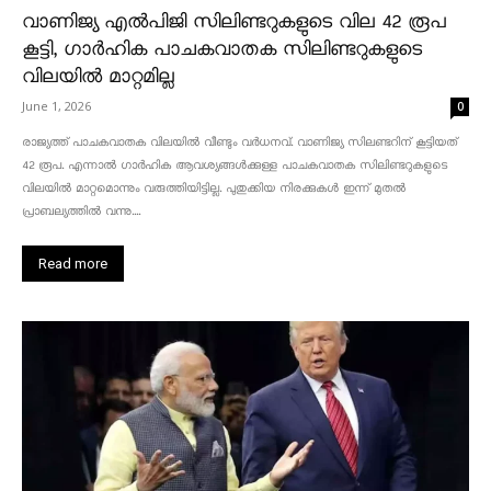
വാണിജ്യ എൽപിജി സിലിണ്ടറുകളുടെ വില 42 രൂപ
കൂട്ടി, ഗാർഹിക പാചകവാതക സിലിണ്ടറുകളുടെ
വിലയിൽ മാറ്റമില്ല
June 1, 2026
0
രാജ്യത്ത് പാചകവാതക വിലയിൽ വീണ്ടും വർധനവ്. വാണിജ്യ സിലണ്ടറിന് കൂട്ടിയത്
42 രൂപ. എന്നാൽ ഗാർഹിക ആവശ്യങ്ങൾക്കുള്ള പാചകവാതക സിലിണ്ടറുകളുടെ
വിലയിൽ മാറ്റമൊന്നും വരുത്തിയിട്ടില്ല. പുതുക്കിയ നിരക്കുകൾ ഇന്ന് മുതൽ
പ്രാബല്യത്തിൽ വന്നു....
Read more