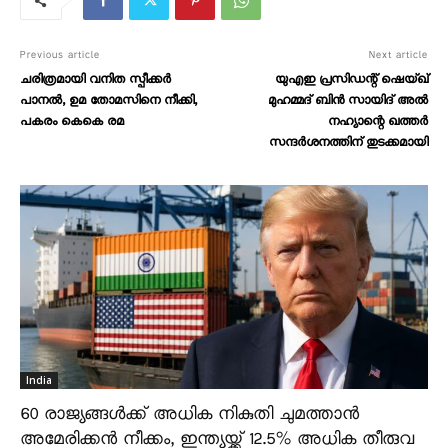
Previous article
Next article
ചരിത്രമായി വനിത സ്പീക്കര്‍
യുഎഇ പ്രസിഡന്റ് ഷെയ്ഖ്
പാനല്‍, ഉമ തോമസിനെ നീക്കി,
മുഹമ്മദ് ബിന്‍ സായിദ് അല്‍
പകരം കെകെ രമ
നഹ്യാന്റെ ഖത്തര്‍
സന്ദര്‍ശനത്തിന് തുടക്കമായി
India
60 രാജ്യങ്ങൾക്ക് അധിക നികുതി ചുമത്താൻ
അമേരിക്കൻ നീക്കം, ഇന്ത്യയ്ക്ക് 12.5% അധിക തീരുവ