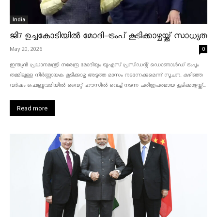
India
ജി7 ഉച്ചകോടിയിൽ മോദി-ട്രംപ് കൂടിക്കാഴ്ചയ്ക്ക് സാധ്യത
May 20, 2026
0
ഇന്ത്യൻ പ്രധാനമന്ത്രി നരേന്ദ്ര മോദിയും യുഎസ് പ്രസിഡന്റ് ഡൊണാൾഡ് ട്രംപും
തമ്മിലുള്ള നിർണ്ണായക കൂടിക്കാഴ്ച അടുത്ത മാസം നടന്നേക്കുമെന്ന് സൂചന. കഴിഞ്ഞ
വർഷം ഫെബ്രുവരിയിൽ വൈറ്റ് ഹൗസിൽ വെച്ച് നടന്ന ചരിത്രപരമായ കൂടിക്കാഴ്ചയ്ക്ക്...
Read more