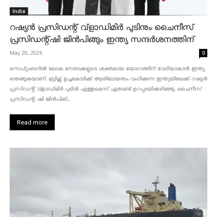
India
റഷ്യൻ പ്രസിഡന്റ് വ്‌ളാഡിമിർ പുടിനും ചൈനീസ്
പ്രസിഡന്റ്ഷി ജിൻപിങ്ങും ഇന്ത്യ സന്ദർശനത്തിന്
May 20, 2026
0
സെപ്റ്റംബറിൽ ലോക നേതാക്കളുടെ ശക്തമായ യോഗത്തിന് വേദിയാകാൻ ഇന്ത്യ
ഒരുങ്ങുകയാണ്. ബ്രിക്സ് ഉച്ചകോടിക്ക് ആതിഥേയത്വം വഹിക്കുന്ന ഇന്ത്യയിലേക്ക് റഷ്യൻ
പ്രസിഡന്റ് വ്‌ളാഡിമിർ പുടിൻ എത്തുമെന്ന് ഏതാണ്ട് ഉറപ്പായിക്കഴിഞ്ഞു. ചൈനീസ്
പ്രസിഡന്റ് ഷി ജിൻപിങ്...
Read more