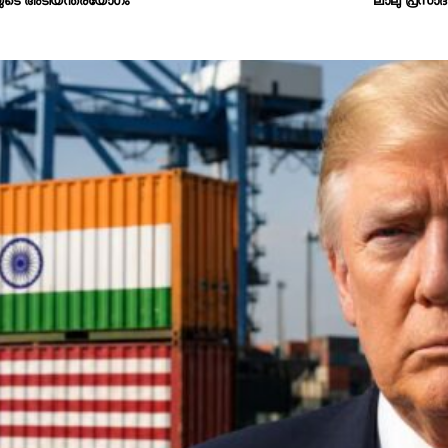
്രിയുടെ അടിയന്തരയോഗം
ലാലു പ്രസാദ്