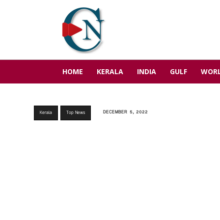
HOME
KERALA
INDIA
GULF
WOR
DECEMBER 5, 2022
Kerala
Top News