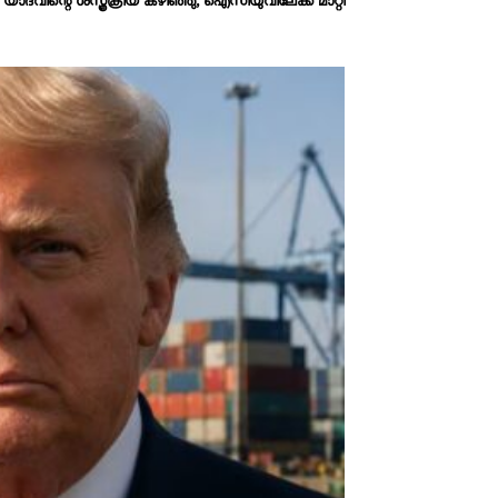
 യാദവിന്റെ ശസ്ത്രക്രിയ കഴിഞ്ഞു, ഐസിയുവിലേക്ക് മാറ്റി