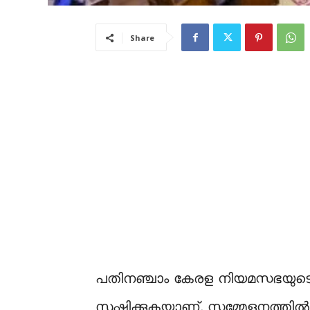
Share
പതിനഞ്ചാം കേരള നിയമസഭയുടെ ഏഴ
സൃഷ്ടിക്കുകയാണ്. സമ്മേളനത്തില്‍ സ