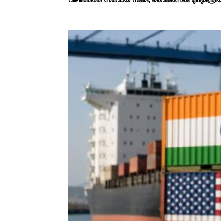
വിഴിഞ്ഞത്ത് സമവായ നീക്കം, വൈകുന്നേരം മുഖ്യമന്ത