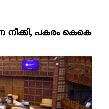
നെ നീക്കി, പകരം കെകെ