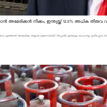
ൻ അമേരിക്കൻ നീക്കം, ഇന്ത്യയ്ക്ക് 12.5% അധിക തീരുവ വന
വ ചുമത്താൻ അമേരിക്ക തയ്യാറെടുക്കുന്നതായി റിപ്പോർട്ട്. ഇന്ത്യയും ചൈനയും ഉൾപ്പെടെ 60 ര