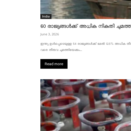
India
60 രാജ്യങ്ങൾക്ക് അധിക നികുതി ചുമത്താ
June 3, 2026
ഇന്ത്യ ഉൾപ്പെടെയുള്ള 54 രാജ്യങ്ങൾക്ക് മേൽ 12.5% അധിക തീരു
വരെ തീരുവ ചുമത്തിയേക്കും....
Read more