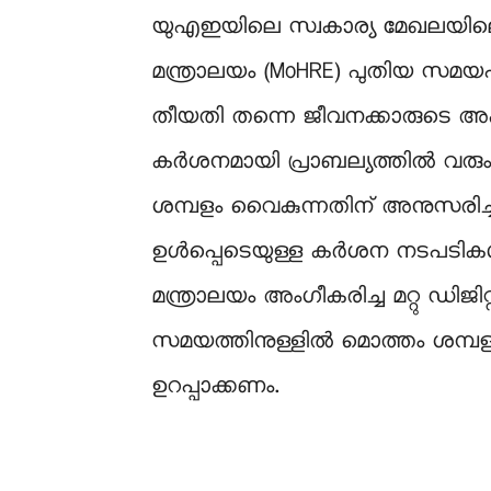
യുഎഇയിലെ സ്വകാര്യ മേഖലയില
മന്ത്രാലയം (MoHRE) പുതിയ സമയപരി
തീയതി തന്നെ ജീവനക്കാരുടെ അക
കർശനമായി പ്രാബല്യത്തിൽ വരും
ശമ്പളം വൈകുന്നതിന് അനുസരിച്ച് ക
ഉൾപ്പെടെയുള്ള കർശന നടപടികൾ മന്
മന്ത്രാലയം അംഗീകരിച്ച മറ്റു ഡ
സമയത്തിനുള്ളിൽ മൊത്തം ശമ്പളത്ത
ഉറപ്പാക്കണം.