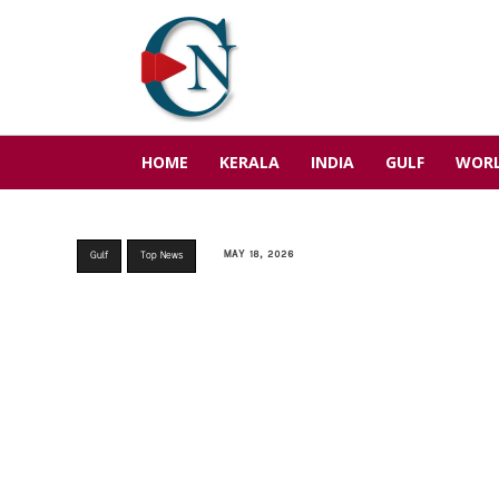
HOME
KERALA
INDIA
GULF
WOR
MAY 18, 2026
Gulf
Top News