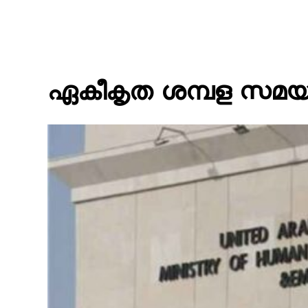
ഏകീകൃത ശമ്പള സമയപരി