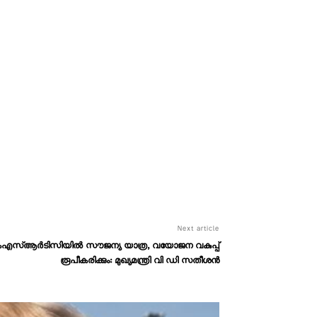
Next article
് കെഎസ്ആർടിസിയിൽ സൗജന്യ യാത്ര, വയോജന വകുപ്പ്
രൂപീകരിക്കും: മുഖ്യമന്ത്രി വി ഡി സതീശൻ