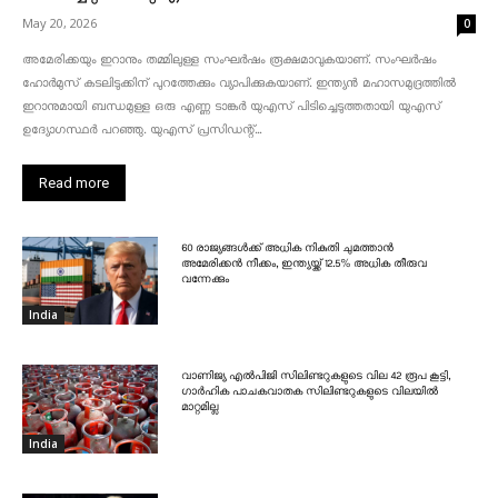
May 20, 2026
0
അമേരിക്കയും ഇറാനും തമ്മിലുള്ള സംഘർഷം രൂക്ഷമാവുകയാണ്. സംഘർഷം
ഹോർമുസ് കടലിടുക്കിന് പുറത്തേക്കും വ്യാപിക്കുകയാണ്. ഇന്ത്യൻ മഹാസമുദ്രത്തിൽ
ഇറാനുമായി ബന്ധമുള്ള ഒരു എണ്ണ ടാങ്കർ യുഎസ് പിടിച്ചെടുത്തതായി യുഎസ്
ഉദ്യോഗസ്ഥർ പറഞ്ഞു. യുഎസ് പ്രസിഡന്റ്...
Read more
60 രാജ്യങ്ങൾക്ക് അധിക നികുതി ചുമത്താൻ
അമേരിക്കൻ നീക്കം, ഇന്ത്യയ്ക്ക് 12.5% അധിക തീരുവ
വന്നേക്കും
India
വാണിജ്യ എൽപിജി സിലിണ്ടറുകളുടെ വില 42 രൂപ കൂട്ടി,
ഗാർഹിക പാചകവാതക സിലിണ്ടറുകളുടെ വിലയിൽ
മാറ്റമില്ല
India