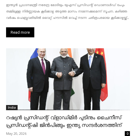
ഇന്ത്യൻ പ്രധാനമന്ത്രി നരേന്ദ്ര മോദിയും യുഎസ് പ്രസിഡന്റ് ഡൊണാൾഡ് ട്രംപും
തമ്മിലുള്ള നിർണ്ണായക കൂടിക്കാഴ്ച അടുത്ത മാസം നടന്നേക്കുമെന്ന് സൂചന. കഴിഞ്ഞ
വർഷം ഫെബ്രുവരിയിൽ വൈറ്റ് ഹൗസിൽ വെച്ച് നടന്ന ചരിത്രപരമായ കൂടിക്കാഴ്ചയ്ക്ക്...
Read more
India
റഷ്യൻ പ്രസിഡന്റ് വ്‌ളാഡിമിർ പുടിനും ചൈനീസ്
പ്രസിഡന്റ്ഷി ജിൻപിങ്ങും ഇന്ത്യ സന്ദർശനത്തിന്
May 20, 2026
0