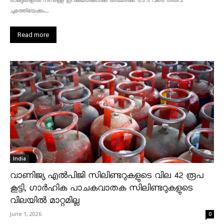
രാജ്യങ്ങളിൽ നിന്നുള്ള ഇറക്കുമതികൾക്ക് അമേരിക്ക 12.5% ​​വരെ തീരുവ
ചുമത്തിയേക്കും....
Read more
India
വാണിജ്യ എൽപിജി സിലിണ്ടറുകളുടെ വില 42 രൂപ
കൂട്ടി, ഗാർഹിക പാചകവാതക സിലിണ്ടറുകളുടെ
വിലയിൽ മാറ്റമില്ല
June 1, 2026
0