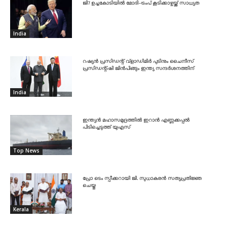
ജി7 ഉച്ചകോടിയിൽ മോദി-ട്രംപ് കൂടിക്കാഴ്ചയ്ക്ക് സാധ്യത
India
റഷ്യൻ പ്രസിഡന്റ് വ്‌ളാഡിമിർ പുടിനും ചൈനീസ്
പ്രസിഡന്റ്ഷി ജിൻപിങ്ങും ഇന്ത്യ സന്ദർശനത്തിന്
India
ഇന്ത്യൻ മഹാസമുദ്രത്തിൽ ഇറാൻ എണ്ണക്കപ്പൽ
പിടിച്ചെടുത്ത് യുഎസ്
Top News
പ്രോ ടെം സ്പീക്കറായി ജി. സുധാകരൻ സത്യപ്രതിജ്ഞ
ചെയ്തു
Kerala