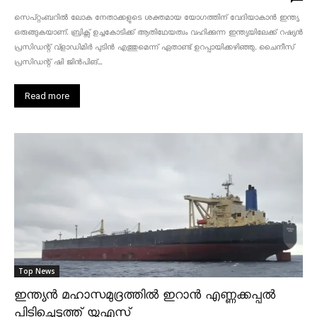
സെപ്റ്റംബറിൽ ലോക നേതാക്കളുടെ ശക്തമായ യോഗത്തിന് വേദിയാകാൻ ഇന്ത്യ
ഒരുങ്ങുകയാണ്. ബ്രിക്സ് ഉച്ചകോടിക്ക് ആതിഥേയത്വം വഹിക്കുന്ന ഇന്ത്യയിലേക്ക് റഷ്യൻ
പ്രസിഡന്റ് വ്‌ളാഡിമിർ പുടിൻ എത്തുമെന്ന് ഏതാണ്ട് ഉറപ്പായിക്കഴിഞ്ഞു. ചൈനീസ്
പ്രസിഡന്റ് ഷി ജിൻപിങ്...
Read more
Top News
ഇന്ത്യൻ മഹാസമുദ്രത്തിൽ ഇറാൻ എണ്ണക്കപ്പൽ
പിടിച്ചെടുത്ത് യുഎസ്