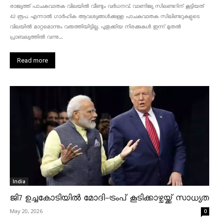
രാജ്യത്ത് പാചകവാതക വിലയിൽ വീണ്ടും വർധനവ്. വാണിജ്യ സിലണ്ടറിന് കൂട്ടിയത്
42 രൂപ. എന്നാൽ ഗാർഹിക ആവശ്യങ്ങൾക്കുള്ള പാചകവാതക സിലിണ്ടറുകളുടെ
വിലയിൽ മാറ്റമൊന്നും വരുത്തിയിട്ടില്ല. പുതുക്കിയ നിരക്കുകൾ ഇന്ന് മുതൽ
പ്രാബല്യത്തിൽ വന്നു....
Read more
India
ജി7 ഉച്ചകോടിയിൽ മോദി-ട്രംപ് കൂടിക്കാഴ്ചയ്ക്ക് സാധ്യത
May 20, 2026
0