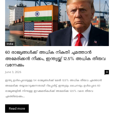
India
60 രാജ്യങ്ങൾക്ക് അധിക നികുതി ചുമത്താൻ
അമേരിക്കൻ നീക്കം, ഇന്ത്യയ്ക്ക് 12.5% അധിക തീരുവ
വന്നേക്കും
June 3, 2026
0
ഇന്ത്യ ഉൾപ്പെടെയുള്ള 54 രാജ്യങ്ങൾക്ക് മേൽ 12.5% അധിക തീരുവ ചുമത്താൻ
അമേരിക്ക തയ്യാറെടുക്കുന്നതായി റിപ്പോർട്ട്. ഇന്ത്യയും ചൈനയും ഉൾപ്പെടെ 60
രാജ്യങ്ങളിൽ നിന്നുള്ള ഇറക്കുമതികൾക്ക് അമേരിക്ക 12.5% ​​വരെ തീരുവ
ചുമത്തിയേക്കും....
Read more