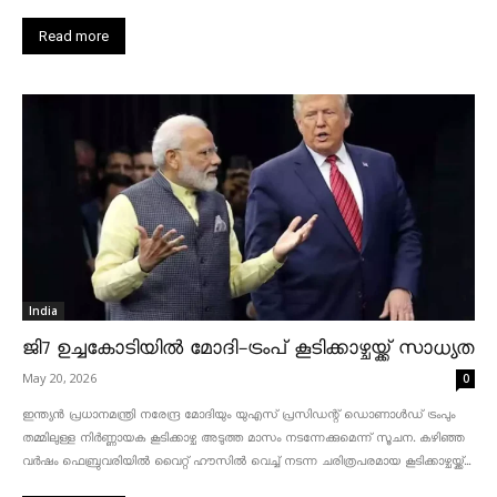
Read more
India
ജി7 ഉച്ചകോടിയിൽ മോദി-ട്രംപ് കൂടിക്കാഴ്ചയ്ക്ക് സാധ്യത
May 20, 2026
0
ഇന്ത്യൻ പ്രധാനമന്ത്രി നരേന്ദ്ര മോദിയും യുഎസ് പ്രസിഡന്റ് ഡൊണാൾഡ് ട്രംപും
തമ്മിലുള്ള നിർണ്ണായക കൂടിക്കാഴ്ച അടുത്ത മാസം നടന്നേക്കുമെന്ന് സൂചന. കഴിഞ്ഞ
വർഷം ഫെബ്രുവരിയിൽ വൈറ്റ് ഹൗസിൽ വെച്ച് നടന്ന ചരിത്രപരമായ കൂടിക്കാഴ്ചയ്ക്ക്...