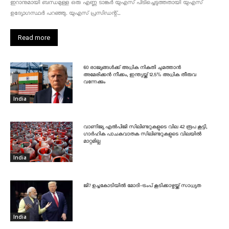
ഇറാനുമായി ബന്ധമുള്ള ഒരു എണ്ണ ടാങ്കർ യുഎസ് പിടിച്ചെടുത്തതായി യുഎസ്
ഉദ്യോഗസ്ഥർ പറഞ്ഞു. യുഎസ് പ്രസിഡന്റ്...
Read more
60 രാജ്യങ്ങൾക്ക് അധിക നികുതി ചുമത്താൻ
അമേരിക്കൻ നീക്കം, ഇന്ത്യയ്ക്ക് 12.5% അധിക തീരുവ
വന്നേക്കും
India
വാണിജ്യ എൽപിജി സിലിണ്ടറുകളുടെ വില 42 രൂപ കൂട്ടി,
ഗാർഹിക പാചകവാതക സിലിണ്ടറുകളുടെ വിലയിൽ
മാറ്റമില്ല
India
ജി7 ഉച്ചകോടിയിൽ മോദി-ട്രംപ് കൂടിക്കാഴ്ചയ്ക്ക് സാധ്യത
India