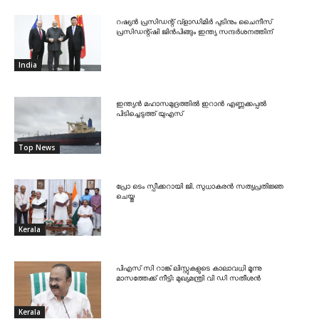
റഷ്യൻ പ്രസിഡന്റ് വ്‌ളാഡിമിർ പുടിനും ചൈനീസ്
പ്രസിഡന്റ്ഷി ജിൻപിങ്ങും ഇന്ത്യ സന്ദർശനത്തിന്
India
ഇന്ത്യൻ മഹാസമുദ്രത്തിൽ ഇറാൻ എണ്ണക്കപ്പൽ
പിടിച്ചെടുത്ത് യുഎസ്
Top News
പ്രോ ടെം സ്പീക്കറായി ജി. സുധാകരൻ സത്യപ്രതിജ്ഞ
ചെയ്തു
Kerala
പിഎസ് സി റാങ്ക് ലിസ്റ്റുകളുടെ കാലാവധി മൂന്നു
മാസത്തേക്ക് നീട്ടി: മുഖ്യമന്ത്രി വി ഡി സതീശൻ
Kerala