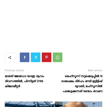
Previous article
Next article
ഭാരത് ജോഡോ യാത്ര നൂറാം
മെഹ്സൂസ് നറുക്കെടുപ്പിൽ 10
ദിവസത്തിൽ, പിന്നിട്ടത് 2798
ദശലക്ഷം ദിർഹം നേടി ബ്രിട്ടിഷ്
കിലോമീറ്റർ
യുവതി, മഹ്‌സൂസില്‍
പങ്കെടുക്കുന്നത് രണ്ടാം തവണ