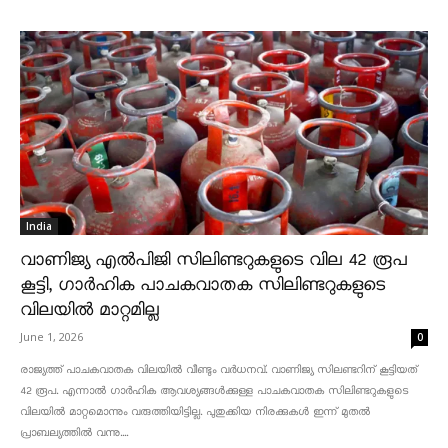
India
വാണിജ്യ എൽപിജി സിലിണ്ടറുകളുടെ വില 42 രൂപ
കൂട്ടി, ഗാർഹിക പാചകവാതക സിലിണ്ടറുകളുടെ
വിലയിൽ മാറ്റമില്ല
June 1, 2026
0
രാജ്യത്ത് പാചകവാതക വിലയിൽ വീണ്ടും വർധനവ്. വാണിജ്യ സിലണ്ടറിന് കൂട്ടിയത്
42 രൂപ. എന്നാൽ ഗാർഹിക ആവശ്യങ്ങൾക്കുള്ള പാചകവാതക സിലിണ്ടറുകളുടെ
വിലയിൽ മാറ്റമൊന്നും വരുത്തിയിട്ടില്ല. പുതുക്കിയ നിരക്കുകൾ ഇന്ന് മുതൽ
പ്രാബല്യത്തിൽ വന്നു....