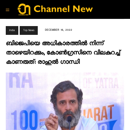
DECEMBER 16, 2022
India
Top News
ബിജെപിയെ അധികാരത്തിൽ നിന്ന്
താഴെയിറക്കും, കോൺഗ്രസിനെ വിലകുറച്ച്
കാണരുത്: രാഹുൽ ഗാന്ധി