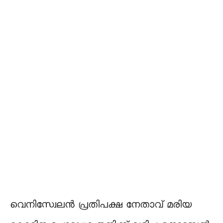
വെനിസ്വേലൻ പ്രതിപക്ഷ നേതാവ് മരിയ