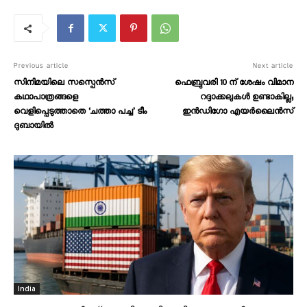
Previous article
Next article
സിനിമയിലെ സസ്പെൻസ്
ഫെബ്രുവരി 10 ന് ശേഷം വിമാന
കഥാപാത്രങ്ങളെ
റദ്ദാക്കലുകൾ ഉണ്ടാകില്ല;
വെളിപ്പെടുത്താതെ ‘ചത്താ പച്ച’ ടീം
ഇൻഡിഗോ എയർലൈൻസ്
ദുബായിൽ
India