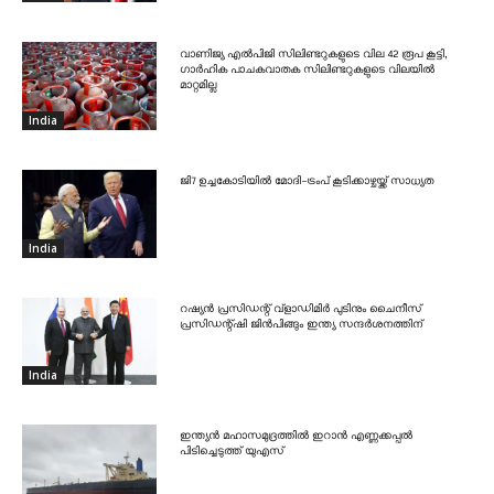
വാണിജ്യ എൽപിജി സിലിണ്ടറുകളുടെ വില 42 രൂപ കൂട്ടി,
ഗാർഹിക പാചകവാതക സിലിണ്ടറുകളുടെ വിലയിൽ
മാറ്റമില്ല
India
ജി7 ഉച്ചകോടിയിൽ മോദി-ട്രംപ് കൂടിക്കാഴ്ചയ്ക്ക് സാധ്യത
India
റഷ്യൻ പ്രസിഡന്റ് വ്‌ളാഡിമിർ പുടിനും ചൈനീസ്
പ്രസിഡന്റ്ഷി ജിൻപിങ്ങും ഇന്ത്യ സന്ദർശനത്തിന്
India
ഇന്ത്യൻ മഹാസമുദ്രത്തിൽ ഇറാൻ എണ്ണക്കപ്പൽ
പിടിച്ചെടുത്ത് യുഎസ്