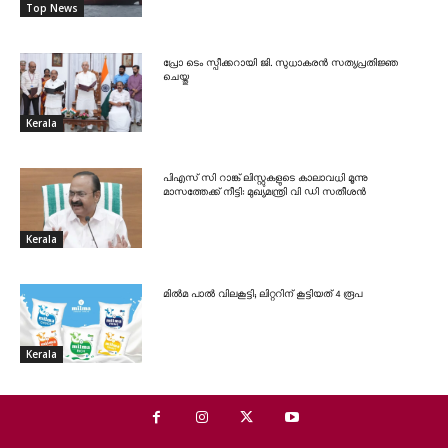
Top News
പ്രോ ടെം സ്പീക്കറായി ജി. സുധാകരൻ സത്യപ്രതിജ്ഞ
ചെയ്തു
Kerala
പിഎസ് സി റാങ്ക് ലിസ്റ്റുകളുടെ കാലാവധി മൂന്നു
മാസത്തേക്ക് നീട്ടി: മുഖ്യമന്ത്രി വി ഡി സതീശൻ
Kerala
മിൽമ പാൽ വിലകൂട്ടി; ലിറ്ററിന് കൂട്ടിയത് 4 രൂപ
Kerala