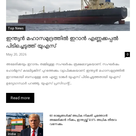
Top News
ഇന്ത്യൻ മഹാസമുദ്രത്തിൽ ഇറാൻ എണ്ണക്കപ്പൽ
പിടിച്ചെടുത്ത് യുഎസ്
May 20, 2026
0
അമേരിക്കയും ഇറാനും തമ്മിലുള്ള സംഘർഷം രൂക്ഷമാവുകയാണ്. സംഘർഷം
ഹോർമുസ് കടലിടുക്കിന് പുറത്തേക്കും വ്യാപിക്കുകയാണ്. ഇന്ത്യൻ മഹാസമുദ്രത്തിൽ
ഇറാനുമായി ബന്ധമുള്ള ഒരു എണ്ണ ടാങ്കർ യുഎസ് പിടിച്ചെടുത്തതായി യുഎസ്
ഉദ്യോഗസ്ഥർ പറഞ്ഞു. യുഎസ് പ്രസിഡന്റ്...
Read more
60 രാജ്യങ്ങൾക്ക് അധിക നികുതി ചുമത്താൻ
അമേരിക്കൻ നീക്കം, ഇന്ത്യയ്ക്ക് 12.5% അധിക തീരുവ
വന്നേക്കും
India