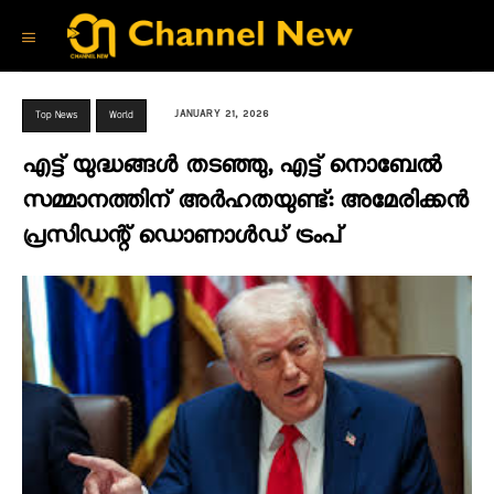
JANUARY 21, 2026
Top News
World
എട്ട് യുദ്ധങ്ങൾ തടഞ്ഞു, എട്ട് നൊബേൽ
സമ്മാനത്തിന് അർഹതയുണ്ട്: അമേരിക്കൻ
പ്രസിഡന്റ് ഡൊണാൾഡ് ട്രംപ്