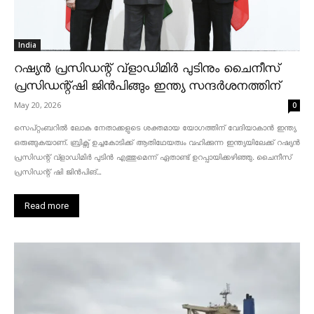
India
റഷ്യൻ പ്രസിഡന്റ് വ്‌ളാഡിമിർ പുടിനും ചൈനീസ്
പ്രസിഡന്റ്ഷി ജിൻപിങ്ങും ഇന്ത്യ സന്ദർശനത്തിന്
May 20, 2026
0
സെപ്റ്റംബറിൽ ലോക നേതാക്കളുടെ ശക്തമായ യോഗത്തിന് വേദിയാകാൻ ഇന്ത്യ
ഒരുങ്ങുകയാണ്. ബ്രിക്സ് ഉച്ചകോടിക്ക് ആതിഥേയത്വം വഹിക്കുന്ന ഇന്ത്യയിലേക്ക് റഷ്യൻ
പ്രസിഡന്റ് വ്‌ളാഡിമിർ പുടിൻ എത്തുമെന്ന് ഏതാണ്ട് ഉറപ്പായിക്കഴിഞ്ഞു. ചൈനീസ്
പ്രസിഡന്റ് ഷി ജിൻപിങ്...
Read more