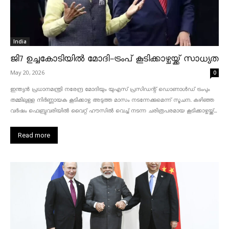
India
ജി7 ഉച്ചകോടിയിൽ മോദി-ട്രംപ് കൂടിക്കാഴ്ചയ്ക്ക് സാധ്യത
May 20, 2026
0
ഇന്ത്യൻ പ്രധാനമന്ത്രി നരേന്ദ്ര മോദിയും യുഎസ് പ്രസിഡന്റ് ഡൊണാൾഡ് ട്രംപും
തമ്മിലുള്ള നിർണ്ണായക കൂടിക്കാഴ്ച അടുത്ത മാസം നടന്നേക്കുമെന്ന് സൂചന. കഴിഞ്ഞ
വർഷം ഫെബ്രുവരിയിൽ വൈറ്റ് ഹൗസിൽ വെച്ച് നടന്ന ചരിത്രപരമായ കൂടിക്കാഴ്ചയ്ക്ക്...
Read more