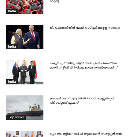
മാറ്റമില്ല
India
ജി7 ഉച്ചകോടിയിൽ മോദി-ട്രംപ് കൂടിക്കാഴ്ചയ്ക്ക് സാധ്യത
India
റഷ്യൻ പ്രസിഡന്റ് വ്‌ളാഡിമിർ പുടിനും ചൈനീസ്
പ്രസിഡന്റ്ഷി ജിൻപിങ്ങും ഇന്ത്യ സന്ദർശനത്തിന്
India
ഇന്ത്യൻ മഹാസമുദ്രത്തിൽ ഇറാൻ എണ്ണക്കപ്പൽ
പിടിച്ചെടുത്ത് യുഎസ്
Top News
പ്രോ ടെം സ്പീക്കറായി ജി. സുധാകരൻ സത്യപ്രതിജ്ഞ