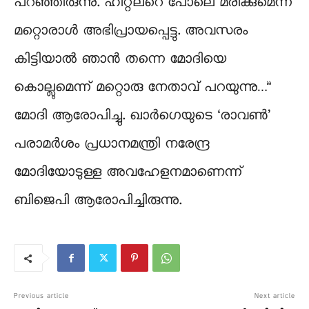
പറഞ്ഞിരുന്നു. ഹിറ്റ്‌ലറെ പോലെ മരിക്കുമെന്ന്
മറ്റൊരാൾ അഭിപ്രായപ്പെട്ടു. അവസരം
കിട്ടിയാൽ ഞാൻ തന്നെ മോദിയെ
കൊല്ലുമെന്ന് മറ്റൊരു നേതാവ് പറയുന്നു…”
മോദി ആരോപിച്ചു. ഖാർഗെയുടെ ‘രാവൺ’
പരാമർശം പ്രധാനമന്ത്രി നരേന്ദ്ര
മോദിയോടുള്ള അവഹേളനമാണെന്ന്
ബിജെപി ആരോപിച്ചിരുന്നു.
Previous article
Next article