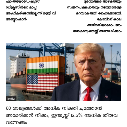
ഫാ.തിയോഡേഷ്യസ്
ദുരന്തങ്ങൾ അഴിമതിയും
ഡിക്രൂസിന്‍റെ മാപ്പ്
സ്വജനപക്ഷപാതവും നടത്താനുള്ള
അംഗീകരിക്കുന്നില്ലെന്ന് മന്ത്രി വി
മറയാകരുത്: ഹൈക്കോടതി,
അബ്ദുറഹ്മാന്‍
കോവിഡ് കാല
അഴിമതിയാരോപണം
ലോകായുക്തയ്ക്ക് അന്വേഷിക്കാം
India
60 രാജ്യങ്ങൾക്ക് അധിക നികുതി ചുമത്താൻ
അമേരിക്കൻ നീക്കം, ഇന്ത്യയ്ക്ക് 12.5% അധിക തീരുവ
വന്നേക്കും