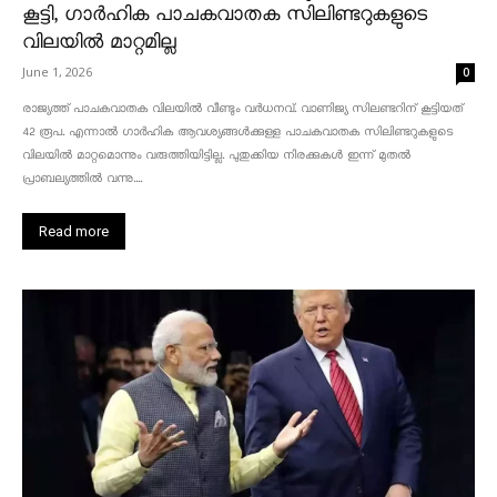
കൂട്ടി, ഗാർഹിക പാചകവാതക സിലിണ്ടറുകളുടെ
വിലയിൽ മാറ്റമില്ല
June 1, 2026
0
രാജ്യത്ത് പാചകവാതക വിലയിൽ വീണ്ടും വർധനവ്. വാണിജ്യ സിലണ്ടറിന് കൂട്ടിയത്
42 രൂപ. എന്നാൽ ഗാർഹിക ആവശ്യങ്ങൾക്കുള്ള പാചകവാതക സിലിണ്ടറുകളുടെ
വിലയിൽ മാറ്റമൊന്നും വരുത്തിയിട്ടില്ല. പുതുക്കിയ നിരക്കുകൾ ഇന്ന് മുതൽ
പ്രാബല്യത്തിൽ വന്നു....
Read more