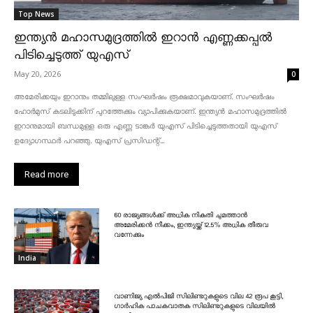
Top News
ഇന്ത്യൻ മഹാസമുദ്രത്തിൽ ഇറാൻ എണ്ണക്കപ്പൽ
പിടിച്ചെടുത്ത് യുഎസ്
May 20, 2026
0
അമേരിക്കയും ഇറാനും തമ്മിലുള്ള സംഘർഷം രൂക്ഷമാവുകയാണ്. സംഘർഷം
ഹോർമുസ് കടലിടുക്കിന് പുറത്തേക്കും വ്യാപിക്കുകയാണ്. ഇന്ത്യൻ മഹാസമുദ്രത്തിൽ
ഇറാനുമായി ബന്ധമുള്ള ഒരു എണ്ണ ടാങ്കർ യുഎസ് പിടിച്ചെടുത്തതായി യുഎസ്
ഉദ്യോഗസ്ഥർ പറഞ്ഞു. യുഎസ് പ്രസിഡന്റ്...
Read more
60 രാജ്യങ്ങൾക്ക് അധിക നികുതി ചുമത്താൻ
അമേരിക്കൻ നീക്കം, ഇന്ത്യയ്ക്ക് 12.5% അധിക തീരുവ
വന്നേക്കും
India
വാണിജ്യ എൽപിജി സിലിണ്ടറുകളുടെ വില 42 രൂപ കൂട്ടി,
ഗാർഹിക പാചകവാതക സിലിണ്ടറുകളുടെ വിലയിൽ