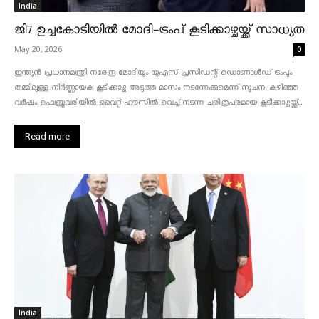
India
ജി7 ഉച്ചകോടിയിൽ മോദി-ട്രംപ് കൂടിക്കാഴ്ചയ്ക്ക് സാധ്യത
May 20, 2026
0
ഇന്ത്യൻ പ്രധാനമന്ത്രി നരേന്ദ്ര മോദിയും യുഎസ് പ്രസിഡന്റ് ഡൊണാൾഡ് ട്രംപും
തമ്മിലുള്ള നിർണ്ണായക കൂടിക്കാഴ്ച അടുത്ത മാസം നടന്നേക്കുമെന്ന് സൂചന. കഴിഞ്ഞ
വർഷം ഫെബ്രുവരിയിൽ വൈറ്റ് ഹൗസിൽ വെച്ച് നടന്ന ചരിത്രപരമായ കൂടിക്കാഴ്ചയ്ക്ക്...
Read more
India