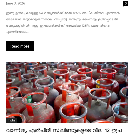
June 3, 2026
0
ഇന്ത്യ ഉൾപ്പെടെയുള്ള 54 രാജ്യങ്ങൾക്ക് മേൽ 12.5% അധിക തീരുവ ചുമത്താൻ
അമേരിക്ക തയ്യാറെടുക്കുന്നതായി റിപ്പോർട്ട്. ഇന്ത്യയും ചൈനയും ഉൾപ്പെടെ 60
രാജ്യങ്ങളിൽ നിന്നുള്ള ഇറക്കുമതികൾക്ക് അമേരിക്ക 12.5% ​​വരെ തീരുവ
ചുമത്തിയേക്കും....
Read more
India
വാണിജ്യ എൽപിജി സിലിണ്ടറുകളുടെ വില 42 രൂപ