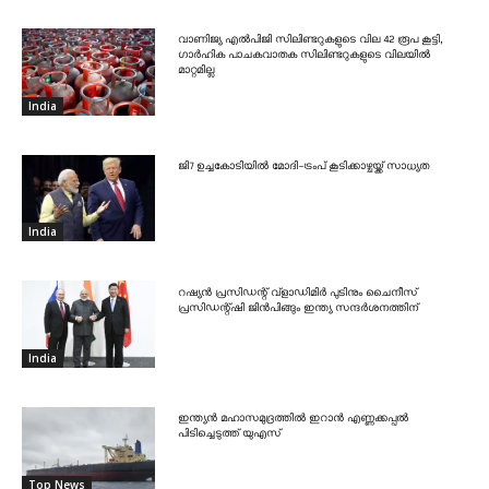
വാണിജ്യ എൽപിജി സിലിണ്ടറുകളുടെ വില 42 രൂപ കൂട്ടി,
ഗാർഹിക പാചകവാതക സിലിണ്ടറുകളുടെ വിലയിൽ
മാറ്റമില്ല
India
ജി7 ഉച്ചകോടിയിൽ മോദി-ട്രംപ് കൂടിക്കാഴ്ചയ്ക്ക് സാധ്യത
India
റഷ്യൻ പ്രസിഡന്റ് വ്‌ളാഡിമിർ പുടിനും ചൈനീസ്
പ്രസിഡന്റ്ഷി ജിൻപിങ്ങും ഇന്ത്യ സന്ദർശനത്തിന്
India
ഇന്ത്യൻ മഹാസമുദ്രത്തിൽ ഇറാൻ എണ്ണക്കപ്പൽ
പിടിച്ചെടുത്ത് യുഎസ്
Top News