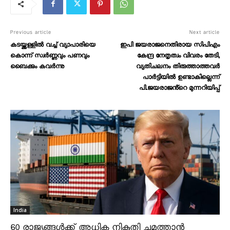
Previous article
Next article
കടയ്ക്കുള്ളിൽ വച്ച് വ്യാപാരിയെ
ഇപി ജയരാജനെതിരായ സിപിഎം
കൊന്ന് സ്വർണ്ണവും പണവും
കേന്ദ്ര നേതൃത്വം വിവരം തേടി,
ബൈക്കും കവർന്നു
വ്യതിചലനം തിരുത്താത്തവർ
പാർട്ടിയിൽ ഉണ്ടാകില്ലെന്ന്
പി.ജയരാജൻ്റെ മുന്നറിയിപ്പ്
India
60 രാജ്യങ്ങൾക്ക് അധിക നികുതി ചുമത്താൻ