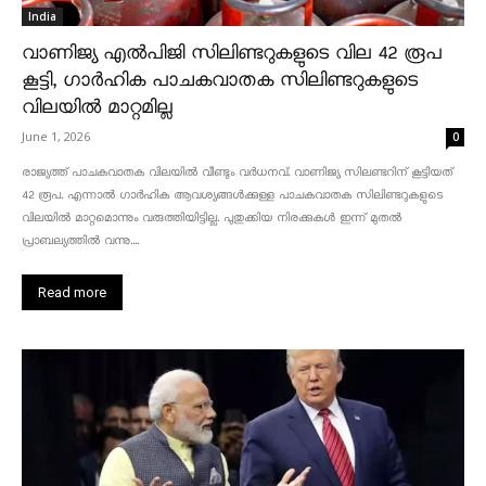
India
വാണിജ്യ എൽപിജി സിലിണ്ടറുകളുടെ വില 42 രൂപ
കൂട്ടി, ഗാർഹിക പാചകവാതക സിലിണ്ടറുകളുടെ
വിലയിൽ മാറ്റമില്ല
June 1, 2026
0
രാജ്യത്ത് പാചകവാതക വിലയിൽ വീണ്ടും വർധനവ്. വാണിജ്യ സിലണ്ടറിന് കൂട്ടിയത്
42 രൂപ. എന്നാൽ ഗാർഹിക ആവശ്യങ്ങൾക്കുള്ള പാചകവാതക സിലിണ്ടറുകളുടെ
വിലയിൽ മാറ്റമൊന്നും വരുത്തിയിട്ടില്ല. പുതുക്കിയ നിരക്കുകൾ ഇന്ന് മുതൽ
പ്രാബല്യത്തിൽ വന്നു....
Read more