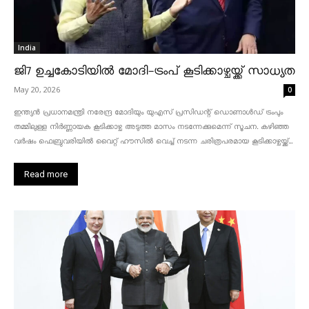
India
ജി7 ഉച്ചകോടിയിൽ മോദി-ട്രംപ് കൂടിക്കാഴ്ചയ്ക്ക് സാധ്യത
May 20, 2026
0
ഇന്ത്യൻ പ്രധാനമന്ത്രി നരേന്ദ്ര മോദിയും യുഎസ് പ്രസിഡന്റ് ഡൊണാൾഡ് ട്രംപും
തമ്മിലുള്ള നിർണ്ണായക കൂടിക്കാഴ്ച അടുത്ത മാസം നടന്നേക്കുമെന്ന് സൂചന. കഴിഞ്ഞ
വർഷം ഫെബ്രുവരിയിൽ വൈറ്റ് ഹൗസിൽ വെച്ച് നടന്ന ചരിത്രപരമായ കൂടിക്കാഴ്ചയ്ക്ക്...
Read more