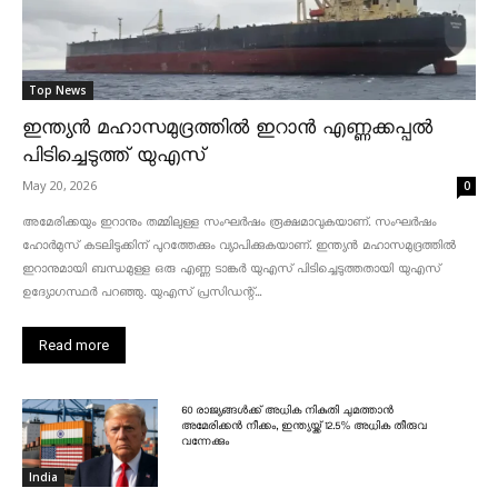
Top News
ഇന്ത്യൻ മഹാസമുദ്രത്തിൽ ഇറാൻ എണ്ണക്കപ്പൽ
പിടിച്ചെടുത്ത് യുഎസ്
May 20, 2026
0
അമേരിക്കയും ഇറാനും തമ്മിലുള്ള സംഘർഷം രൂക്ഷമാവുകയാണ്. സംഘർഷം
ഹോർമുസ് കടലിടുക്കിന് പുറത്തേക്കും വ്യാപിക്കുകയാണ്. ഇന്ത്യൻ മഹാസമുദ്രത്തിൽ
ഇറാനുമായി ബന്ധമുള്ള ഒരു എണ്ണ ടാങ്കർ യുഎസ് പിടിച്ചെടുത്തതായി യുഎസ്
ഉദ്യോഗസ്ഥർ പറഞ്ഞു. യുഎസ് പ്രസിഡന്റ്...
Read more
60 രാജ്യങ്ങൾക്ക് അധിക നികുതി ചുമത്താൻ
അമേരിക്കൻ നീക്കം, ഇന്ത്യയ്ക്ക് 12.5% അധിക തീരുവ
വന്നേക്കും
India