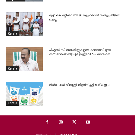
പ്രോ ടെം സ്പീക്കറായി ജി. സുധാകരൻ സത്യപ്രതിജ്ഞ
ചെയ്തു
Kerala
പിഎസ് സി റാങ്ക് ലിസ്റ്റുകളുടെ കാലാവധി മൂന്നു
മാസത്തേക്ക് നീട്ടി: മുഖ്യമന്ത്രി വി ഡി സതീശൻ
Kerala
മിൽമ പാൽ വിലകൂട്ടി; ലിറ്ററിന് കൂട്ടിയത് 4 രൂപ
Kerala