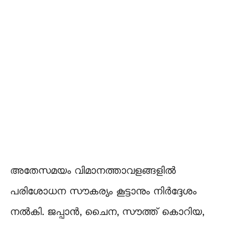
അതേസമയം വിമാനത്താവളങ്ങളിൽ
പരിശോധന സൗകര്യം കൂട്ടാനും നിർദ്ദേശം
നൽകി. ജപ്പാൻ, ചൈന, സൗത്ത് കൊറിയ,