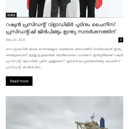
India
റഷ്യൻ പ്രസിഡന്റ് വ്‌ളാഡിമിർ പുടിനും ചൈനീസ്
പ്രസിഡന്റ്ഷി ജിൻപിങ്ങും ഇന്ത്യ സന്ദർശനത്തിന്
May 20, 2026
0
സെപ്റ്റംബറിൽ ലോക നേതാക്കളുടെ ശക്തമായ യോഗത്തിന് വേദിയാകാൻ ഇന്ത്യ
ഒരുങ്ങുകയാണ്. ബ്രിക്സ് ഉച്ചകോടിക്ക് ആതിഥേയത്വം വഹിക്കുന്ന ഇന്ത്യയിലേക്ക് റഷ്യൻ
പ്രസിഡന്റ് വ്‌ളാഡിമിർ പുടിൻ എത്തുമെന്ന് ഏതാണ്ട് ഉറപ്പായിക്കഴിഞ്ഞു. ചൈനീസ്
പ്രസിഡന്റ് ഷി ജിൻപിങ്...
Read more