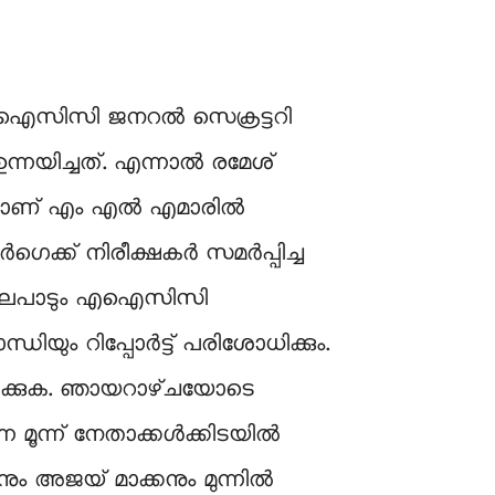
, എഐസിസി ജനറൽ സെക്രട്ടറി
്നയിച്ചത്. എന്നാൽ രമേശ്
ലിനാണ് എം എൽ എമാരിൽ
ഗെക്ക് നിരീക്ഷകർ സമർപ്പിച്ച
കളുടെ നിലപാടും എഐസിസി
ിയും റിപ്പോർട്ട് പരിശോധിക്കും.
 നടക്കുക. ഞായറാഴ്‌ചയോടെ
ന്ന മൂന്ന് നേതാക്കൾക്കിടയിൽ
ം അജയ് മാക്കനും മുന്നിൽ