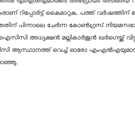
ത്തില്‍ എംഎല്‍എമാരുടെ അഭിപ്രായം അടങ്ങിയ റി
ണ് റിപ്പോർട്ട് കൈമാറുക. പത്ത് വർഷത്തിന്
തതിന് പിന്നാലെ ചേർന്ന കോൺഗ്രസ് നിയമസഭാ ക
സിസി അധ്യക്ഷൻ മല്ലികാർജുൻ ഖർഗെയ്ക്ക് വിട്
ിസി ആസ്ഥാനത്ത് വെച്ച് ഓരോ എംഎൽഎയുമായും
ാഞ്ഞു.