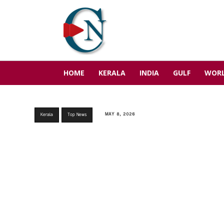
HOME
KERALA
INDIA
GULF
WOR
MAY 8, 2026
Kerala
Top News