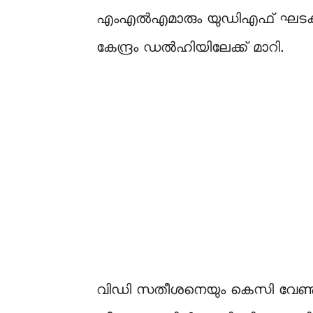
എംഎൽഎമാരും യുഡിഎഫ് ഘടകകക്ഷി
കേന്ദ്രം ഡൽഹിയിലേക്ക് മാറി.
വിഡി സതീശനെയും കെസി വേണുഗോപാ