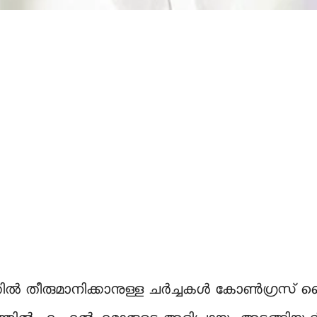
തില്‍ തീരുമാനിക്കാനുള്ള ചർച്ചകൾ കോൺഗ്രസ് ഹൈ