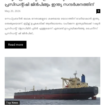
പ്രസിഡന്റ്ഷി ജിൻപിങ്ങും ഇന്ത്യ സന്ദർശനത്തിന്
May 20, 2026
0
സെപ്റ്റംബറിൽ ലോക നേതാക്കളുടെ ശക്തമായ യോഗത്തിന് വേദിയാകാൻ ഇന്ത്യ
ഒരുങ്ങുകയാണ്. ബ്രിക്സ് ഉച്ചകോടിക്ക് ആതിഥേയത്വം വഹിക്കുന്ന ഇന്ത്യയിലേക്ക് റഷ്യൻ
പ്രസിഡന്റ് വ്‌ളാഡിമിർ പുടിൻ എത്തുമെന്ന് ഏതാണ്ട് ഉറപ്പായിക്കഴിഞ്ഞു. ചൈനീസ്
പ്രസിഡന്റ് ഷി ജിൻപിങ്...
Read more
Top News