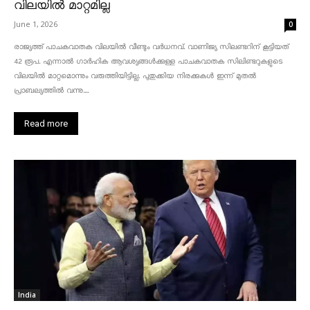
വിലയിൽ മാറ്റമില്ല
June 1, 2026
0
രാജ്യത്ത് പാചകവാതക വിലയിൽ വീണ്ടും വർധനവ്. വാണിജ്യ സിലണ്ടറിന് കൂട്ടിയത്
42 രൂപ. എന്നാൽ ഗാർഹിക ആവശ്യങ്ങൾക്കുള്ള പാചകവാതക സിലിണ്ടറുകളുടെ
വിലയിൽ മാറ്റമൊന്നും വരുത്തിയിട്ടില്ല. പുതുക്കിയ നിരക്കുകൾ ഇന്ന് മുതൽ
പ്രാബല്യത്തിൽ വന്നു....
Read more
India