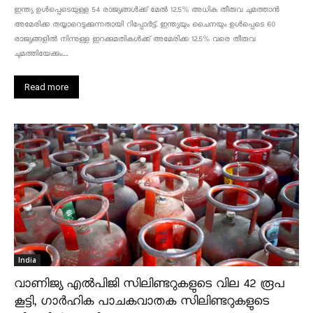
ഇന്ത്യ ഉൾപ്പെടെയുള്ള 54 രാജ്യങ്ങൾക്ക് മേൽ 12.5% അധിക തീരുവ ചുമത്താൻ
അമേരിക്ക തയ്യാറെടുക്കുന്നതായി റിപ്പോർട്ട്. ഇന്ത്യയും ചൈനയും ഉൾപ്പെടെ 60
രാജ്യങ്ങളിൽ നിന്നുള്ള ഇറക്കുമതികൾക്ക് അമേരിക്ക 12.5% ​​വരെ തീരുവ
ചുമത്തിയേക്കും....
Read more
India
വാണിജ്യ എൽപിജി സിലിണ്ടറുകളുടെ വില 42 രൂപ
കൂട്ടി, ഗാർഹിക പാചകവാതക സിലിണ്ടറുകളുടെ