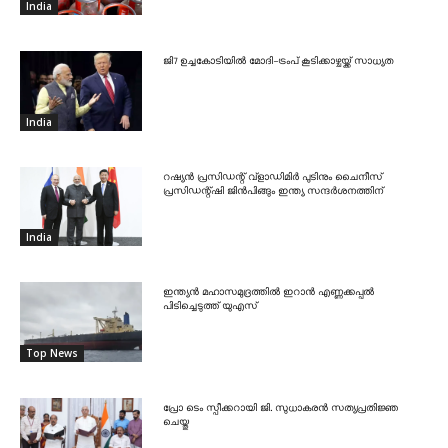
India
ജി7 ഉച്ചകോടിയിൽ മോദി-ട്രംപ് കൂടിക്കാഴ്ചയ്ക്ക് സാധ്യത
India
റഷ്യൻ പ്രസിഡന്റ് വ്‌ളാഡിമിർ പുടിനും ചൈനീസ്
പ്രസിഡന്റ്ഷി ജിൻപിങ്ങും ഇന്ത്യ സന്ദർശനത്തിന്
India
ഇന്ത്യൻ മഹാസമുദ്രത്തിൽ ഇറാൻ എണ്ണക്കപ്പൽ
പിടിച്ചെടുത്ത് യുഎസ്
Top News
പ്രോ ടെം സ്പീക്കറായി ജി. സുധാകരൻ സത്യപ്രതിജ്ഞ
ചെയ്തു