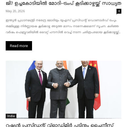
ജി7 ഉച്ചകോടിയിൽ മോദി-ട്രംപ് കൂടിക്കാഴ്ചയ്ക്ക് സാധ്യത
May 20, 2026
0
ഇന്ത്യൻ പ്രധാനമന്ത്രി നരേന്ദ്ര മോദിയും യുഎസ് പ്രസിഡന്റ് ഡൊണാൾഡ് ട്രംപും
തമ്മിലുള്ള നിർണ്ണായക കൂടിക്കാഴ്ച അടുത്ത മാസം നടന്നേക്കുമെന്ന് സൂചന. കഴിഞ്ഞ
വർഷം ഫെബ്രുവരിയിൽ വൈറ്റ് ഹൗസിൽ വെച്ച് നടന്ന ചരിത്രപരമായ കൂടിക്കാഴ്ചയ്ക്ക്...
Read more
India
റഷ്യൻ പ്രസിഡന്റ് വ്‌ളാഡിമിർ പുടിനും ചൈനീസ്