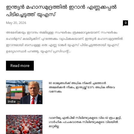
ഇന്ത്യൻ മഹാസമുദ്രത്തിൽ ഇറാൻ എണ്ണക്കപ്പൽ
പിടിച്ചെടുത്ത് യുഎസ്
May 20, 2026
0
അമേരിക്കയും ഇറാനും തമ്മിലുള്ള സംഘർഷം രൂക്ഷമാവുകയാണ്. സംഘർഷം
ഹോർമുസ് കടലിടുക്കിന് പുറത്തേക്കും വ്യാപിക്കുകയാണ്. ഇന്ത്യൻ മഹാസമുദ്രത്തിൽ
ഇറാനുമായി ബന്ധമുള്ള ഒരു എണ്ണ ടാങ്കർ യുഎസ് പിടിച്ചെടുത്തതായി യുഎസ്
ഉദ്യോഗസ്ഥർ പറഞ്ഞു. യുഎസ് പ്രസിഡന്റ്...
Read more
60 രാജ്യങ്ങൾക്ക് അധിക നികുതി ചുമത്താൻ
അമേരിക്കൻ നീക്കം, ഇന്ത്യയ്ക്ക് 12.5% അധിക തീരുവ
വന്നേക്കും
India
വാണിജ്യ എൽപിജി സിലിണ്ടറുകളുടെ വില 42 രൂപ കൂട്ടി,
ഗാർഹിക പാചകവാതക സിലിണ്ടറുകളുടെ വിലയിൽ
മാറ്റമില്ല