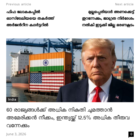
Previous article
Next article
ഫിഫ ലോകകപ്പില്‍
മുല്ലപ്പെരിയാർ അണക്കെട്ട്
ഓസ്‌ട്രേലിയയെ തകർത്ത്
തുറന്നേക്കും, ജാഗ്രത നിർദേശം
അര്‍ജന്‍റീന ക്വാര്‍ട്ടറില്‍
നൽകി ഇടുക്കി ജില്ല ഭരണകൂടം
India
60 രാജ്യങ്ങൾക്ക് അധിക നികുതി ചുമത്താൻ
അമേരിക്കൻ നീക്കം, ഇന്ത്യയ്ക്ക് 12.5% അധിക തീരുവ
വന്നേക്കും
June 3, 2026
0