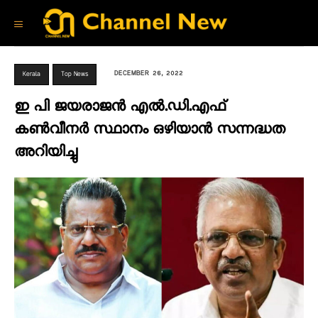
DECEMBER 26, 2022
Kerala
Top News
ഇ പി ജയരാജൻ എൽ.ഡി.എഫ്
കൺവീനർ സ്ഥാനം ഒഴിയാൻ സന്നദ്ധത
അറിയിച്ചു