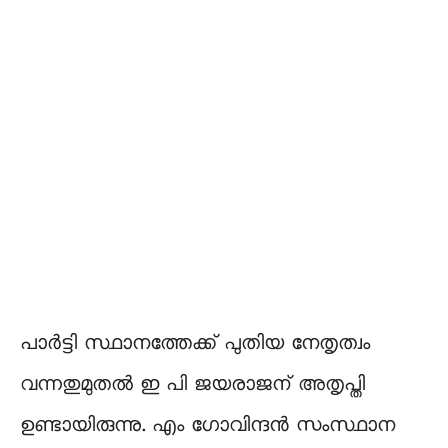
പാർട്ടി സ്ഥാനത്തേക്ക് പുതിയ നേതൃത്വം
വന്നതുമുതൽ ഇ പി ജയരാജന് അതൃപ്തി
ഉണ്ടായിരുന്നു. എം ഗോവിന്ദൻ സംസ്ഥാന