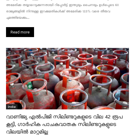
അമേരിക്ക തയ്യാറെടുക്കുന്നതായി റിപ്പോർട്ട്. ഇന്ത്യയും ചൈനയും ഉൾപ്പെടെ 60
രാജ്യങ്ങളിൽ നിന്നുള്ള ഇറക്കുമതികൾക്ക് അമേരിക്ക 12.5% ​​വരെ തീരുവ
ചുമത്തിയേക്കും....
Read more
India
വാണിജ്യ എൽപിജി സിലിണ്ടറുകളുടെ വില 42 രൂപ
കൂട്ടി, ഗാർഹിക പാചകവാതക സിലിണ്ടറുകളുടെ
വിലയിൽ മാറ്റമില്ല