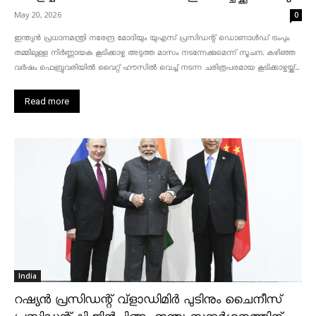
May 20, 2026
0
ഇന്ത്യൻ പ്രധാനമന്ത്രി നരേന്ദ്ര മോദിയും യുഎസ് പ്രസിഡന്റ് ഡൊണാൾഡ് ട്രംപും
തമ്മിലുള്ള നിർണ്ണായക കൂടിക്കാഴ്ച അടുത്ത മാസം നടന്നേക്കുമെന്ന് സൂചന. കഴിഞ്ഞ
വർഷം ഫെബ്രുവരിയിൽ വൈറ്റ് ഹൗസിൽ വെച്ച് നടന്ന ചരിത്രപരമായ കൂടിക്കാഴ്ചയ്ക്ക്...
Read more
India
റഷ്യൻ പ്രസിഡന്റ് വ്‌ളാഡിമിർ പുടിനും ചൈനീസ്