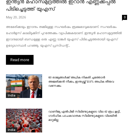
ഇന്ത്യൻ മഹാസമുദ്രത്തിൽ ഇറാൻ എണ്ണക്കപ്പൽ
പിടിച്ചെടുത്ത് യുഎസ്
May 20, 2026
0
അമേരിക്കയും ഇറാനും തമ്മിലുള്ള സംഘർഷം രൂക്ഷമാവുകയാണ്. സംഘർഷം
ഹോർമുസ് കടലിടുക്കിന് പുറത്തേക്കും വ്യാപിക്കുകയാണ്. ഇന്ത്യൻ മഹാസമുദ്രത്തിൽ
ഇറാനുമായി ബന്ധമുള്ള ഒരു എണ്ണ ടാങ്കർ യുഎസ് പിടിച്ചെടുത്തതായി യുഎസ്
ഉദ്യോഗസ്ഥർ പറഞ്ഞു. യുഎസ് പ്രസിഡന്റ്...
Read more
60 രാജ്യങ്ങൾക്ക് അധിക നികുതി ചുമത്താൻ
അമേരിക്കൻ നീക്കം, ഇന്ത്യയ്ക്ക് 12.5% അധിക തീരുവ
വന്നേക്കും
India
വാണിജ്യ എൽപിജി സിലിണ്ടറുകളുടെ വില 42 രൂപ കൂട്ടി,
ഗാർഹിക പാചകവാതക സിലിണ്ടറുകളുടെ വിലയിൽ
മാറ്റമില്ല
India