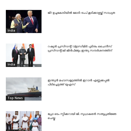
ജി7 ഉച്ചകോടിയിൽ മോദി-ട്രംപ് കൂടിക്കാഴ്ചയ്ക്ക് സാധ്യത
India
റഷ്യൻ പ്രസിഡന്റ് വ്‌ളാഡിമിർ പുടിനും ചൈനീസ്
പ്രസിഡന്റ്ഷി ജിൻപിങ്ങും ഇന്ത്യ സന്ദർശനത്തിന്
India
ഇന്ത്യൻ മഹാസമുദ്രത്തിൽ ഇറാൻ എണ്ണക്കപ്പൽ
പിടിച്ചെടുത്ത് യുഎസ്
Top News
പ്രോ ടെം സ്പീക്കറായി ജി. സുധാകരൻ സത്യപ്രതിജ്ഞ
ചെയ്തു