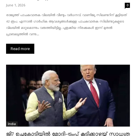
June 1, 2026
0
രാജ്യത്ത് പാചകവാതക വിലയിൽ വീണ്ടും വർധനവ്. വാണിജ്യ സിലണ്ടറിന് കൂട്ടിയത്
42 രൂപ. എന്നാൽ ഗാർഹിക ആവശ്യങ്ങൾക്കുള്ള പാചകവാതക സിലിണ്ടറുകളുടെ
വിലയിൽ മാറ്റമൊന്നും വരുത്തിയിട്ടില്ല. പുതുക്കിയ നിരക്കുകൾ ഇന്ന് മുതൽ
പ്രാബല്യത്തിൽ വന്നു....
Read more
India
ജി7 ഉച്ചകോടിയിൽ മോദി-ട്രംപ് കൂടിക്കാഴ്ചയ്ക്ക് സാധ്യത