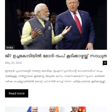
India
ജി7 ഉച്ചകോടിയിൽ മോദി-ട്രംപ് കൂടിക്കാഴ്ചയ്ക്ക് സാധ്യത
May 20, 2026
0
ഇന്ത്യൻ പ്രധാനമന്ത്രി നരേന്ദ്ര മോദിയും യുഎസ് പ്രസിഡന്റ് ഡൊണാൾഡ് ട്രംപും
തമ്മിലുള്ള നിർണ്ണായക കൂടിക്കാഴ്ച അടുത്ത മാസം നടന്നേക്കുമെന്ന് സൂചന. കഴിഞ്ഞ
വർഷം ഫെബ്രുവരിയിൽ വൈറ്റ് ഹൗസിൽ വെച്ച് നടന്ന ചരിത്രപരമായ കൂടിക്കാഴ്ചയ്ക്ക്...
Read more