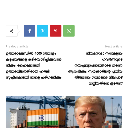
Previous article
Next article
ഉത്തരാഖണ്ഡിൽ 4000 ത്തോളം
നിയമസഭാ സമ്മേളനം
കുടുംബങ്ങളെ കുടിയൊഴിപ്പിക്കുവാൻ
ഗവർണറുടെ
നീക്കം: ഹൈക്കോടതി
നയപ്രഖ്യാപനത്തോടെ തന്നെ
ഉത്തരവിനെതിരായ ഹർജി
ആരംഭിക്കും: സർക്കാരിന്റെ പുതിയ
സുപ്രീംകോടതി നാളെ പരിഗണിക്കും
തീരുമാനം ഗവർണർ നിലപാട്
മാറ്റിയതിനെ തുടർന്ന്