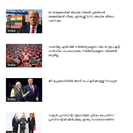
60 രാജ്യങ്ങൾക്ക് അധിക നികുതി ചുമത്താൻ
അമേരിക്കൻ നീക്കം, ഇന്ത്യയ്ക്ക് 12.5% അധിക തീരുവ
വന്നേക്കും
India
വാണിജ്യ എൽപിജി സിലിണ്ടറുകളുടെ വില 42 രൂപ കൂട്ടി,
ഗാർഹിക പാചകവാതക സിലിണ്ടറുകളുടെ വിലയിൽ
മാറ്റമില്ല
India
ജി7 ഉച്ചകോടിയിൽ മോദി-ട്രംപ് കൂടിക്കാഴ്ചയ്ക്ക് സാധ്യത
India
റഷ്യൻ പ്രസിഡന്റ് വ്‌ളാഡിമിർ പുടിനും ചൈനീസ്
പ്രസിഡന്റ്ഷി ജിൻപിങ്ങും ഇന്ത്യ സന്ദർശനത്തിന്