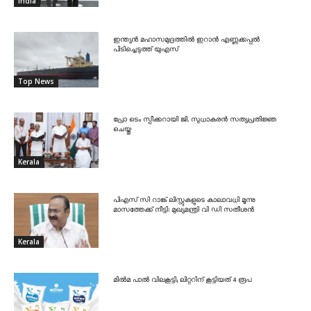
India
ഇന്ത്യൻ മഹാസമുദ്രത്തിൽ ഇറാൻ എണ്ണക്കപ്പൽ
പിടിച്ചെടുത്ത് യുഎസ്
Top News
പ്രോ ടെം സ്പീക്കറായി ജി. സുധാകരൻ സത്യപ്രതിജ്ഞ
ചെയ്തു
Kerala
പിഎസ് സി റാങ്ക് ലിസ്റ്റുകളുടെ കാലാവധി മൂന്നു
മാസത്തേക്ക് നീട്ടി: മുഖ്യമന്ത്രി വി ഡി സതീശൻ
Kerala
മിൽമ പാൽ വിലകൂട്ടി; ലിറ്ററിന് കൂട്ടിയത് 4 രൂപ