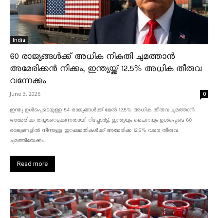
India
60 രാജ്യങ്ങൾക്ക് അധിക നികുതി ചുമത്താൻ
അമേരിക്കൻ നീക്കം, ഇന്ത്യയ്ക്ക് 12.5% അധിക തീരുവ
വന്നേക്കും
June 3, 2026
0
ഇന്ത്യ ഉൾപ്പെടെയുള്ള 54 രാജ്യങ്ങൾക്ക് മേൽ 12.5% അധിക തീരുവ ചുമത്താൻ
അമേരിക്ക തയ്യാറെടുക്കുന്നതായി റിപ്പോർട്ട്. ഇന്ത്യയും ചൈനയും ഉൾപ്പെടെ 60
രാജ്യങ്ങളിൽ നിന്നുള്ള ഇറക്കുമതികൾക്ക് അമേരിക്ക 12.5% ​​വരെ തീരുവ
ചുമത്തിയേക്കും....
Read more