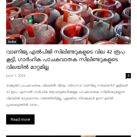
India
വാണിജ്യ എൽപിജി സിലിണ്ടറുകളുടെ വില 42 രൂപ
കൂട്ടി, ഗാർഹിക പാചകവാതക സിലിണ്ടറുകളുടെ
വിലയിൽ മാറ്റമില്ല
June 1, 2026
0
രാജ്യത്ത് പാചകവാതക വിലയിൽ വീണ്ടും വർധനവ്. വാണിജ്യ സിലണ്ടറിന് കൂട്ടിയത്
42 രൂപ. എന്നാൽ ഗാർഹിക ആവശ്യങ്ങൾക്കുള്ള പാചകവാതക സിലിണ്ടറുകളുടെ
വിലയിൽ മാറ്റമൊന്നും വരുത്തിയിട്ടില്ല. പുതുക്കിയ നിരക്കുകൾ ഇന്ന് മുതൽ
പ്രാബല്യത്തിൽ വന്നു....
Read more