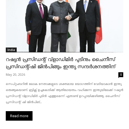
India
റഷ്യൻ പ്രസിഡന്റ് വ്‌ളാഡിമിർ പുടിനും ചൈനീസ്
പ്രസിഡന്റ്ഷി ജിൻപിങ്ങും ഇന്ത്യ സന്ദർശനത്തിന്
May 20, 2026
0
സെപ്റ്റംബറിൽ ലോക നേതാക്കളുടെ ശക്തമായ യോഗത്തിന് വേദിയാകാൻ ഇന്ത്യ
ഒരുങ്ങുകയാണ്. ബ്രിക്സ് ഉച്ചകോടിക്ക് ആതിഥേയത്വം വഹിക്കുന്ന ഇന്ത്യയിലേക്ക് റഷ്യൻ
പ്രസിഡന്റ് വ്‌ളാഡിമിർ പുടിൻ എത്തുമെന്ന് ഏതാണ്ട് ഉറപ്പായിക്കഴിഞ്ഞു. ചൈനീസ്
പ്രസിഡന്റ് ഷി ജിൻപിങ്...
Read more