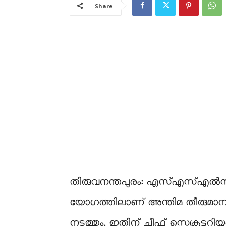
Share
തിരുവനന്തപുരം: എസ്എസ്എൽസി 
യോഗത്തിലാണ് അന്തിമ തീരുമാനം. 
നടത്തും. ഇതിന് ചീഫ് സെക്രട്ടറ