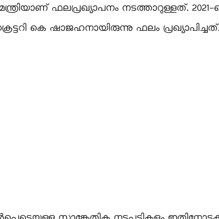
്രിയാണ് ഫലപ്രഖ്യാപനം നടത്താറുള്ളത്. 2021-ല
്രട്ടറി കെ ഷാജഹനായിരുന്നു ഫലം പ്രഖ്യാപിച്ച
ഉൾപ്പെടെയുള്ള സാങ്കേതിക നടപടികളും ഇതിനോടകം പൂ