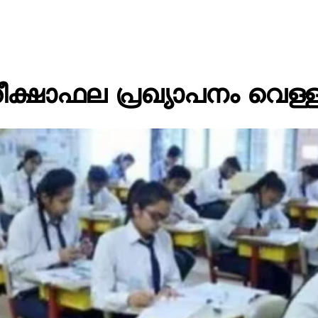
ാഫല പ്രഖ്യാപനം വെള്ളി