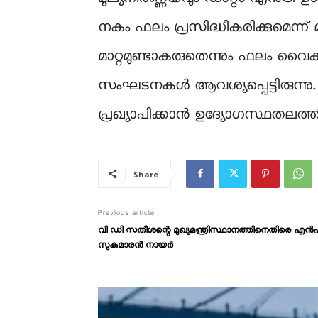
നകം ഫലം പ്രസിദ്ധീകരിക്കുമെന്ന് 
മാറ്റമുണ്ടാകരുതെന്നും ഫലം വ
സംഘടനകൾ ആവശ്യപ്പെട്ടിരുന്ന
പ്രഖ്യാപിക്കാൻ ഉദ്യോഗസ്ഥതലത്
Share
Previous article
വി ഡി സതീശന്റെ മുഖ്യമന്ത്രിസ്ഥാനത്തിനെതിരെ എ
സുകുമാരൻ നായർ