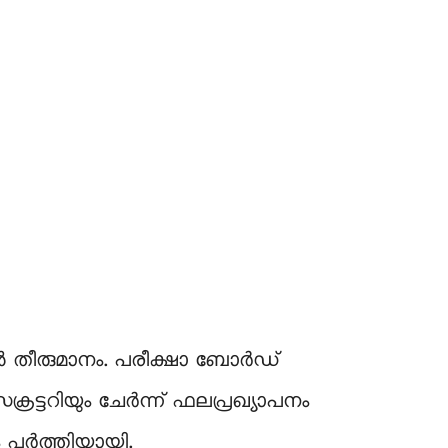
ൻ തീരുമാനം. പരീക്ഷാ ബോർഡ്
രട്ടറിയും ചേർന്ന് ഫലപ്രഖ്യാപനം
 പൂർത്തിയായി.