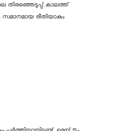
െ തിരഞ്ഞെടുപ്പ് കാലത്ത്
ത്. സമാനമായ രീതിയാകും
ർത്തിയായിട്ടുണ്ട്. മെയ് 15-