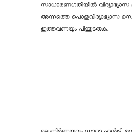
സാധാരണഗതിയിൽ വിദ്യാഭ്യാസ മന്ത
അന്നത്തെ പൊതുവിദ്യാഭ്യാസ സെക
ഇത്തവണയും പിന്തുടരുക.
മൂല്യനിർണ്ണയവും ഡാറ്റാ എൻട്രി 