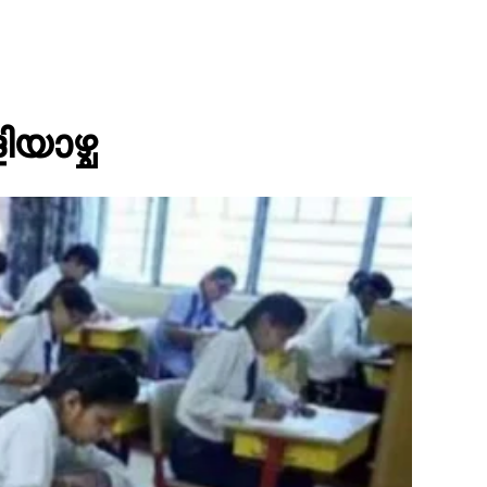
യാഴ്ച