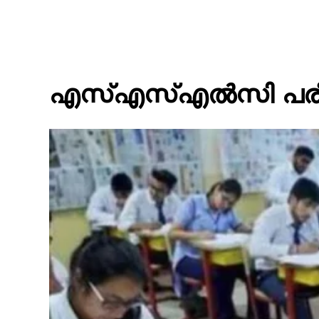
എസ്എസ്എൽസി പരീക്ഷ