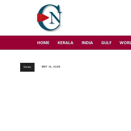
HOME
KERALA
INDIA
GULF
WOR
MAY 14, 2026
Kerala