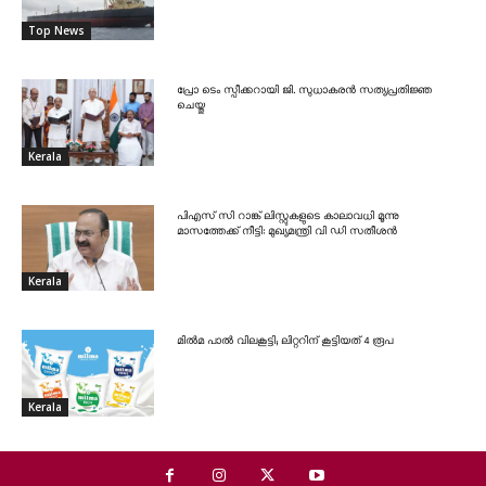
Top News
പ്രോ ടെം സ്പീക്കറായി ജി. സുധാകരൻ സത്യപ്രതിജ്ഞ
ചെയ്തു
Kerala
പിഎസ് സി റാങ്ക് ലിസ്റ്റുകളുടെ കാലാവധി മൂന്നു
മാസത്തേക്ക് നീട്ടി: മുഖ്യമന്ത്രി വി ഡി സതീശൻ
Kerala
മിൽമ പാൽ വിലകൂട്ടി; ലിറ്ററിന് കൂട്ടിയത് 4 രൂപ
Kerala