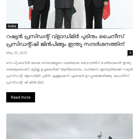
India
റഷ്യൻ പ്രസിഡന്റ് വ്‌ളാഡിമിർ പുടിനും ചൈനീസ്
പ്രസിഡന്റ്ഷി ജിൻപിങ്ങും ഇന്ത്യ സന്ദർശനത്തിന്
May 20, 2026
0
സെപ്റ്റംബറിൽ ലോക നേതാക്കളുടെ ശക്തമായ യോഗത്തിന് വേദിയാകാൻ ഇന്ത്യ
ഒരുങ്ങുകയാണ്. ബ്രിക്സ് ഉച്ചകോടിക്ക് ആതിഥേയത്വം വഹിക്കുന്ന ഇന്ത്യയിലേക്ക് റഷ്യൻ
പ്രസിഡന്റ് വ്‌ളാഡിമിർ പുടിൻ എത്തുമെന്ന് ഏതാണ്ട് ഉറപ്പായിക്കഴിഞ്ഞു. ചൈനീസ്
പ്രസിഡന്റ് ഷി ജിൻപിങ്...
Read more