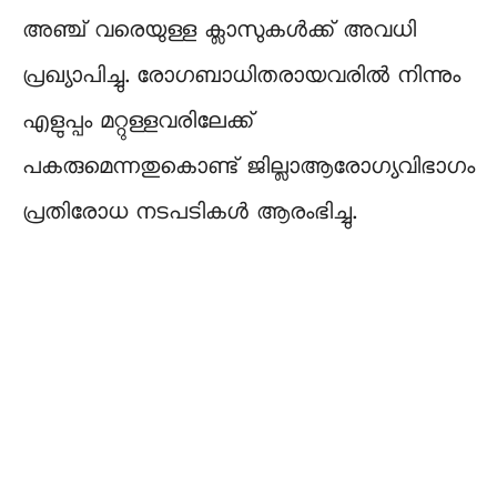
അഞ്ച് വരെയുള്ള ക്ലാസുകൾക്ക് അവധി
പ്രഖ്യാപിച്ചു. രോഗബാധിതരായവരിൽ നിന്നും
എളുപ്പം മറ്റുള്ളവരിലേക്ക്
പകരുമെന്നതുകൊണ്ട് ജില്ലാആരോഗ്യവിഭാഗം
പ്രതിരോധ നടപടികൾ ആരംഭിച്ചു.