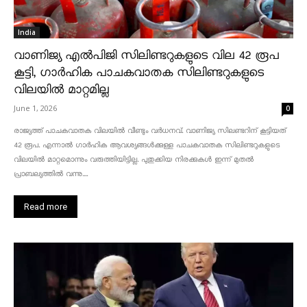
India
വാണിജ്യ എൽപിജി സിലിണ്ടറുകളുടെ വില 42 രൂപ
കൂട്ടി, ഗാർഹിക പാചകവാതക സിലിണ്ടറുകളുടെ
വിലയിൽ മാറ്റമില്ല
June 1, 2026
0
രാജ്യത്ത് പാചകവാതക വിലയിൽ വീണ്ടും വർധനവ്. വാണിജ്യ സിലണ്ടറിന് കൂട്ടിയത്
42 രൂപ. എന്നാൽ ഗാർഹിക ആവശ്യങ്ങൾക്കുള്ള പാചകവാതക സിലിണ്ടറുകളുടെ
വിലയിൽ മാറ്റമൊന്നും വരുത്തിയിട്ടില്ല. പുതുക്കിയ നിരക്കുകൾ ഇന്ന് മുതൽ
പ്രാബല്യത്തിൽ വന്നു....
Read more