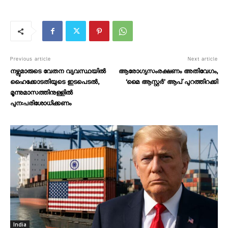
Previous article
Next article
നഴ്സുമാരുടെ വേതന വ്യവസ്ഥയിൽ
ആരോഗ്യസംരക്ഷണം അതിവേഗം,
ഹൈക്കോടതിയുടെ ഇടപെടൽ,
‘മൈ ആസ്റ്റർ’ ആപ് പുറത്തിറക്കി
മൂന്നുമാസത്തിനുള്ളിൽ
പുന:പരിശോധിക്കണം
India