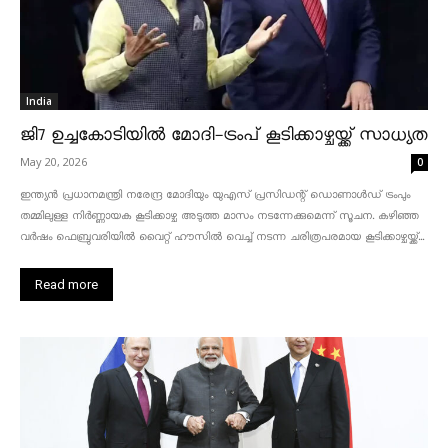
India
ജി7 ഉച്ചകോടിയിൽ മോദി-ട്രംപ് കൂടിക്കാഴ്ചയ്ക്ക് സാധ്യത
May 20, 2026
0
ഇന്ത്യൻ പ്രധാനമന്ത്രി നരേന്ദ്ര മോദിയും യുഎസ് പ്രസിഡന്റ് ഡൊണാൾഡ് ട്രംപും
തമ്മിലുള്ള നിർണ്ണായക കൂടിക്കാഴ്ച അടുത്ത മാസം നടന്നേക്കുമെന്ന് സൂചന. കഴിഞ്ഞ
വർഷം ഫെബ്രുവരിയിൽ വൈറ്റ് ഹൗസിൽ വെച്ച് നടന്ന ചരിത്രപരമായ കൂടിക്കാഴ്ചയ്ക്ക്...
Read more