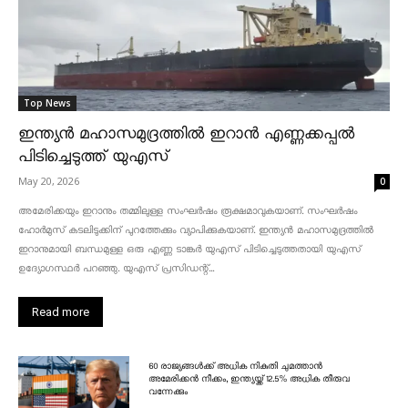
Top News
ഇന്ത്യൻ മഹാസമുദ്രത്തിൽ ഇറാൻ എണ്ണക്കപ്പൽ
പിടിച്ചെടുത്ത് യുഎസ്
May 20, 2026
0
അമേരിക്കയും ഇറാനും തമ്മിലുള്ള സംഘർഷം രൂക്ഷമാവുകയാണ്. സംഘർഷം
ഹോർമുസ് കടലിടുക്കിന് പുറത്തേക്കും വ്യാപിക്കുകയാണ്. ഇന്ത്യൻ മഹാസമുദ്രത്തിൽ
ഇറാനുമായി ബന്ധമുള്ള ഒരു എണ്ണ ടാങ്കർ യുഎസ് പിടിച്ചെടുത്തതായി യുഎസ്
ഉദ്യോഗസ്ഥർ പറഞ്ഞു. യുഎസ് പ്രസിഡന്റ്...
Read more
60 രാജ്യങ്ങൾക്ക് അധിക നികുതി ചുമത്താൻ
അമേരിക്കൻ നീക്കം, ഇന്ത്യയ്ക്ക് 12.5% അധിക തീരുവ
വന്നേക്കും