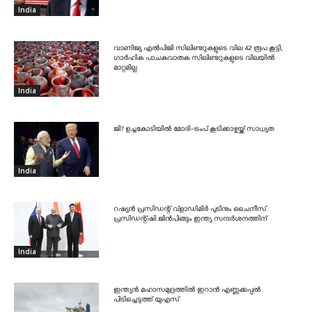
India
വാണിജ്യ എൽപിജി സിലിണ്ടറുകളുടെ വില 42 രൂപ കൂട്ടി,
ഗാർഹിക പാചകവാതക സിലിണ്ടറുകളുടെ വിലയിൽ
മാറ്റമില്ല
India
ജി7 ഉച്ചകോടിയിൽ മോദി-ട്രംപ് കൂടിക്കാഴ്ചയ്ക്ക് സാധ്യത
India
റഷ്യൻ പ്രസിഡന്റ് വ്‌ളാഡിമിർ പുടിനും ചൈനീസ്
പ്രസിഡന്റ്ഷി ജിൻപിങ്ങും ഇന്ത്യ സന്ദർശനത്തിന്
India
ഇന്ത്യൻ മഹാസമുദ്രത്തിൽ ഇറാൻ എണ്ണക്കപ്പൽ
പിടിച്ചെടുത്ത് യുഎസ്