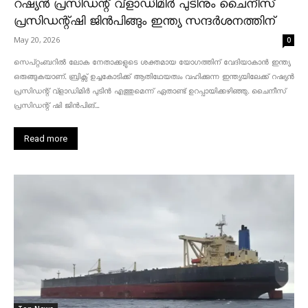
റഷ്യൻ പ്രസിഡന്റ് വ്‌ളാഡിമിർ പുടിനും ചൈനീസ്
പ്രസിഡന്റ്ഷി ജിൻപിങ്ങും ഇന്ത്യ സന്ദർശനത്തിന്
May 20, 2026
0
സെപ്റ്റംബറിൽ ലോക നേതാക്കളുടെ ശക്തമായ യോഗത്തിന് വേദിയാകാൻ ഇന്ത്യ
ഒരുങ്ങുകയാണ്. ബ്രിക്സ് ഉച്ചകോടിക്ക് ആതിഥേയത്വം വഹിക്കുന്ന ഇന്ത്യയിലേക്ക് റഷ്യൻ
പ്രസിഡന്റ് വ്‌ളാഡിമിർ പുടിൻ എത്തുമെന്ന് ഏതാണ്ട് ഉറപ്പായിക്കഴിഞ്ഞു. ചൈനീസ്
പ്രസിഡന്റ് ഷി ജിൻപിങ്...
Read more