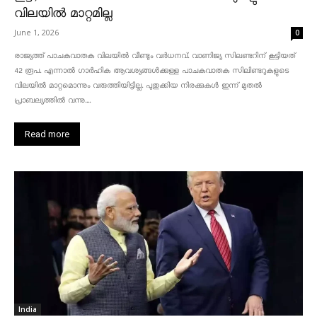
വിലയിൽ മാറ്റമില്ല
June 1, 2026
0
രാജ്യത്ത് പാചകവാതക വിലയിൽ വീണ്ടും വർധനവ്. വാണിജ്യ സിലണ്ടറിന് കൂട്ടിയത്
42 രൂപ. എന്നാൽ ഗാർഹിക ആവശ്യങ്ങൾക്കുള്ള പാചകവാതക സിലിണ്ടറുകളുടെ
വിലയിൽ മാറ്റമൊന്നും വരുത്തിയിട്ടില്ല. പുതുക്കിയ നിരക്കുകൾ ഇന്ന് മുതൽ
പ്രാബല്യത്തിൽ വന്നു....
Read more
India