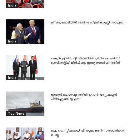
India
ജി7 ഉച്ചകോടിയിൽ മോദി-ട്രംപ് കൂടിക്കാഴ്ചയ്ക്ക് സാധ്യത
India
റഷ്യൻ പ്രസിഡന്റ് വ്‌ളാഡിമിർ പുടിനും ചൈനീസ്
പ്രസിഡന്റ്ഷി ജിൻപിങ്ങും ഇന്ത്യ സന്ദർശനത്തിന്
India
ഇന്ത്യൻ മഹാസമുദ്രത്തിൽ ഇറാൻ എണ്ണക്കപ്പൽ
പിടിച്ചെടുത്ത് യുഎസ്
Top News
പ്രോ ടെം സ്പീക്കറായി ജി. സുധാകരൻ സത്യപ്രതിജ്ഞ
ചെയ്തു