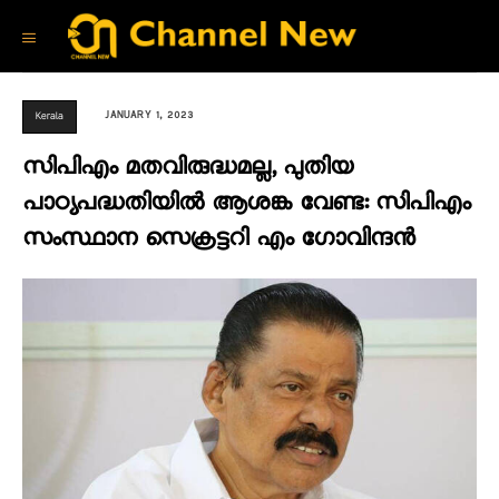
JANUARY 1, 2023
Kerala
സിപിഎം മതവിരുദ്ധമല്ല, പുതിയ
പാഠ്യപദ്ധതിയിൽ ആശങ്ക വേണ്ട: സിപിഎം
സംസ്ഥാന സെക്രട്ടറി എം ഗോവിന്ദൻ