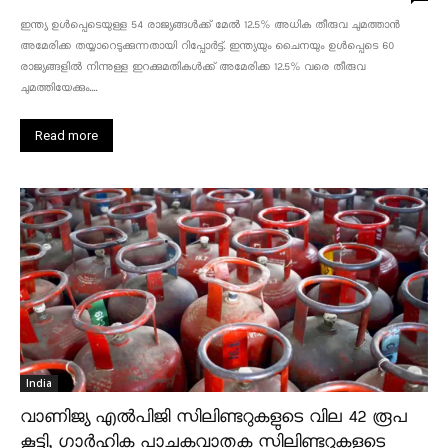
ഇന്ത്യ ഉൾപ്പെടെയുള്ള 54 രാജ്യങ്ങൾക്ക് മേൽ 12.5% അധിക തീരുവ ചുമത്താൻ
അമേരിക്ക തയ്യാറെടുക്കുന്നതായി റിപ്പോർട്ട്. ഇന്ത്യയും ചൈനയും ഉൾപ്പെടെ 60
രാജ്യങ്ങളിൽ നിന്നുള്ള ഇറക്കുമതികൾക്ക് അമേരിക്ക 12.5% ​​വരെ തീരുവ
ചുമത്തിയേക്കും....
Read more
India
വാണിജ്യ എൽപിജി സിലിണ്ടറുകളുടെ വില 42 രൂപ
കൂട്ടി, ഗാർഹിക പാചകവാതക സിലിണ്ടറുകളുടെ