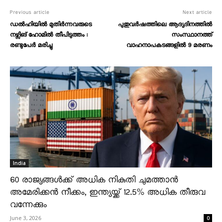
Previous article
Next article
ഡൽഹിയിൽ മുതിർന്നവരുടെ
പുതുവർഷത്തിലെ ആദ്യദിനത്തിൽ
നഴ്സിങ് ഹോമിൽ തീപിടുത്തം :
സംസ്ഥാനത്ത്
രണ്ടുപേർ മരിച്ചു
വാഹനാപകടങ്ങളിൽ 9 മരണം
India
60 രാജ്യങ്ങൾക്ക് അധിക നികുതി ചുമത്താൻ
അമേരിക്കൻ നീക്കം, ഇന്ത്യയ്ക്ക് 12.5% അധിക തീരുവ
വന്നേക്കും
June 3, 2026
0