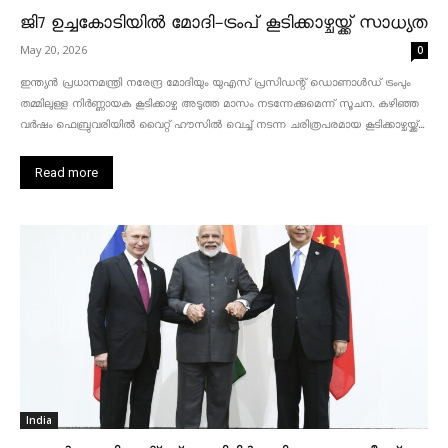
ജി7 ഉച്ചകോടിയിൽ മോദി-ട്രംപ് കൂടിക്കാഴ്ചയ്ക്ക് സാധ്യത
May 20, 2026
0
ഇന്ത്യൻ പ്രധാനമന്ത്രി നരേന്ദ്ര മോദിയും യുഎസ് പ്രസിഡന്റ് ഡൊണാൾഡ് ട്രംപും
തമ്മിലുള്ള നിർണ്ണായക കൂടിക്കാഴ്ച അടുത്ത മാസം നടന്നേക്കുമെന്ന് സൂചന. കഴിഞ്ഞ
വർഷം ഫെബ്രുവരിയിൽ വൈറ്റ് ഹൗസിൽ വെച്ച് നടന്ന ചരിത്രപരമായ കൂടിക്കാഴ്ചയ്ക്ക്...
Read more
India