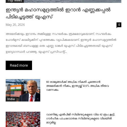
Top News
ഇന്ത്യൻ മഹാസമുദ്രത്തിൽ ഇറാൻ എണ്ണക്കപ്പൽ
പിടിച്ചെടുത്ത് യുഎസ്
May 20, 2026
0
അമേരിക്കയും ഇറാനും തമ്മിലുള്ള സംഘർഷം രൂക്ഷമാവുകയാണ്. സംഘർഷം
ഹോർമുസ് കടലിടുക്കിന് പുറത്തേക്കും വ്യാപിക്കുകയാണ്. ഇന്ത്യൻ മഹാസമുദ്രത്തിൽ
ഇറാനുമായി ബന്ധമുള്ള ഒരു എണ്ണ ടാങ്കർ യുഎസ് പിടിച്ചെടുത്തതായി യുഎസ്
ഉദ്യോഗസ്ഥർ പറഞ്ഞു. യുഎസ് പ്രസിഡന്റ്...
Read more
60 രാജ്യങ്ങൾക്ക് അധിക നികുതി ചുമത്താൻ
അമേരിക്കൻ നീക്കം, ഇന്ത്യയ്ക്ക് 12.5% അധിക തീരുവ
വന്നേക്കും
India
വാണിജ്യ എൽപിജി സിലിണ്ടറുകളുടെ വില 42 രൂപ കൂട്ടി,
ഗാർഹിക പാചകവാതക സിലിണ്ടറുകളുടെ വിലയിൽ
മാറ്റമില്ല