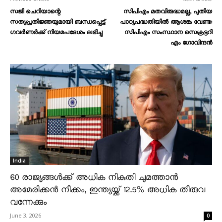
സജി ചെറിയാന്റെ
സിപിഎം മതവിരുദ്ധമല്ല, പുതിയ
സത്യപ്രതിജ്ഞയുമായി ബന്ധപ്പെട്ട്
പാഠ്യപദ്ധതിയിൽ ആശങ്ക വേണ്ട:
ഗവർണർക്ക് നിയമപദേശം ലഭിച്ചു
സിപിഎം സംസ്ഥാന സെക്രട്ടറി
എം ഗോവിന്ദൻ
India
60 രാജ്യങ്ങൾക്ക് അധിക നികുതി ചുമത്താൻ
അമേരിക്കൻ നീക്കം, ഇന്ത്യയ്ക്ക് 12.5% അധിക തീരുവ
വന്നേക്കും
June 3, 2026
0