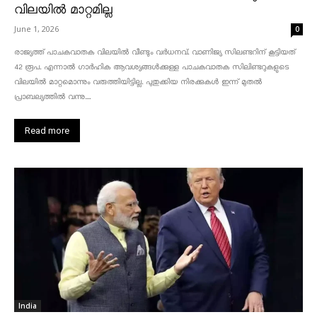
വിലയിൽ മാറ്റമില്ല
June 1, 2026
0
രാജ്യത്ത് പാചകവാതക വിലയിൽ വീണ്ടും വർധനവ്. വാണിജ്യ സിലണ്ടറിന് കൂട്ടിയത്
42 രൂപ. എന്നാൽ ഗാർഹിക ആവശ്യങ്ങൾക്കുള്ള പാചകവാതക സിലിണ്ടറുകളുടെ
വിലയിൽ മാറ്റമൊന്നും വരുത്തിയിട്ടില്ല. പുതുക്കിയ നിരക്കുകൾ ഇന്ന് മുതൽ
പ്രാബല്യത്തിൽ വന്നു....
Read more
India