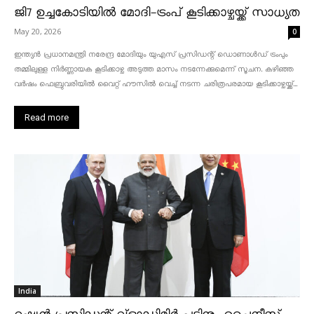
ജി7 ഉച്ചകോടിയിൽ മോദി-ട്രംപ് കൂടിക്കാഴ്ചയ്ക്ക് സാധ്യത
May 20, 2026
0
ഇന്ത്യൻ പ്രധാനമന്ത്രി നരേന്ദ്ര മോദിയും യുഎസ് പ്രസിഡന്റ് ഡൊണാൾഡ് ട്രംപും
തമ്മിലുള്ള നിർണ്ണായക കൂടിക്കാഴ്ച അടുത്ത മാസം നടന്നേക്കുമെന്ന് സൂചന. കഴിഞ്ഞ
വർഷം ഫെബ്രുവരിയിൽ വൈറ്റ് ഹൗസിൽ വെച്ച് നടന്ന ചരിത്രപരമായ കൂടിക്കാഴ്ചയ്ക്ക്...
Read more
India