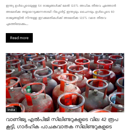
ഇന്ത്യ ഉൾപ്പെടെയുള്ള 54 രാജ്യങ്ങൾക്ക് മേൽ 12.5% അധിക തീരുവ ചുമത്താൻ
അമേരിക്ക തയ്യാറെടുക്കുന്നതായി റിപ്പോർട്ട്. ഇന്ത്യയും ചൈനയും ഉൾപ്പെടെ 60
രാജ്യങ്ങളിൽ നിന്നുള്ള ഇറക്കുമതികൾക്ക് അമേരിക്ക 12.5% ​​വരെ തീരുവ
ചുമത്തിയേക്കും....
Read more
India
വാണിജ്യ എൽപിജി സിലിണ്ടറുകളുടെ വില 42 രൂപ
കൂട്ടി, ഗാർഹിക പാചകവാതക സിലിണ്ടറുകളുടെ