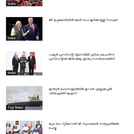
India
ജി7 ഉച്ചകോടിയിൽ മോദി-ട്രംപ് കൂടിക്കാഴ്ചയ്ക്ക് സാധ്യത
India
റഷ്യൻ പ്രസിഡന്റ് വ്‌ളാഡിമിർ പുടിനും ചൈനീസ്
പ്രസിഡന്റ്ഷി ജിൻപിങ്ങും ഇന്ത്യ സന്ദർശനത്തിന്
India
ഇന്ത്യൻ മഹാസമുദ്രത്തിൽ ഇറാൻ എണ്ണക്കപ്പൽ
പിടിച്ചെടുത്ത് യുഎസ്
Top News
പ്രോ ടെം സ്പീക്കറായി ജി. സുധാകരൻ സത്യപ്രതിജ്ഞ
ചെയ്തു