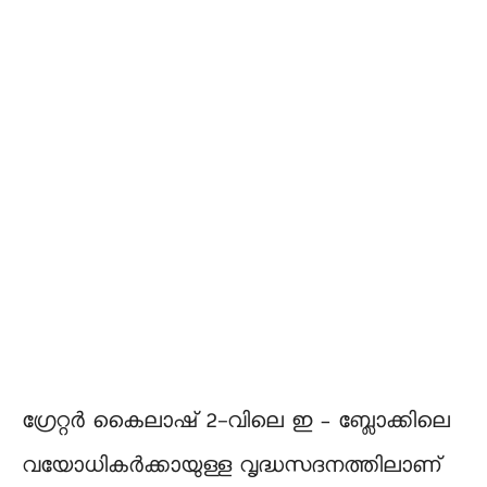
ഗ്രേറ്റർ കൈലാഷ് 2-വിലെ ഇ – ബ്ലോക്കിലെ
വയോധികർക്കായുള്ള വൃദ്ധസദനത്തിലാണ്