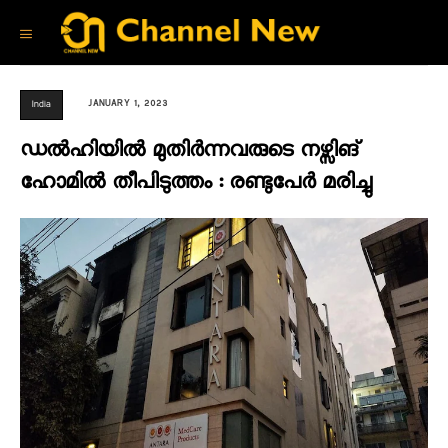
JANUARY 1, 2023
India
ഡൽഹിയിൽ മുതിർന്നവരുടെ നഴ്സിങ്
ഹോമിൽ തീപിടുത്തം : രണ്ടുപേർ മരിച്ചു