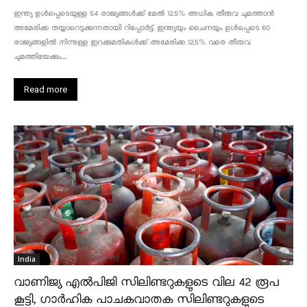
ഇന്ത്യ ഉൾപ്പെടെയുള്ള 54 രാജ്യങ്ങൾക്ക് മേൽ 12.5% അധിക തീരുവ ചുമത്താൻ
അമേരിക്ക തയ്യാറെടുക്കുന്നതായി റിപ്പോർട്ട്. ഇന്ത്യയും ചൈനയും ഉൾപ്പെടെ 60
രാജ്യങ്ങളിൽ നിന്നുള്ള ഇറക്കുമതികൾക്ക് അമേരിക്ക 12.5% ​​വരെ തീരുവ
ചുമത്തിയേക്കും....
Read more
India
വാണിജ്യ എൽപിജി സിലിണ്ടറുകളുടെ വില 42 രൂപ
കൂട്ടി, ഗാർഹിക പാചകവാതക സിലിണ്ടറുകളുടെ