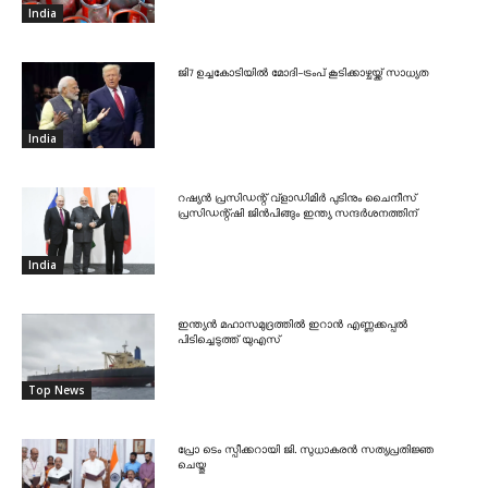
India
ജി7 ഉച്ചകോടിയിൽ മോദി-ട്രംപ് കൂടിക്കാഴ്ചയ്ക്ക് സാധ്യത
India
റഷ്യൻ പ്രസിഡന്റ് വ്‌ളാഡിമിർ പുടിനും ചൈനീസ്
പ്രസിഡന്റ്ഷി ജിൻപിങ്ങും ഇന്ത്യ സന്ദർശനത്തിന്
India
ഇന്ത്യൻ മഹാസമുദ്രത്തിൽ ഇറാൻ എണ്ണക്കപ്പൽ
പിടിച്ചെടുത്ത് യുഎസ്
Top News
പ്രോ ടെം സ്പീക്കറായി ജി. സുധാകരൻ സത്യപ്രതിജ്ഞ
ചെയ്തു