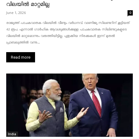
വിലയിൽ മാറ്റമില്ല
June 1, 2026
0
രാജ്യത്ത് പാചകവാതക വിലയിൽ വീണ്ടും വർധനവ്. വാണിജ്യ സിലണ്ടറിന് കൂട്ടിയത്
42 രൂപ. എന്നാൽ ഗാർഹിക ആവശ്യങ്ങൾക്കുള്ള പാചകവാതക സിലിണ്ടറുകളുടെ
വിലയിൽ മാറ്റമൊന്നും വരുത്തിയിട്ടില്ല. പുതുക്കിയ നിരക്കുകൾ ഇന്ന് മുതൽ
പ്രാബല്യത്തിൽ വന്നു....
Read more
India