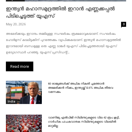
ഇന്ത്യൻ മഹാസമുദ്രത്തിൽ ഇറാൻ എണ്ണക്കപ്പൽ
പിടിച്ചെടുത്ത് യുഎസ്
May 20, 2026
0
അമേരിക്കയും ഇറാനും തമ്മിലുള്ള സംഘർഷം രൂക്ഷമാവുകയാണ്. സംഘർഷം
ഹോർമുസ് കടലിടുക്കിന് പുറത്തേക്കും വ്യാപിക്കുകയാണ്. ഇന്ത്യൻ മഹാസമുദ്രത്തിൽ
ഇറാനുമായി ബന്ധമുള്ള ഒരു എണ്ണ ടാങ്കർ യുഎസ് പിടിച്ചെടുത്തതായി യുഎസ്
ഉദ്യോഗസ്ഥർ പറഞ്ഞു. യുഎസ് പ്രസിഡന്റ്...
Read more
60 രാജ്യങ്ങൾക്ക് അധിക നികുതി ചുമത്താൻ
അമേരിക്കൻ നീക്കം, ഇന്ത്യയ്ക്ക് 12.5% അധിക തീരുവ
വന്നേക്കും
India
വാണിജ്യ എൽപിജി സിലിണ്ടറുകളുടെ വില 42 രൂപ കൂട്ടി,
ഗാർഹിക പാചകവാതക സിലിണ്ടറുകളുടെ വിലയിൽ
മാറ്റമില്ല