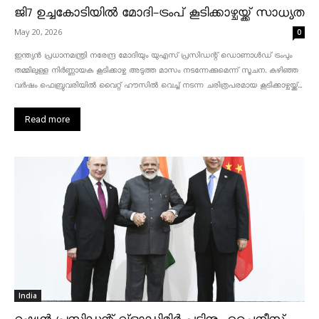
ജി7 ഉച്ചകോടിയിൽ മോദി-ട്രംപ് കൂടിക്കാഴ്ചയ്ക്ക് സാധ്യത
May 20, 2026
0
ഇന്ത്യൻ പ്രധാനമന്ത്രി നരേന്ദ്ര മോദിയും യുഎസ് പ്രസിഡന്റ് ഡൊണാൾഡ് ട്രംപും
തമ്മിലുള്ള നിർണ്ണായക കൂടിക്കാഴ്ച അടുത്ത മാസം നടന്നേക്കുമെന്ന് സൂചന. കഴിഞ്ഞ
വർഷം ഫെബ്രുവരിയിൽ വൈറ്റ് ഹൗസിൽ വെച്ച് നടന്ന ചരിത്രപരമായ കൂടിക്കാഴ്ചയ്ക്ക്...
Read more
India