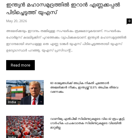
ഇന്ത്യൻ മഹാസമുദ്രത്തിൽ ഇറാൻ എണ്ണക്കപ്പൽ
പിടിച്ചെടുത്ത് യുഎസ്
May 20, 2026
0
അമേരിക്കയും ഇറാനും തമ്മിലുള്ള സംഘർഷം രൂക്ഷമാവുകയാണ്. സംഘർഷം
ഹോർമുസ് കടലിടുക്കിന് പുറത്തേക്കും വ്യാപിക്കുകയാണ്. ഇന്ത്യൻ മഹാസമുദ്രത്തിൽ
ഇറാനുമായി ബന്ധമുള്ള ഒരു എണ്ണ ടാങ്കർ യുഎസ് പിടിച്ചെടുത്തതായി യുഎസ്
ഉദ്യോഗസ്ഥർ പറഞ്ഞു. യുഎസ് പ്രസിഡന്റ്...
Read more
60 രാജ്യങ്ങൾക്ക് അധിക നികുതി ചുമത്താൻ
അമേരിക്കൻ നീക്കം, ഇന്ത്യയ്ക്ക് 12.5% അധിക തീരുവ
വന്നേക്കും
India
വാണിജ്യ എൽപിജി സിലിണ്ടറുകളുടെ വില 42 രൂപ കൂട്ടി,
ഗാർഹിക പാചകവാതക സിലിണ്ടറുകളുടെ വിലയിൽ
മാറ്റമില്ല
India