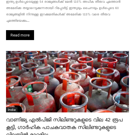
ഇന്ത്യ ഉൾപ്പെടെയുള്ള 54 രാജ്യങ്ങൾക്ക് മേൽ 12.5% അധിക തീരുവ ചുമത്താൻ
അമേരിക്ക തയ്യാറെടുക്കുന്നതായി റിപ്പോർട്ട്. ഇന്ത്യയും ചൈനയും ഉൾപ്പെടെ 60
രാജ്യങ്ങളിൽ നിന്നുള്ള ഇറക്കുമതികൾക്ക് അമേരിക്ക 12.5% ​​വരെ തീരുവ
ചുമത്തിയേക്കും....
Read more
India
വാണിജ്യ എൽപിജി സിലിണ്ടറുകളുടെ വില 42 രൂപ
കൂട്ടി, ഗാർഹിക പാചകവാതക സിലിണ്ടറുകളുടെ