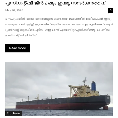
പ്രസിഡന്റ്ഷി ജിൻപിങ്ങും ഇന്ത്യ സന്ദർശനത്തിന്
May 20, 2026
0
സെപ്റ്റംബറിൽ ലോക നേതാക്കളുടെ ശക്തമായ യോഗത്തിന് വേദിയാകാൻ ഇന്ത്യ
ഒരുങ്ങുകയാണ്. ബ്രിക്സ് ഉച്ചകോടിക്ക് ആതിഥേയത്വം വഹിക്കുന്ന ഇന്ത്യയിലേക്ക് റഷ്യൻ
പ്രസിഡന്റ് വ്‌ളാഡിമിർ പുടിൻ എത്തുമെന്ന് ഏതാണ്ട് ഉറപ്പായിക്കഴിഞ്ഞു. ചൈനീസ്
പ്രസിഡന്റ് ഷി ജിൻപിങ്...
Read more
Top News