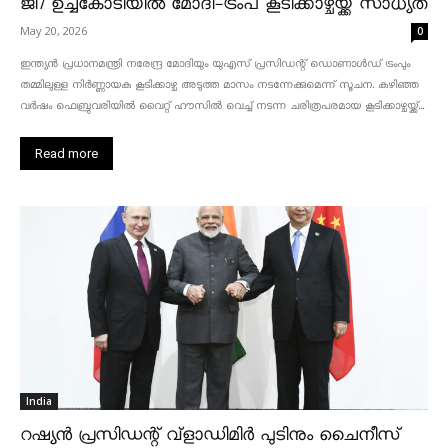
ജി7 ഉച്ചകോടിയിൽ മോദി-ട്രംപ് കൂടിക്കാഴ്ചയ്ക്ക് സാധ്യത
May 20, 2026
0
ഇന്ത്യൻ പ്രധാനമന്ത്രി നരേന്ദ്ര മോദിയും യുഎസ് പ്രസിഡന്റ് ഡൊണാൾഡ് ട്രംപും
തമ്മിലുള്ള നിർണ്ണായക കൂടിക്കാഴ്ച അടുത്ത മാസം നടന്നേക്കുമെന്ന് സൂചന. കഴിഞ്ഞ
വർഷം ഫെബ്രുവരിയിൽ വൈറ്റ് ഹൗസിൽ വെച്ച് നടന്ന ചരിത്രപരമായ കൂടിക്കാഴ്ചയ്ക്ക്...
Read more
India
റഷ്യൻ പ്രസിഡന്റ് വ്‌ളാഡിമിർ പുടിനും ചൈനീസ്