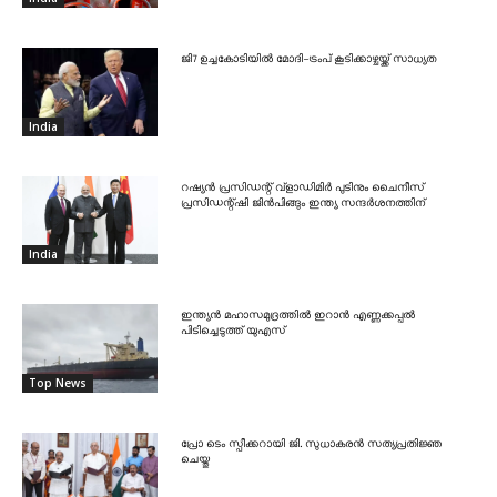
ജി7 ഉച്ചകോടിയിൽ മോദി-ട്രംപ് കൂടിക്കാഴ്ചയ്ക്ക് സാധ്യത
India
റഷ്യൻ പ്രസിഡന്റ് വ്‌ളാഡിമിർ പുടിനും ചൈനീസ്
പ്രസിഡന്റ്ഷി ജിൻപിങ്ങും ഇന്ത്യ സന്ദർശനത്തിന്
India
ഇന്ത്യൻ മഹാസമുദ്രത്തിൽ ഇറാൻ എണ്ണക്കപ്പൽ
പിടിച്ചെടുത്ത് യുഎസ്
Top News
പ്രോ ടെം സ്പീക്കറായി ജി. സുധാകരൻ സത്യപ്രതിജ്ഞ
ചെയ്തു