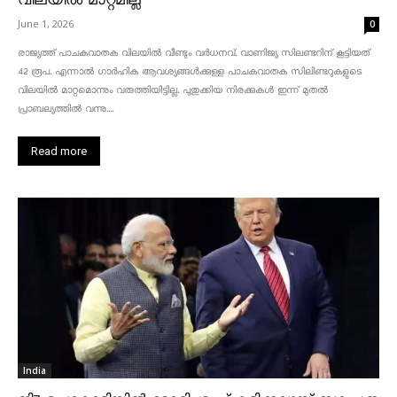
വിലയിൽ മാറ്റമില്ല
June 1, 2026
0
രാജ്യത്ത് പാചകവാതക വിലയിൽ വീണ്ടും വർധനവ്. വാണിജ്യ സിലണ്ടറിന് കൂട്ടിയത്
42 രൂപ. എന്നാൽ ഗാർഹിക ആവശ്യങ്ങൾക്കുള്ള പാചകവാതക സിലിണ്ടറുകളുടെ
വിലയിൽ മാറ്റമൊന്നും വരുത്തിയിട്ടില്ല. പുതുക്കിയ നിരക്കുകൾ ഇന്ന് മുതൽ
പ്രാബല്യത്തിൽ വന്നു....
Read more
India