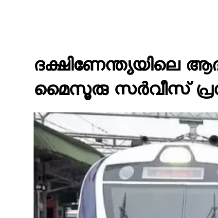
ദക്ഷിണേന്ത്യയിലെ ആദ
മൈസൂരു സർവീസ് പ്രധാന