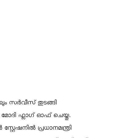
ലും സർവീസ് തുടങ്ങി
 മോദി ഫ്ലാഗ് ഓഫ് ചെയ്തു.
്റ്റേഷനിൽ പ്രധാനമന്ത്രി