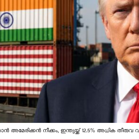
ൻ അമേരിക്കൻ നീക്കം, ഇന്ത്യയ്ക്ക് 12.5% അധിക തീരുവ വന