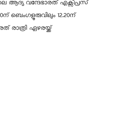
 ആദ്യ വന്ദേഭാരത് എക്സ്‍പ്രസ്
0ന് ബെംഗളൂരുവിലും 12.20ന്
് രാത്രി ഏഴരയ്ക്ക്