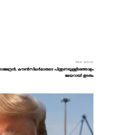
Next article
്യ രാജേന്ദ്രൻ, കൗൺസിലർമാരുടെ പിന്തുണയുള്ളിടത്തോളം
മേയറായി തുടരും