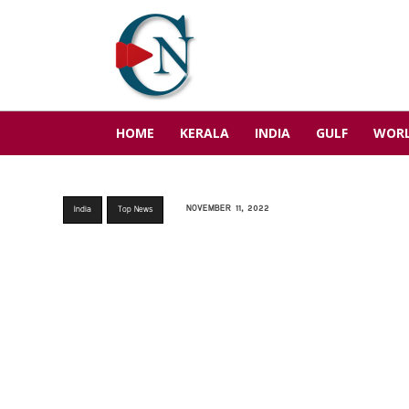
HOME
KERALA
INDIA
GULF
WOR
NOVEMBER 11, 2022
India
Top News