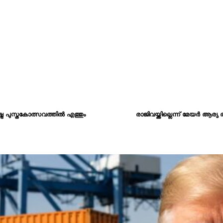
്ട്ര പുസ്തകോത്സവത്തിൽ എത്തും
രാജിവയ്ക്കില്ലെന്ന് മേയർ ആര