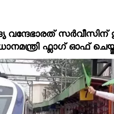
്യ വന്ദേഭാരത് സർവീസിന് 
മന്ത്രി ഫ്ലാഗ് ഓഫ് ചെയ്തു