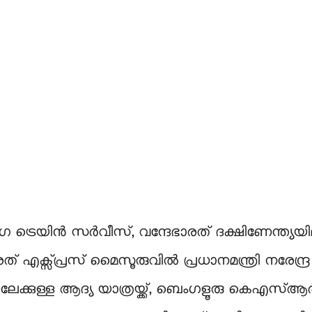
്രെയിൻ സര്‍വീസ്, വന്ദേഭാരത് ദക്ഷിണേന്ത്യയി
 എക്സ്‍പ്രസ് മൈസൂരുവിൽ പ്രധാനമന്ത്രി നരേന്ദ്ര
്കുള്ള ആദ്യ യാത്രയ്ക്ക്, ബെംഗളൂരു കെഎസ്ആർ സ