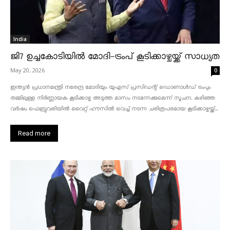
India
ജി7 ഉച്ചകോടിയിൽ മോദി-ട്രംപ് കൂടിക്കാഴ്ചയ്ക്ക് സാധ്യത
May 20, 2026
0
ഇന്ത്യൻ പ്രധാനമന്ത്രി നരേന്ദ്ര മോദിയും യുഎസ് പ്രസിഡന്റ് ഡൊണാൾഡ് ട്രംപും
തമ്മിലുള്ള നിർണ്ണായക കൂടിക്കാഴ്ച അടുത്ത മാസം നടന്നേക്കുമെന്ന് സൂചന. കഴിഞ്ഞ
വർഷം ഫെബ്രുവരിയിൽ വൈറ്റ് ഹൗസിൽ വെച്ച് നടന്ന ചരിത്രപരമായ കൂടിക്കാഴ്ചയ്ക്ക്...
Read more