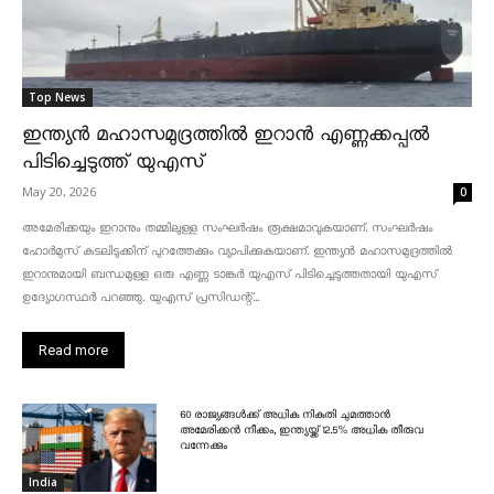
Top News
ഇന്ത്യൻ മഹാസമുദ്രത്തിൽ ഇറാൻ എണ്ണക്കപ്പൽ
പിടിച്ചെടുത്ത് യുഎസ്
May 20, 2026
0
അമേരിക്കയും ഇറാനും തമ്മിലുള്ള സംഘർഷം രൂക്ഷമാവുകയാണ്. സംഘർഷം
ഹോർമുസ് കടലിടുക്കിന് പുറത്തേക്കും വ്യാപിക്കുകയാണ്. ഇന്ത്യൻ മഹാസമുദ്രത്തിൽ
ഇറാനുമായി ബന്ധമുള്ള ഒരു എണ്ണ ടാങ്കർ യുഎസ് പിടിച്ചെടുത്തതായി യുഎസ്
ഉദ്യോഗസ്ഥർ പറഞ്ഞു. യുഎസ് പ്രസിഡന്റ്...
Read more
60 രാജ്യങ്ങൾക്ക് അധിക നികുതി ചുമത്താൻ
അമേരിക്കൻ നീക്കം, ഇന്ത്യയ്ക്ക് 12.5% അധിക തീരുവ
വന്നേക്കും
India