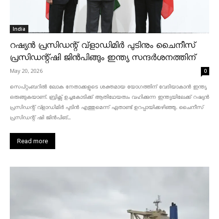
India
റഷ്യൻ പ്രസിഡന്റ് വ്‌ളാഡിമിർ പുടിനും ചൈനീസ്
പ്രസിഡന്റ്ഷി ജിൻപിങ്ങും ഇന്ത്യ സന്ദർശനത്തിന്
May 20, 2026
0
സെപ്റ്റംബറിൽ ലോക നേതാക്കളുടെ ശക്തമായ യോഗത്തിന് വേദിയാകാൻ ഇന്ത്യ
ഒരുങ്ങുകയാണ്. ബ്രിക്സ് ഉച്ചകോടിക്ക് ആതിഥേയത്വം വഹിക്കുന്ന ഇന്ത്യയിലേക്ക് റഷ്യൻ
പ്രസിഡന്റ് വ്‌ളാഡിമിർ പുടിൻ എത്തുമെന്ന് ഏതാണ്ട് ഉറപ്പായിക്കഴിഞ്ഞു. ചൈനീസ്
പ്രസിഡന്റ് ഷി ജിൻപിങ്...
Read more