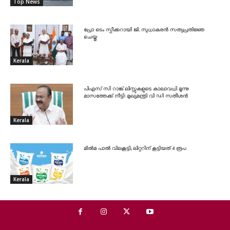
Top News
പ്രോ ടെം സ്പീക്കറായി ജി. സുധാകരൻ സത്യപ്രതിജ്ഞ
ചെയ്തു
Kerala
പിഎസ് സി റാങ്ക് ലിസ്റ്റുകളുടെ കാലാവധി മൂന്നു
മാസത്തേക്ക് നീട്ടി: മുഖ്യമന്ത്രി വി ഡി സതീശൻ
Kerala
മിൽമ പാൽ വിലകൂട്ടി; ലിറ്ററിന് കൂട്ടിയത് 4 രൂപ
Kerala