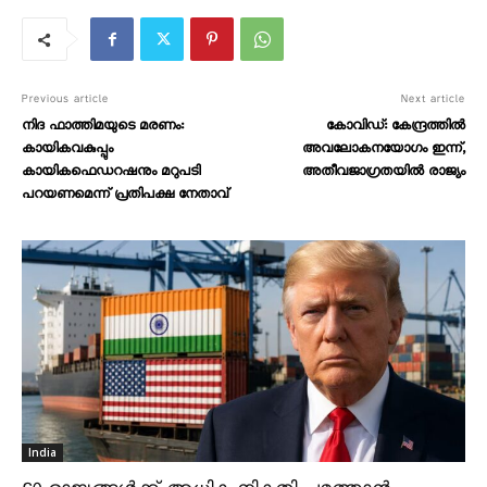
Previous article
Next article
നിദ ഫാത്തിമയുടെ മരണം:
കോവിഡ്: കേന്ദ്രത്തിൽ
കായികവകുപ്പും
അവലോകനയോഗം ഇന്ന്‌,
കായികഫെഡറഷനും മറുപടി
അതീവജാഗ്രതയിൽ രാജ്യം
പറയണമെന്ന് പ്രതിപക്ഷ നേതാവ്
India