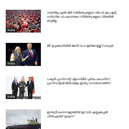
വാണിജ്യ എൽപിജി സിലിണ്ടറുകളുടെ വില 42 രൂപ കൂട്ടി,
ഗാർഹിക പാചകവാതക സിലിണ്ടറുകളുടെ വിലയിൽ
മാറ്റമില്ല
India
ജി7 ഉച്ചകോടിയിൽ മോദി-ട്രംപ് കൂടിക്കാഴ്ചയ്ക്ക് സാധ്യത
India
റഷ്യൻ പ്രസിഡന്റ് വ്‌ളാഡിമിർ പുടിനും ചൈനീസ്
പ്രസിഡന്റ്ഷി ജിൻപിങ്ങും ഇന്ത്യ സന്ദർശനത്തിന്
India
ഇന്ത്യൻ മഹാസമുദ്രത്തിൽ ഇറാൻ എണ്ണക്കപ്പൽ
പിടിച്ചെടുത്ത് യുഎസ്