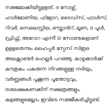
സജ്ജമാക്കിയിട്ടുളളത്. ദ സോഴ്സ്,
ഹാ‍ർമോണിയ, ഫ്ളോറ, ടൈഡ്സ്, ഫാള്‍സ്,
റിവർ, സെലെസ്റ്റിയ, ഔട്ട്ലാന്‍റ്, ലൂണ, ദ പൂള്‍,
ഡ്രിഫ്റ്റ്, അറോറ എന്നീ 12 സോണുകളാണ്
ഉളളതെന്നും ഹൈപ്പർ സ്പേസ് സിഇഒ
അലക്സാണ്ടർ ഹെല്ലർ പറഞ്ഞു. കാഴ്ചക്കാർക്ക്
കൗതുകം പകരുന്ന നിറങ്ങളുള്ള നദിയും,
വർണ്ണങ്ങൾ പൂക്കൂന്ന പൂന്തോട്ടവും,
ദശലക്ഷകണക്കിന് നക്ഷത്രങ്ങളും,
കുളങ്ങളുമെല്ലാം ഇവിടെ സജ്ജീകരിച്ചിട്ടുണ്ട്.