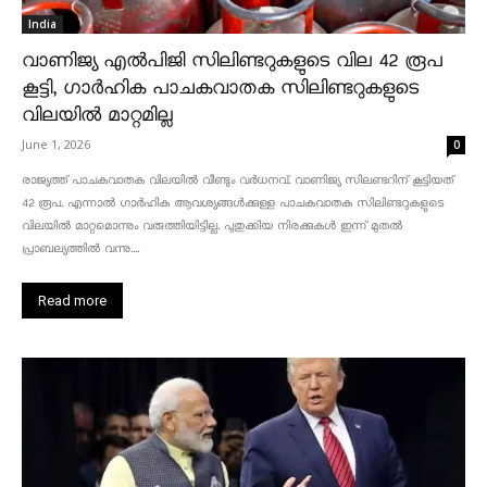
India
വാണിജ്യ എൽപിജി സിലിണ്ടറുകളുടെ വില 42 രൂപ
കൂട്ടി, ഗാർഹിക പാചകവാതക സിലിണ്ടറുകളുടെ
വിലയിൽ മാറ്റമില്ല
June 1, 2026
0
രാജ്യത്ത് പാചകവാതക വിലയിൽ വീണ്ടും വർധനവ്. വാണിജ്യ സിലണ്ടറിന് കൂട്ടിയത്
42 രൂപ. എന്നാൽ ഗാർഹിക ആവശ്യങ്ങൾക്കുള്ള പാചകവാതക സിലിണ്ടറുകളുടെ
വിലയിൽ മാറ്റമൊന്നും വരുത്തിയിട്ടില്ല. പുതുക്കിയ നിരക്കുകൾ ഇന്ന് മുതൽ
പ്രാബല്യത്തിൽ വന്നു....
Read more