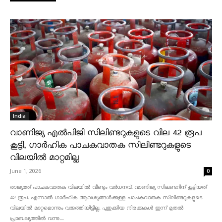
India
വാണിജ്യ എൽപിജി സിലിണ്ടറുകളുടെ വില 42 രൂപ
കൂട്ടി, ഗാർഹിക പാചകവാതക സിലിണ്ടറുകളുടെ
വിലയിൽ മാറ്റമില്ല
June 1, 2026
0
രാജ്യത്ത് പാചകവാതക വിലയിൽ വീണ്ടും വർധനവ്. വാണിജ്യ സിലണ്ടറിന് കൂട്ടിയത്
42 രൂപ. എന്നാൽ ഗാർഹിക ആവശ്യങ്ങൾക്കുള്ള പാചകവാതക സിലിണ്ടറുകളുടെ
വിലയിൽ മാറ്റമൊന്നും വരുത്തിയിട്ടില്ല. പുതുക്കിയ നിരക്കുകൾ ഇന്ന് മുതൽ
പ്രാബല്യത്തിൽ വന്നു....