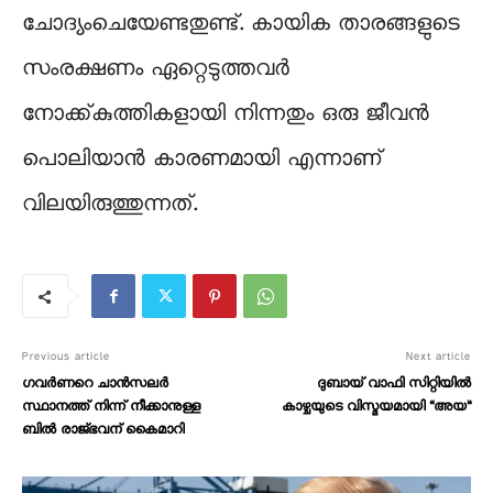
ചോദ്യംചെയേണ്ടതുണ്ട്. കായിക താരങ്ങളുടെ
സംരക്ഷണം ഏറ്റെടുത്തവർ
നോക്ക്കുത്തികളായി നിന്നതും ഒരു ജീവൻ
പൊലിയാൻ കാരണമായി എന്നാണ്
വിലയിരുത്തുന്നത്.
Previous article
Next article
ഗവര്‍ണറെ ചാന്‍സലര്‍
ദുബായ് വാഫി സിറ്റിയില്‍
സ്ഥാനത്ത് നിന്ന് നീക്കാനുള്ള
കാഴ്ചയുടെ വിസ്മയമായി “അയ”
ബില്‍ രാജ്ഭവന് കൈമാറി