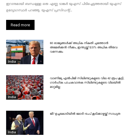
ഇറാനുമായി ബന്ധമുള്ള ഒരു എണ്ണ ടാങ്കർ യുഎസ് പിടിച്ചെടുത്തതായി യുഎസ്
ഉദ്യോഗസ്ഥർ പറഞ്ഞു. യുഎസ് പ്രസിഡന്റ്...
Read more
60 രാജ്യങ്ങൾക്ക് അധിക നികുതി ചുമത്താൻ
അമേരിക്കൻ നീക്കം, ഇന്ത്യയ്ക്ക് 12.5% അധിക തീരുവ
വന്നേക്കും
India
വാണിജ്യ എൽപിജി സിലിണ്ടറുകളുടെ വില 42 രൂപ കൂട്ടി,
ഗാർഹിക പാചകവാതക സിലിണ്ടറുകളുടെ വിലയിൽ
മാറ്റമില്ല
India
ജി7 ഉച്ചകോടിയിൽ മോദി-ട്രംപ് കൂടിക്കാഴ്ചയ്ക്ക് സാധ്യത
India