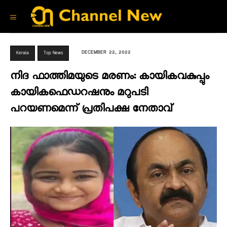
DECEMBER 22, 2022
Kerala
Top News
നിദ ഫാത്തിമയുടെ മരണം: കായികവകുപ്പും
കായികഫെഡറഷനും മറുപടി
പറയണമെന്ന് പ്രതിപക്ഷ നേതാവ്