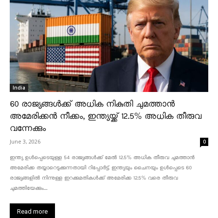
India
60 രാജ്യങ്ങൾക്ക് അധിക നികുതി ചുമത്താൻ
അമേരിക്കൻ നീക്കം, ഇന്ത്യയ്ക്ക് 12.5% അധിക തീരുവ
വന്നേക്കും
June 3, 2026
0
ഇന്ത്യ ഉൾപ്പെടെയുള്ള 54 രാജ്യങ്ങൾക്ക് മേൽ 12.5% അധിക തീരുവ ചുമത്താൻ
അമേരിക്ക തയ്യാറെടുക്കുന്നതായി റിപ്പോർട്ട്. ഇന്ത്യയും ചൈനയും ഉൾപ്പെടെ 60
രാജ്യങ്ങളിൽ നിന്നുള്ള ഇറക്കുമതികൾക്ക് അമേരിക്ക 12.5% ​​വരെ തീരുവ
ചുമത്തിയേക്കും....
Read more