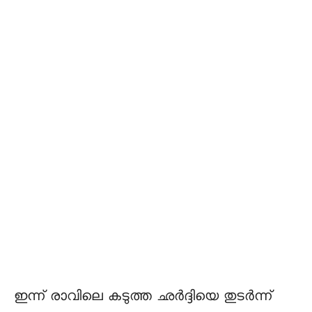
ഇന്ന് രാവിലെ കടുത്ത ഛർദ്ദിയെ തുടർന്ന്