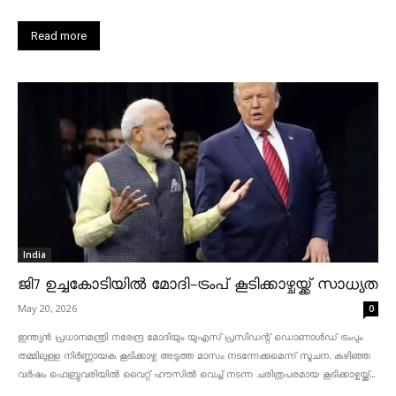
Read more
India
ജി7 ഉച്ചകോടിയിൽ മോദി-ട്രംപ് കൂടിക്കാഴ്ചയ്ക്ക് സാധ്യത
May 20, 2026
0
ഇന്ത്യൻ പ്രധാനമന്ത്രി നരേന്ദ്ര മോദിയും യുഎസ് പ്രസിഡന്റ് ഡൊണാൾഡ് ട്രംപും
തമ്മിലുള്ള നിർണ്ണായക കൂടിക്കാഴ്ച അടുത്ത മാസം നടന്നേക്കുമെന്ന് സൂചന. കഴിഞ്ഞ
വർഷം ഫെബ്രുവരിയിൽ വൈറ്റ് ഹൗസിൽ വെച്ച് നടന്ന ചരിത്രപരമായ കൂടിക്കാഴ്ചയ്ക്ക്...