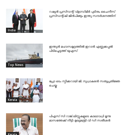
റഷ്യൻ പ്രസിഡന്റ് വ്‌ളാഡിമിർ പുടിനും ചൈനീസ്
പ്രസിഡന്റ്ഷി ജിൻപിങ്ങും ഇന്ത്യ സന്ദർശനത്തിന്
India
ഇന്ത്യൻ മഹാസമുദ്രത്തിൽ ഇറാൻ എണ്ണക്കപ്പൽ
പിടിച്ചെടുത്ത് യുഎസ്
Top News
പ്രോ ടെം സ്പീക്കറായി ജി. സുധാകരൻ സത്യപ്രതിജ്ഞ
ചെയ്തു
Kerala
പിഎസ് സി റാങ്ക് ലിസ്റ്റുകളുടെ കാലാവധി മൂന്നു
മാസത്തേക്ക് നീട്ടി: മുഖ്യമന്ത്രി വി ഡി സതീശൻ
Kerala