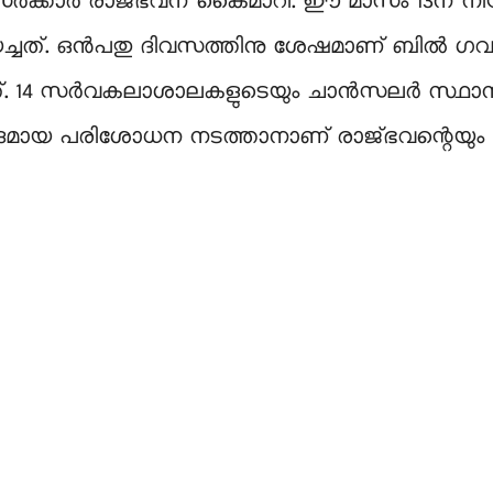
ര്‍ക്കാര്‍ രാജ്ഭവന് കൈമാറി. ഈ മാസം 13ന
്. ഒന്‍പതു ദിവസത്തിനു ശേഷമാണ് ബില്‍ ഗവര്‍
ന്നത്. 14 സർവകലാശാലകളുടെയും ചാൻസലർ സ്ഥാന
ിശദമായ പരിശോധന നടത്താനാണ് രാജ്ഭവന്റെയും നീ