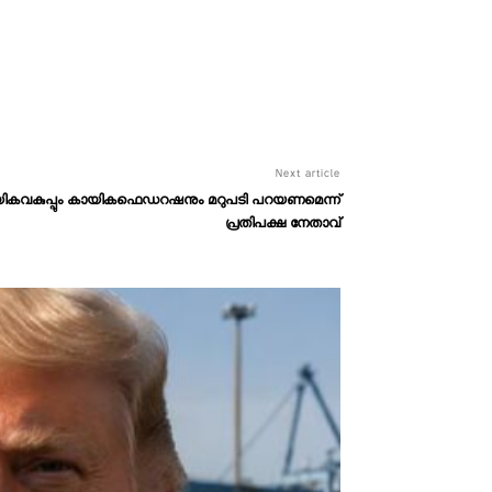
Next article
യികവകുപ്പും കായികഫെഡറഷനും മറുപടി പറയണമെന്ന്
പ്രതിപക്ഷ നേതാവ്