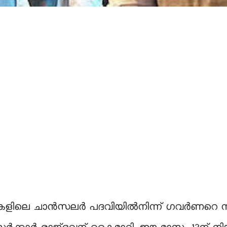
ലെ ചാന്‍സലര്‍ പദവിയില്‍നിന്ന് ഗവര്‍ണറെ നീ