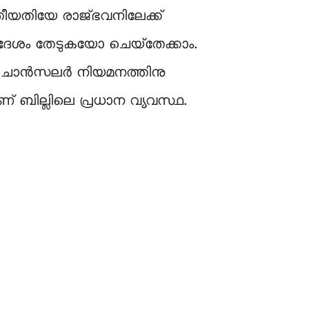
ം തീയതിയേ രാജ്ഭവനിലേക്ക്
ോപദേശം തേടുകയോ ചെയ്‌തേക്കാം.
ം. ചാന്‍സലര്‍ നിയമനത്തിനു
നാണ് ബില്ലിലെ പ്രധാന വ്യവസ്ഥ.