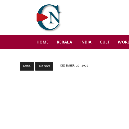
HOME
KERALA
INDIA
GULF
WOR
DECEMBER 22, 2022
Kerala
Top News