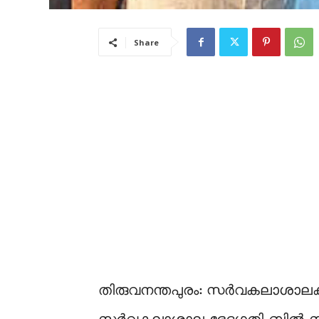
Share
തിരുവനന്തപുരം: സര്‍വകലാശാലകളി