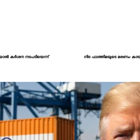
തിയാൽ കർശന നടപടിയെന്ന്
നിദ ഫാത്തിമയുടെ മരണം: കാ