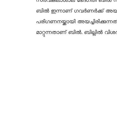
സര്‍വകലാശാല ഭേദഗതി ബില്‍ സ
ബിൽ ഇന്നാണ് ഗവർണർക്ക് അയച്ചത
പരിഗണനയ്ക്കായി അയച്ചിരിക്കു
മാറ്റുന്നതാണ് ബിൽ. ബില്ലിൽ വ