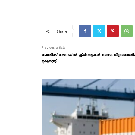
Share
Previous article
പോലീസ് സേനയിൽ ക്രിമിനലുകൾ വേണ്ട, വീഴ്ചവരുത്
മുഖ്യമന്ത്രി