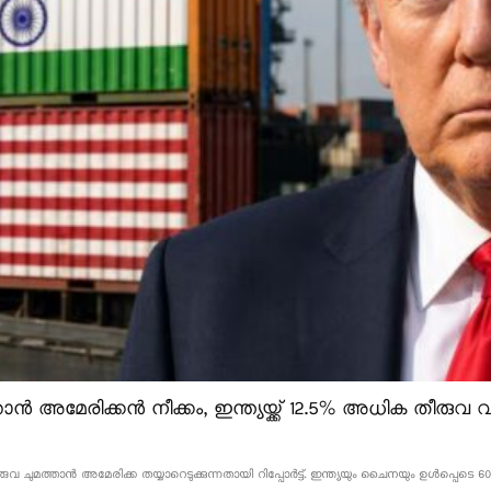
ൻ അമേരിക്കൻ നീക്കം, ഇന്ത്യയ്ക്ക് 12.5% അധിക തീരുവ വന
വ ചുമത്താൻ അമേരിക്ക തയ്യാറെടുക്കുന്നതായി റിപ്പോർട്ട്. ഇന്ത്യയും ചൈനയും ഉൾപ്പെടെ 60 ര