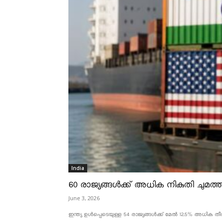
India
60 രാജ്യങ്ങൾക്ക് അധിക നികുതി ചുമത്താ
June 3, 2026
ഇന്ത്യ ഉൾപ്പെടെയുള്ള 54 രാജ്യങ്ങൾക്ക് മേൽ 12.5% അധിക തീരു