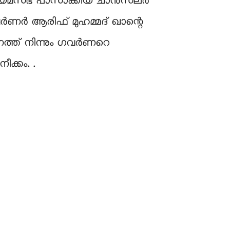
് നിയമസഭ പാസാക്കിയ ചാൻസലർ
ണര്‍ ആരിഫ് മുഹമ്മദ് ഖാന്റെ
ത്ത് നിന്നും ഗവർണറെ
ക്കം. .