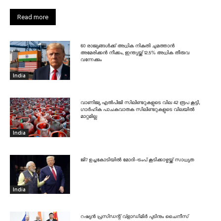
Read more
60 രാജ്യങ്ങൾക്ക് അധിക നികുതി ചുമത്താൻ
അമേരിക്കൻ നീക്കം, ഇന്ത്യയ്ക്ക് 12.5% അധിക തീരുവ
വന്നേക്കും
India
വാണിജ്യ എൽപിജി സിലിണ്ടറുകളുടെ വില 42 രൂപ കൂട്ടി,
ഗാർഹിക പാചകവാതക സിലിണ്ടറുകളുടെ വിലയിൽ
മാറ്റമില്ല
India
ജി7 ഉച്ചകോടിയിൽ മോദി-ട്രംപ് കൂടിക്കാഴ്ചയ്ക്ക് സാധ്യത
India
റഷ്യൻ പ്രസിഡന്റ് വ്‌ളാഡിമിർ പുടിനും ചൈനീസ്