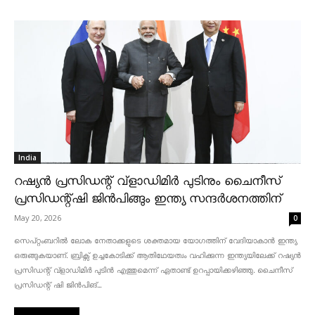
India
റഷ്യൻ പ്രസിഡന്റ് വ്‌ളാഡിമിർ പുടിനും ചൈനീസ്
പ്രസിഡന്റ്ഷി ജിൻപിങ്ങും ഇന്ത്യ സന്ദർശനത്തിന്
May 20, 2026
0
സെപ്റ്റംബറിൽ ലോക നേതാക്കളുടെ ശക്തമായ യോഗത്തിന് വേദിയാകാൻ ഇന്ത്യ
ഒരുങ്ങുകയാണ്. ബ്രിക്സ് ഉച്ചകോടിക്ക് ആതിഥേയത്വം വഹിക്കുന്ന ഇന്ത്യയിലേക്ക് റഷ്യൻ
പ്രസിഡന്റ് വ്‌ളാഡിമിർ പുടിൻ എത്തുമെന്ന് ഏതാണ്ട് ഉറപ്പായിക്കഴിഞ്ഞു. ചൈനീസ്
പ്രസിഡന്റ് ഷി ജിൻപിങ്...