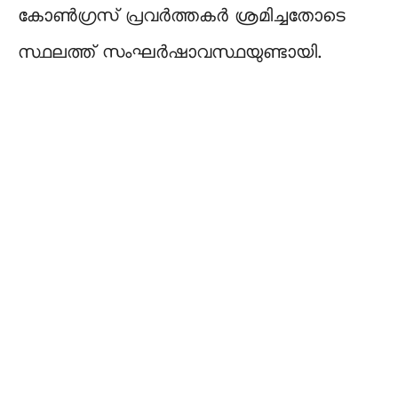
കോൺഗ്രസ് പ്രവർത്തകർ ശ്രമിച്ചതോടെ
സ്ഥലത്ത് സംഘർഷാവസ്ഥയുണ്ടായി.