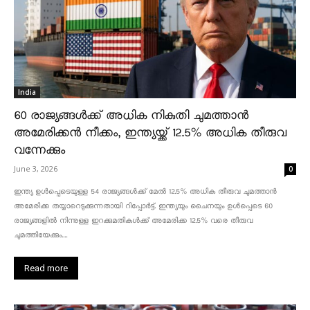
India
60 രാജ്യങ്ങൾക്ക് അധിക നികുതി ചുമത്താൻ
അമേരിക്കൻ നീക്കം, ഇന്ത്യയ്ക്ക് 12.5% അധിക തീരുവ
വന്നേക്കും
June 3, 2026
0
ഇന്ത്യ ഉൾപ്പെടെയുള്ള 54 രാജ്യങ്ങൾക്ക് മേൽ 12.5% അധിക തീരുവ ചുമത്താൻ
അമേരിക്ക തയ്യാറെടുക്കുന്നതായി റിപ്പോർട്ട്. ഇന്ത്യയും ചൈനയും ഉൾപ്പെടെ 60
രാജ്യങ്ങളിൽ നിന്നുള്ള ഇറക്കുമതികൾക്ക് അമേരിക്ക 12.5% ​​വരെ തീരുവ
ചുമത്തിയേക്കും....
Read more