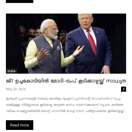
India
ജി7 ഉച്ചകോടിയിൽ മോദി-ട്രംപ് കൂടിക്കാഴ്ചയ്ക്ക് സാധ്യത
May 20, 2026
0
ഇന്ത്യൻ പ്രധാനമന്ത്രി നരേന്ദ്ര മോദിയും യുഎസ് പ്രസിഡന്റ് ഡൊണാൾഡ് ട്രംപും
തമ്മിലുള്ള നിർണ്ണായക കൂടിക്കാഴ്ച അടുത്ത മാസം നടന്നേക്കുമെന്ന് സൂചന. കഴിഞ്ഞ
വർഷം ഫെബ്രുവരിയിൽ വൈറ്റ് ഹൗസിൽ വെച്ച് നടന്ന ചരിത്രപരമായ കൂടിക്കാഴ്ചയ്ക്ക്...
Read more