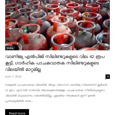
India
വാണിജ്യ എൽപിജി സിലിണ്ടറുകളുടെ വില 42 രൂപ
കൂട്ടി, ഗാർഹിക പാചകവാതക സിലിണ്ടറുകളുടെ
വിലയിൽ മാറ്റമില്ല
June 1, 2026
0
രാജ്യത്ത് പാചകവാതക വിലയിൽ വീണ്ടും വർധനവ്. വാണിജ്യ സിലണ്ടറിന് കൂട്ടിയത്
42 രൂപ. എന്നാൽ ഗാർഹിക ആവശ്യങ്ങൾക്കുള്ള പാചകവാതക സിലിണ്ടറുകളുടെ
വിലയിൽ മാറ്റമൊന്നും വരുത്തിയിട്ടില്ല. പുതുക്കിയ നിരക്കുകൾ ഇന്ന് മുതൽ
പ്രാബല്യത്തിൽ വന്നു....
Read more