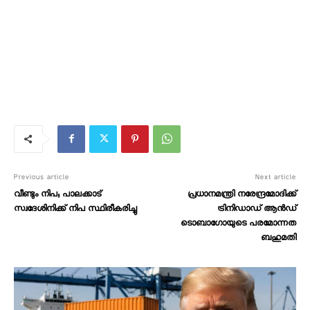
Previous article
Next article
വീണ്ടും നിപ; പാലക്കാട്
പ്രധാനമന്ത്രി നരേന്ദ്രമോദിക്ക്
സ്വദേശിനിക്ക് നിപ സ്ഥിരീകരിച്ചു
ട്രിനിഡാഡ് ആൻഡ്
ടൊബാഗോയുടെ പരമോന്നത
ബഹുമതി