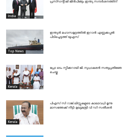
പ്രസിഡന്റ്ഷി ജിൻപിങ്ങും ഇന്ത്യ സന്ദർശനത്തിന്
India
ഇന്ത്യൻ മഹാസമുദ്രത്തിൽ ഇറാൻ എണ്ണക്കപ്പൽ
പിടിച്ചെടുത്ത് യുഎസ്
Top News
പ്രോ ടെം സ്പീക്കറായി ജി. സുധാകരൻ സത്യപ്രതിജ്ഞ
ചെയ്തു
Kerala
പിഎസ് സി റാങ്ക് ലിസ്റ്റുകളുടെ കാലാവധി മൂന്നു
മാസത്തേക്ക് നീട്ടി: മുഖ്യമന്ത്രി വി ഡി സതീശൻ
Kerala