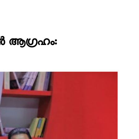
്‍ ആഗ്രഹം: