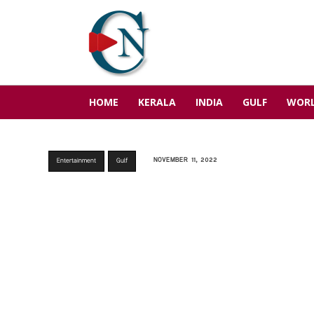
HOME
KERALA
INDIA
GULF
WOR
NOVEMBER 11, 2022
Entertainment
Gulf