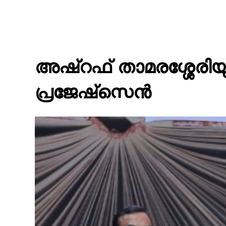
അഷ്‌റഫ് താമരശ്ശേരിയ
പ്രജേഷ്‌സെന്‍