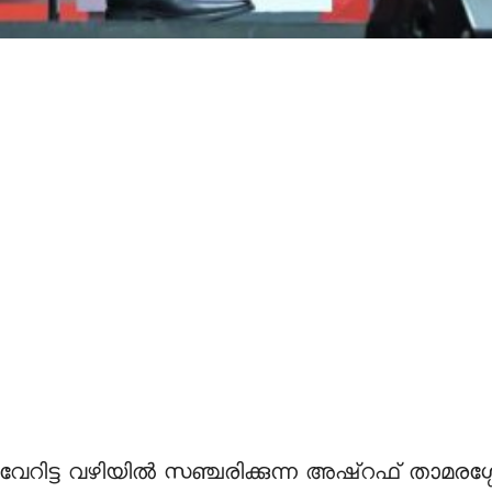
േറിട്ട വഴിയില്‍ സഞ്ചരിക്കുന്ന അഷ്‌റഫ് താമരശ്