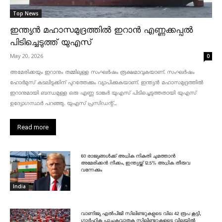
Top News
ഇന്ത്യൻ മഹാസമുദ്രത്തിൽ ഇറാൻ എണ്ണക്കപ്പൽ
പിടിച്ചെടുത്ത് യുഎസ്
May 20, 2026
0
അമേരിക്കയും ഇറാനും തമ്മിലുള്ള സംഘർഷം രൂക്ഷമാവുകയാണ്. സംഘർഷം
ഹോർമുസ് കടലിടുക്കിന് പുറത്തേക്കും വ്യാപിക്കുകയാണ്. ഇന്ത്യൻ മഹാസമുദ്രത്തിൽ
ഇറാനുമായി ബന്ധമുള്ള ഒരു എണ്ണ ടാങ്കർ യുഎസ് പിടിച്ചെടുത്തതായി യുഎസ്
ഉദ്യോഗസ്ഥർ പറഞ്ഞു. യുഎസ് പ്രസിഡന്റ്...
Read more
60 രാജ്യങ്ങൾക്ക് അധിക നികുതി ചുമത്താൻ
അമേരിക്കൻ നീക്കം, ഇന്ത്യയ്ക്ക് 12.5% അധിക തീരുവ
വന്നേക്കും
India
വാണിജ്യ എൽപിജി സിലിണ്ടറുകളുടെ വില 42 രൂപ കൂട്ടി,
ഗാർഹിക പാചകവാതക സിലിണ്ടറുകളുടെ വിലയിൽ