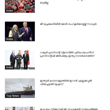
മാറ്റമില്ല
India
ജി7 ഉച്ചകോടിയിൽ മോദി-ട്രംപ് കൂടിക്കാഴ്ചയ്ക്ക് സാധ്യത
India
റഷ്യൻ പ്രസിഡന്റ് വ്‌ളാഡിമിർ പുടിനും ചൈനീസ്
പ്രസിഡന്റ്ഷി ജിൻപിങ്ങും ഇന്ത്യ സന്ദർശനത്തിന്
India
ഇന്ത്യൻ മഹാസമുദ്രത്തിൽ ഇറാൻ എണ്ണക്കപ്പൽ
പിടിച്ചെടുത്ത് യുഎസ്
Top News
പ്രോ ടെം സ്പീക്കറായി ജി. സുധാകരൻ സത്യപ്രതിജ്ഞ