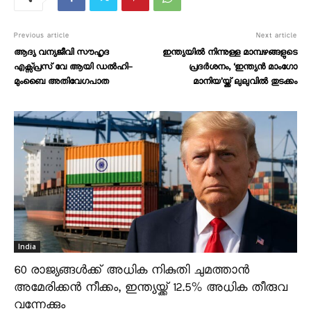
Previous article
Next article
ആദ്യ വന്യജീവി സൗഹൃദ
ഇന്ത്യയിൽ നിന്നുള്ള മാമ്പഴങ്ങളുടെ
എക്സ്പ്രസ് വേ ആയി ഡൽഹി-
പ്രദർശനം, ‘ഇന്ത്യൻ മാംഗോ
മുംബൈ അതിവേഗപാത
മാനിയ’യ്ക്ക് ലുലുവിൽ തുടക്കം
India
60 രാജ്യങ്ങൾക്ക് അധിക നികുതി ചുമത്താൻ
അമേരിക്കൻ നീക്കം, ഇന്ത്യയ്ക്ക് 12.5% അധിക തീരുവ
വന്നേക്കും