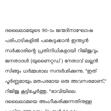
ദലൈലാമയുടെ 90-ാം ജന്മദിനാഘോഷ
പരിപാടികളിൽ പങ്കെടുക്കാൻ ഇന്ത്യൻ
സർക്കാരിന്റെ പ്രതിനിധികളായി റിജിജുവും
ജനതാദൾ (യുണൈറ്റഡ്) നേതാവ് ലല്ലൻ
സിങ്ങും ധർമ്മശാല സന്ദർശിക്കുന്നു. “ഇത്
പൂർണ്ണമായും മതപരമായ ഒരു അവസരമാണ്,”
റിജിജു കൂട്ടിച്ചേർത്തു. “ഭാവിയിലെ
ദലൈലാമയെ അംഗീകരിക്കുന്നതിനുള്ള