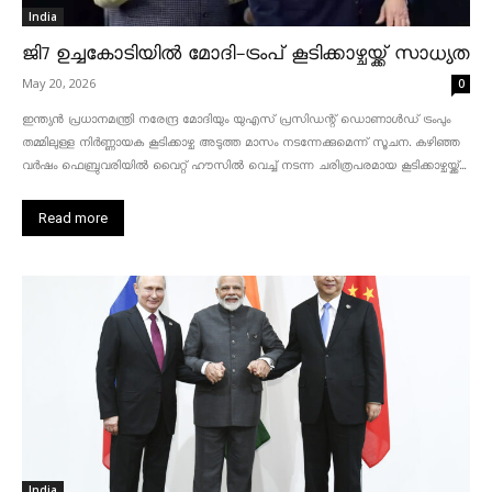
India
ജി7 ഉച്ചകോടിയിൽ മോദി-ട്രംപ് കൂടിക്കാഴ്ചയ്ക്ക് സാധ്യത
May 20, 2026
0
ഇന്ത്യൻ പ്രധാനമന്ത്രി നരേന്ദ്ര മോദിയും യുഎസ് പ്രസിഡന്റ് ഡൊണാൾഡ് ട്രംപും
തമ്മിലുള്ള നിർണ്ണായക കൂടിക്കാഴ്ച അടുത്ത മാസം നടന്നേക്കുമെന്ന് സൂചന. കഴിഞ്ഞ
വർഷം ഫെബ്രുവരിയിൽ വൈറ്റ് ഹൗസിൽ വെച്ച് നടന്ന ചരിത്രപരമായ കൂടിക്കാഴ്ചയ്ക്ക്...
Read more
India