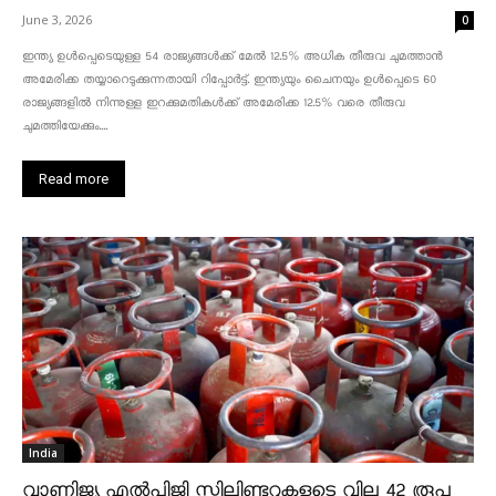
June 3, 2026
0
ഇന്ത്യ ഉൾപ്പെടെയുള്ള 54 രാജ്യങ്ങൾക്ക് മേൽ 12.5% അധിക തീരുവ ചുമത്താൻ
അമേരിക്ക തയ്യാറെടുക്കുന്നതായി റിപ്പോർട്ട്. ഇന്ത്യയും ചൈനയും ഉൾപ്പെടെ 60
രാജ്യങ്ങളിൽ നിന്നുള്ള ഇറക്കുമതികൾക്ക് അമേരിക്ക 12.5% ​​വരെ തീരുവ
ചുമത്തിയേക്കും....
Read more
India
വാണിജ്യ എൽപിജി സിലിണ്ടറുകളുടെ വില 42 രൂപ