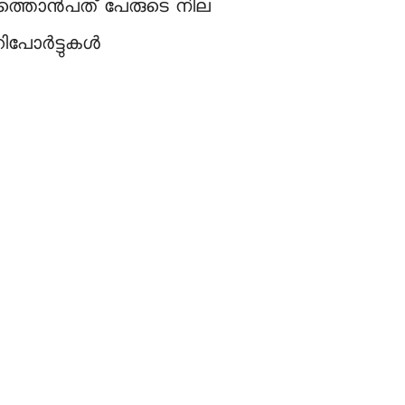
ു. പത്തൊൻപത് പേരുടെ നില
ിപോർട്ടുകൾ