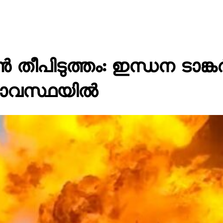
തീപിടുത്തം: ഇന്ധന ടാങ്കർ പ
തരാവസ്ഥയിൽ