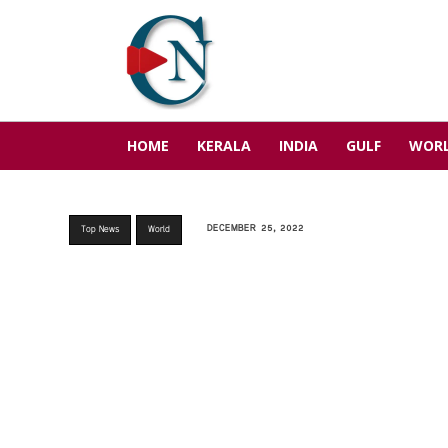
HOME
KERALA
INDIA
GULF
WOR
DECEMBER 25, 2022
Top News
World