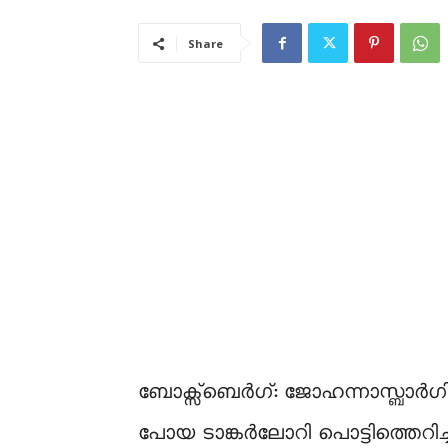
Share
ബോക്സ്ബെർഗ്: ജോഹന്നാസ്ബാർഗി
പോയ ടാങ്കർലോറി പൊട്ടിത്തെറിച്ച്