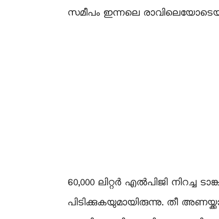
സമീപം ഇന്നലെ രാവിലെയോടെയ
60,000 ലിറ്റർ എൽപിജി നിറച്ച ടാങ്
പിടിക്കുകയുമായിരുന്നു. തീ അണയ്