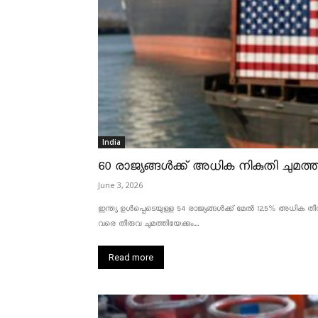
India
60 രാജ്യങ്ങൾക്ക് അധിക നികുതി ചുമത്താ
June 3, 2026
ഇന്ത്യ ഉൾപ്പെടെയുള്ള 54 രാജ്യങ്ങൾക്ക് മേൽ 12.5% അധിക തീരു
വരെ തീരുവ ചുമത്തിയേക്കും....
Read more