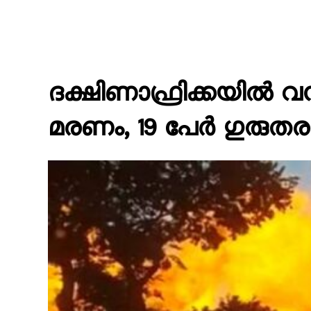
ദക്ഷിണാഫ്രിക്കയിൽ വൻ 
മരണം, 19 പേർ ഗുരു