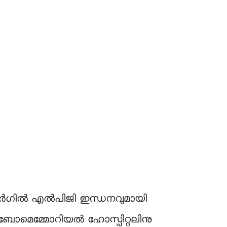
്‌ബർഗിൽ എൽപിജി ഇന്ധനവുമായി
. ടാംബോമെമ്മോറിയൽ ഹോസ്പിറ്റലിനു