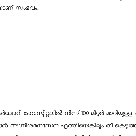
ാണ് സംഭവം.
കർലോറി ഹോസ്പിറ്റലിൽ നിന്ന് 100 മീറ്റർ മാറിയുള്
ക്കാൻ അഗ്നിശമനസേന എത്തിയെങ്കിലും തീ കെടുത്താ