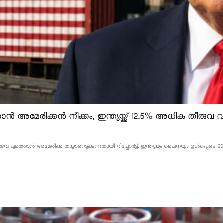
ൻ അമേരിക്കൻ നീക്കം, ഇന്ത്യയ്ക്ക് 12.5% അധിക തീരുവ വന
വ ചുമത്താൻ അമേരിക്ക തയ്യാറെടുക്കുന്നതായി റിപ്പോർട്ട്. ഇന്ത്യയും ചൈനയും ഉൾപ്പെടെ 60 ര