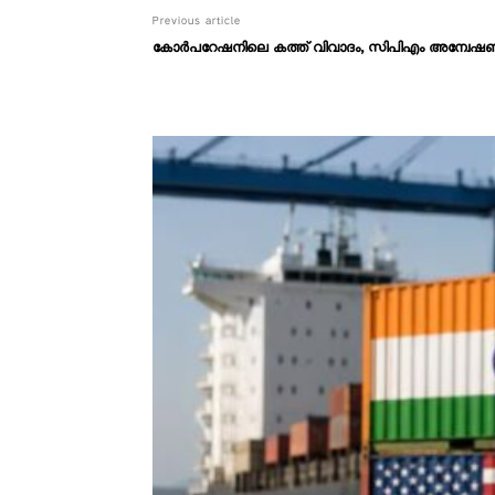
Previous article
കോർപറേഷനിലെ കത്ത് വിവാദം, സിപിഎം അന്വേഷണക