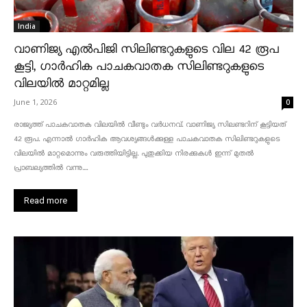
India
വാണിജ്യ എൽപിജി സിലിണ്ടറുകളുടെ വില 42 രൂപ
കൂട്ടി, ഗാർഹിക പാചകവാതക സിലിണ്ടറുകളുടെ
വിലയിൽ മാറ്റമില്ല
June 1, 2026
0
രാജ്യത്ത് പാചകവാതക വിലയിൽ വീണ്ടും വർധനവ്. വാണിജ്യ സിലണ്ടറിന് കൂട്ടിയത്
42 രൂപ. എന്നാൽ ഗാർഹിക ആവശ്യങ്ങൾക്കുള്ള പാചകവാതക സിലിണ്ടറുകളുടെ
വിലയിൽ മാറ്റമൊന്നും വരുത്തിയിട്ടില്ല. പുതുക്കിയ നിരക്കുകൾ ഇന്ന് മുതൽ
പ്രാബല്യത്തിൽ വന്നു....
Read more