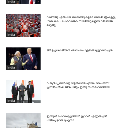
India
വാണിജ്യ എൽപിജി സിലിണ്ടറുകളുടെ വില 42 രൂപ കൂട്ടി,
ഗാർഹിക പാചകവാതക സിലിണ്ടറുകളുടെ വിലയിൽ
മാറ്റമില്ല
India
ജി7 ഉച്ചകോടിയിൽ മോദി-ട്രംപ് കൂടിക്കാഴ്ചയ്ക്ക് സാധ്യത
India
റഷ്യൻ പ്രസിഡന്റ് വ്‌ളാഡിമിർ പുടിനും ചൈനീസ്
പ്രസിഡന്റ്ഷി ജിൻപിങ്ങും ഇന്ത്യ സന്ദർശനത്തിന്
India
ഇന്ത്യൻ മഹാസമുദ്രത്തിൽ ഇറാൻ എണ്ണക്കപ്പൽ
പിടിച്ചെടുത്ത് യുഎസ്