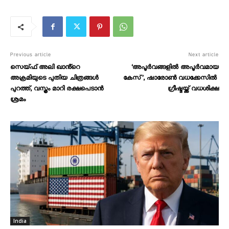
Previous article
Next article
സെയ്ഫ് അലി ഖാൻ്റെ
‘അപൂർവങ്ങളിൽ അപൂർവമായ
അക്രമിയുടെ പുതിയ ചിത്രങ്ങൾ
കേസ്’, ഷാരോൺ വധക്കേസിൽ ​
പുറത്ത്, വസ്ത്രം മാറി രക്ഷപെടാൻ
ഗ്രീഷ്മയ്ക്ക് വധശിക്ഷ
ശ്രമം
India