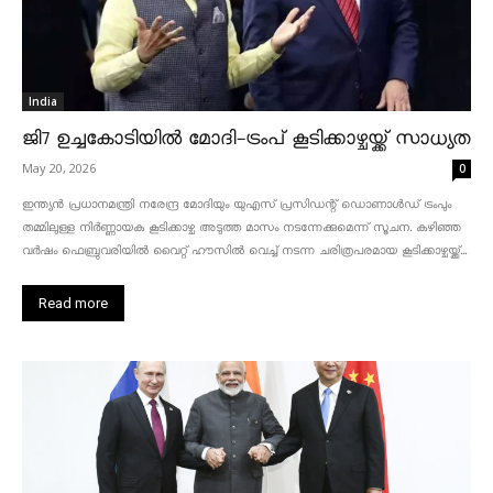
India
ജി7 ഉച്ചകോടിയിൽ മോദി-ട്രംപ് കൂടിക്കാഴ്ചയ്ക്ക് സാധ്യത
May 20, 2026
0
ഇന്ത്യൻ പ്രധാനമന്ത്രി നരേന്ദ്ര മോദിയും യുഎസ് പ്രസിഡന്റ് ഡൊണാൾഡ് ട്രംപും
തമ്മിലുള്ള നിർണ്ണായക കൂടിക്കാഴ്ച അടുത്ത മാസം നടന്നേക്കുമെന്ന് സൂചന. കഴിഞ്ഞ
വർഷം ഫെബ്രുവരിയിൽ വൈറ്റ് ഹൗസിൽ വെച്ച് നടന്ന ചരിത്രപരമായ കൂടിക്കാഴ്ചയ്ക്ക്...
Read more