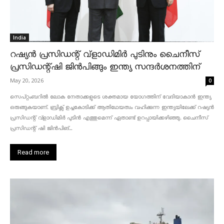
India
റഷ്യൻ പ്രസിഡന്റ് വ്‌ളാഡിമിർ പുടിനും ചൈനീസ്
പ്രസിഡന്റ്ഷി ജിൻപിങ്ങും ഇന്ത്യ സന്ദർശനത്തിന്
May 20, 2026
0
സെപ്റ്റംബറിൽ ലോക നേതാക്കളുടെ ശക്തമായ യോഗത്തിന് വേദിയാകാൻ ഇന്ത്യ
ഒരുങ്ങുകയാണ്. ബ്രിക്സ് ഉച്ചകോടിക്ക് ആതിഥേയത്വം വഹിക്കുന്ന ഇന്ത്യയിലേക്ക് റഷ്യൻ
പ്രസിഡന്റ് വ്‌ളാഡിമിർ പുടിൻ എത്തുമെന്ന് ഏതാണ്ട് ഉറപ്പായിക്കഴിഞ്ഞു. ചൈനീസ്
പ്രസിഡന്റ് ഷി ജിൻപിങ്...
Read more