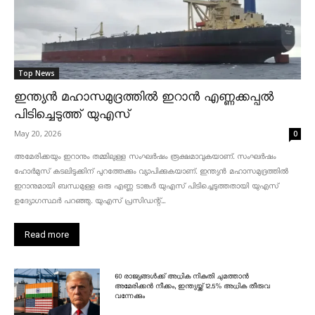
Top News
ഇന്ത്യൻ മഹാസമുദ്രത്തിൽ ഇറാൻ എണ്ണക്കപ്പൽ
പിടിച്ചെടുത്ത് യുഎസ്
May 20, 2026
0
അമേരിക്കയും ഇറാനും തമ്മിലുള്ള സംഘർഷം രൂക്ഷമാവുകയാണ്. സംഘർഷം
ഹോർമുസ് കടലിടുക്കിന് പുറത്തേക്കും വ്യാപിക്കുകയാണ്. ഇന്ത്യൻ മഹാസമുദ്രത്തിൽ
ഇറാനുമായി ബന്ധമുള്ള ഒരു എണ്ണ ടാങ്കർ യുഎസ് പിടിച്ചെടുത്തതായി യുഎസ്
ഉദ്യോഗസ്ഥർ പറഞ്ഞു. യുഎസ് പ്രസിഡന്റ്...
Read more
60 രാജ്യങ്ങൾക്ക് അധിക നികുതി ചുമത്താൻ
അമേരിക്കൻ നീക്കം, ഇന്ത്യയ്ക്ക് 12.5% അധിക തീരുവ
വന്നേക്കും