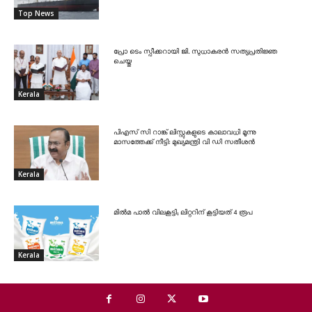
Top News
പ്രോ ടെം സ്പീക്കറായി ജി. സുധാകരൻ സത്യപ്രതിജ്ഞ
ചെയ്തു
Kerala
പിഎസ് സി റാങ്ക് ലിസ്റ്റുകളുടെ കാലാവധി മൂന്നു
മാസത്തേക്ക് നീട്ടി: മുഖ്യമന്ത്രി വി ഡി സതീശൻ
Kerala
മിൽമ പാൽ വിലകൂട്ടി; ലിറ്ററിന് കൂട്ടിയത് 4 രൂപ
Kerala