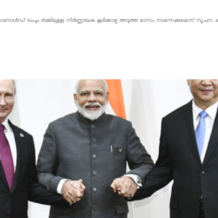
 ഡൊണാൾഡ് ട്രംപും തമ്മിലുള്ള നിർണ്ണായക കൂടിക്കാഴ്ച അടുത്ത മാസം നടന്നേക്കുമെന്ന് സ