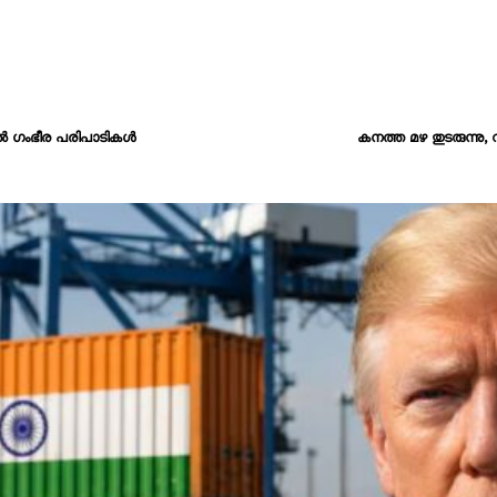
ൽ ഗംഭീര പരിപാടികൾ
കനത്ത മഴ തുടരുന്നു,