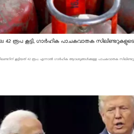
 42 രൂപ കൂട്ടി, ഗാർഹിക പാചകവാതക സിലിണ്ടറുകളുടെ വ
്ടറിന് കൂട്ടിയത് 42 രൂപ. എന്നാൽ ഗാർഹിക ആവശ്യങ്ങൾക്കുള്ള പാചകവാതക സിലിണ്ടറുകളുടെ