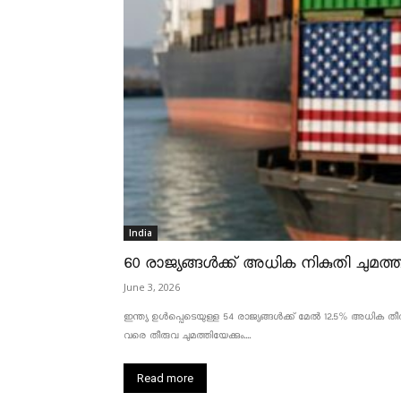
India
60 രാജ്യങ്ങൾക്ക് അധിക നികുതി ചുമത്താ
June 3, 2026
ഇന്ത്യ ഉൾപ്പെടെയുള്ള 54 രാജ്യങ്ങൾക്ക് മേൽ 12.5% അധിക തീരു
വരെ തീരുവ ചുമത്തിയേക്കും....
Read more