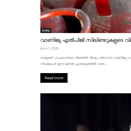
India
വാണിജ്യ എൽപിജി സിലിണ്ടറുകളുടെ വില
June 1, 2026
രാജ്യത്ത് പാചകവാതക വിലയിൽ വീണ്ടും വർധനവ്. വാണിജ്യ സിലണ
നിരക്കുകൾ ഇന്ന് മുതൽ പ്രാബല്യത്തിൽ വന്നു....
Read more