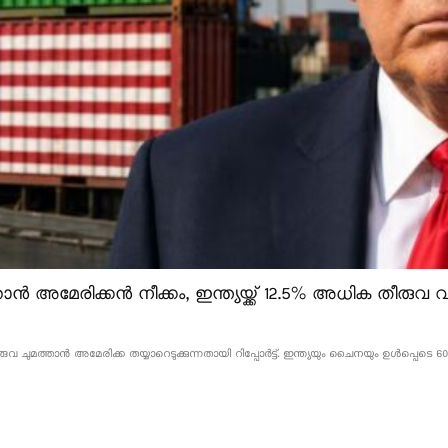
ൻ അമേരിക്കൻ നീക്കം, ഇന്ത്യയ്ക്ക് 12.5% അധിക തീരുവ വന
വ ചുമത്താൻ അമേരിക്ക തയ്യാറെടുക്കുന്നതായി റിപ്പോർട്ട്. ഇന്ത്യയും ചൈനയും ഉൾപ്പെടെ 60 ര