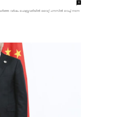
0
ൂചന. കഴിഞ്ഞ വർഷം ഫെബ്രുവരിയിൽ വൈറ്റ് ഹൗസിൽ വെച്ച് നടന്ന