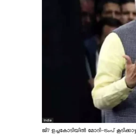
India
ജി7 ഉച്ചകോടിയിൽ മോദി-ട്രംപ് കൂടിക്കാഴ്ച