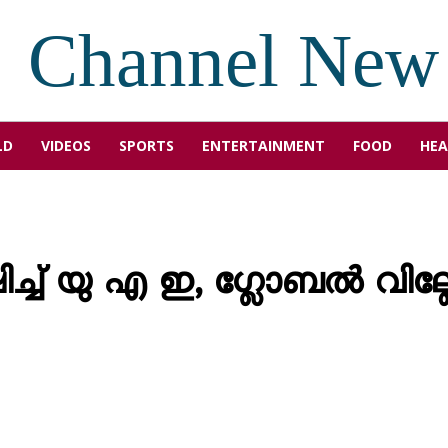
Channel New
LD
VIDEOS
SPORTS
ENTERTAINMENT
FOOD
HEA
് യു എ ഇ, ഗ്ലോബൽ വില്ല