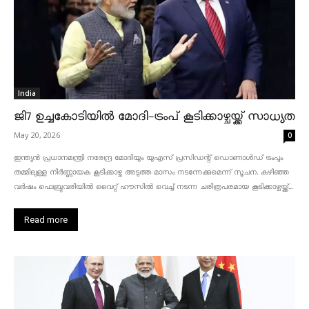
India
ജി7 ഉച്ചകോടിയിൽ മോദി-ട്രംപ് കൂടിക്കാഴ്ചയ്ക്ക് സാധ്യത
May 20, 2026
0
ഇന്ത്യൻ പ്രധാനമന്ത്രി നരേന്ദ്ര മോദിയും യുഎസ് പ്രസിഡന്റ് ഡൊണാൾഡ് ട്രംപും
തമ്മിലുള്ള നിർണ്ണായക കൂടിക്കാഴ്ച അടുത്ത മാസം നടന്നേക്കുമെന്ന് സൂചന. കഴിഞ്ഞ
വർഷം ഫെബ്രുവരിയിൽ വൈറ്റ് ഹൗസിൽ വെച്ച് നടന്ന ചരിത്രപരമായ കൂടിക്കാഴ്ചയ്ക്ക്...
Read more