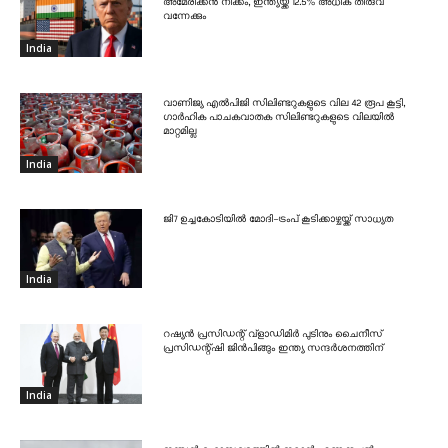
അമേരിക്കൻ നീക്കം, ഇന്ത്യയ്ക്ക് 12.5% അധിക തീരുവ
വന്നേക്കും
India
വാണിജ്യ എൽപിജി സിലിണ്ടറുകളുടെ വില 42 രൂപ കൂട്ടി,
ഗാർഹിക പാചകവാതക സിലിണ്ടറുകളുടെ വിലയിൽ
മാറ്റമില്ല
India
ജി7 ഉച്ചകോടിയിൽ മോദി-ട്രംപ് കൂടിക്കാഴ്ചയ്ക്ക് സാധ്യത
India
റഷ്യൻ പ്രസിഡന്റ് വ്‌ളാഡിമിർ പുടിനും ചൈനീസ്
പ്രസിഡന്റ്ഷി ജിൻപിങ്ങും ഇന്ത്യ സന്ദർശനത്തിന്
India