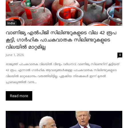
India
വാണിജ്യ എൽപിജി സിലിണ്ടറുകളുടെ വില 42 രൂപ
കൂട്ടി, ഗാർഹിക പാചകവാതക സിലിണ്ടറുകളുടെ
വിലയിൽ മാറ്റമില്ല
June 1, 2026
0
രാജ്യത്ത് പാചകവാതക വിലയിൽ വീണ്ടും വർധനവ്. വാണിജ്യ സിലണ്ടറിന് കൂട്ടിയത്
42 രൂപ. എന്നാൽ ഗാർഹിക ആവശ്യങ്ങൾക്കുള്ള പാചകവാതക സിലിണ്ടറുകളുടെ
വിലയിൽ മാറ്റമൊന്നും വരുത്തിയിട്ടില്ല. പുതുക്കിയ നിരക്കുകൾ ഇന്ന് മുതൽ
പ്രാബല്യത്തിൽ വന്നു....
Read more