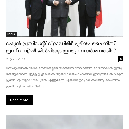
India
റഷ്യൻ പ്രസിഡന്റ് വ്‌ളാഡിമിർ പുടിനും ചൈനീസ്
പ്രസിഡന്റ്ഷി ജിൻപിങ്ങും ഇന്ത്യ സന്ദർശനത്തിന്
May 20, 2026
0
സെപ്റ്റംബറിൽ ലോക നേതാക്കളുടെ ശക്തമായ യോഗത്തിന് വേദിയാകാൻ ഇന്ത്യ
ഒരുങ്ങുകയാണ്. ബ്രിക്സ് ഉച്ചകോടിക്ക് ആതിഥേയത്വം വഹിക്കുന്ന ഇന്ത്യയിലേക്ക് റഷ്യൻ
പ്രസിഡന്റ് വ്‌ളാഡിമിർ പുടിൻ എത്തുമെന്ന് ഏതാണ്ട് ഉറപ്പായിക്കഴിഞ്ഞു. ചൈനീസ്
പ്രസിഡന്റ് ഷി ജിൻപിങ്...
Read more