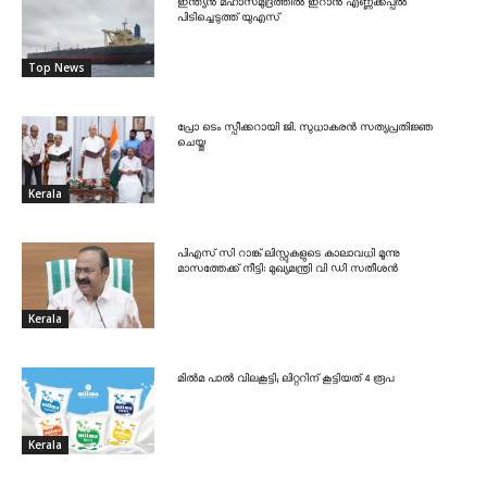
ഇന്ത്യൻ മഹാസമുദ്രത്തിൽ ഇറാൻ എണ്ണക്കപ്പൽ
പിടിച്ചെടുത്ത് യുഎസ്
Top News
പ്രോ ടെം സ്പീക്കറായി ജി. സുധാകരൻ സത്യപ്രതിജ്ഞ
ചെയ്തു
Kerala
പിഎസ് സി റാങ്ക് ലിസ്റ്റുകളുടെ കാലാവധി മൂന്നു
മാസത്തേക്ക് നീട്ടി: മുഖ്യമന്ത്രി വി ഡി സതീശൻ
Kerala
മിൽമ പാൽ വിലകൂട്ടി; ലിറ്ററിന് കൂട്ടിയത് 4 രൂപ
Kerala