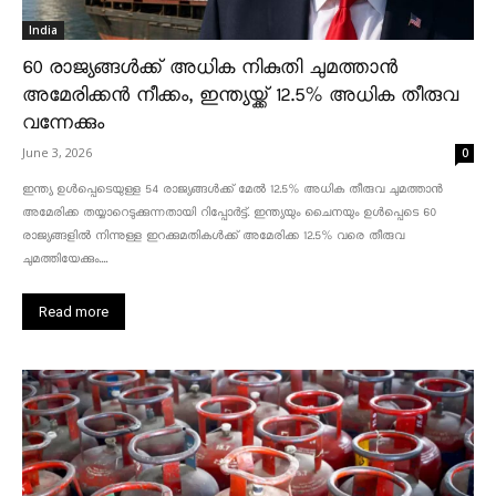
India
60 രാജ്യങ്ങൾക്ക് അധിക നികുതി ചുമത്താൻ
അമേരിക്കൻ നീക്കം, ഇന്ത്യയ്ക്ക് 12.5% അധിക തീരുവ
വന്നേക്കും
June 3, 2026
0
ഇന്ത്യ ഉൾപ്പെടെയുള്ള 54 രാജ്യങ്ങൾക്ക് മേൽ 12.5% അധിക തീരുവ ചുമത്താൻ
അമേരിക്ക തയ്യാറെടുക്കുന്നതായി റിപ്പോർട്ട്. ഇന്ത്യയും ചൈനയും ഉൾപ്പെടെ 60
രാജ്യങ്ങളിൽ നിന്നുള്ള ഇറക്കുമതികൾക്ക് അമേരിക്ക 12.5% ​​വരെ തീരുവ
ചുമത്തിയേക്കും....
Read more