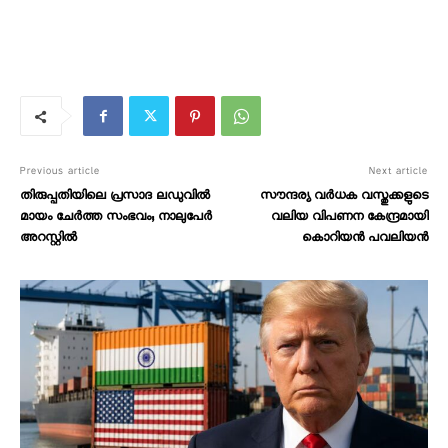
Previous article
Next article
തിരുപ്പതിയിലെ പ്രസാദ ലഡുവിൽ
സൗന്ദര്യ വർധക വസ്തുക്കളുടെ
മായം ചേർത്ത സംഭവം; നാലുപേർ
വലിയ വിപണന കേന്ദ്രമായി
അറസ്റ്റിൽ
കൊറിയൻ പവലിയൻ