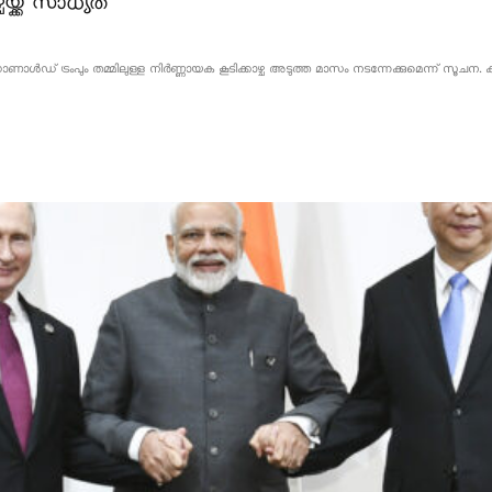
യ്ക്ക് സാധ്യത
 ഡൊണാൾഡ് ട്രംപും തമ്മിലുള്ള നിർണ്ണായക കൂടിക്കാഴ്ച അടുത്ത മാസം നടന്നേക്കുമെന്ന് സ