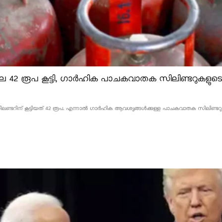
 42 രൂപ കൂട്ടി, ഗാർഹിക പാചകവാതക സിലിണ്ടറുകളുടെ വ
്ടറിന് കൂട്ടിയത് 42 രൂപ. എന്നാൽ ഗാർഹിക ആവശ്യങ്ങൾക്കുള്ള പാചകവാതക സിലിണ്ടറുകളുടെ