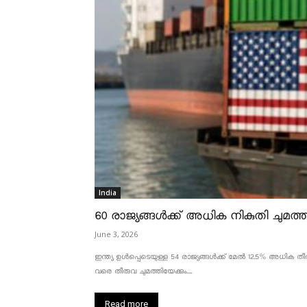
India
60 രാജ്യങ്ങൾക്ക് അധിക നികുതി ചുമത്താ
June 3, 2026
ഇന്ത്യ ഉൾപ്പെടെയുള്ള 54 രാജ്യങ്ങൾക്ക് മേൽ 12.5% അധിക തീരു
വരെ തീരുവ ചുമത്തിയേക്കും....
Read more