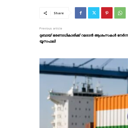
Share
Previous article
ദുബായ് ഭരണാധികാരിക്ക് റമദാൻ ആശംസകൾ നേർന്ന് ല
യൂസഫലി