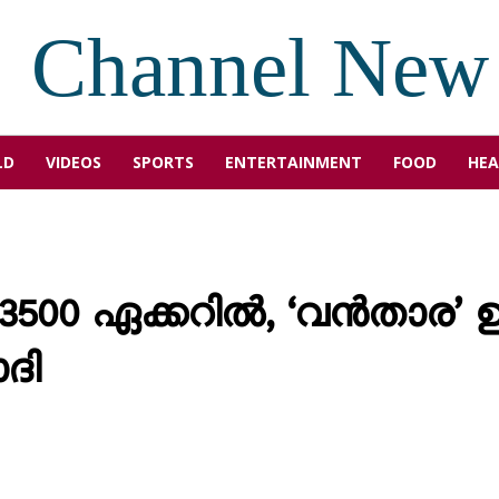
Channel New
LD
VIDEOS
SPORTS
ENTERTAINMENT
FOOD
HEA
 3500 ഏക്കറിൽ, ‘വൻതാര’ ഉ
ോദി