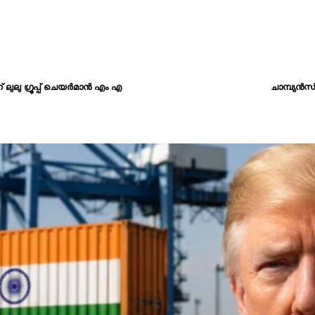
ുലു ഗ്രൂപ്പ് ചെയർമാൻ എം എ
ചാമ്പ്യൻസ