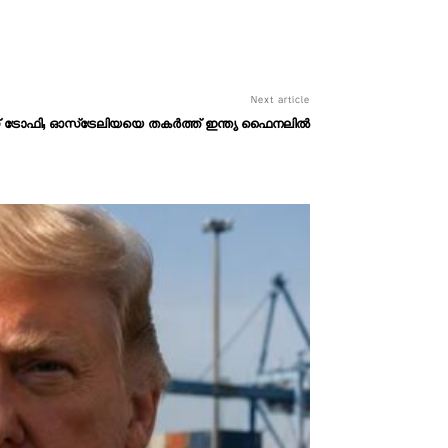
Next article
് ട്രോഫി; ഓസ്‌ട്രേലിയയെ തകർത്ത് ഇന്ത്യ ഫൈനലിൽ