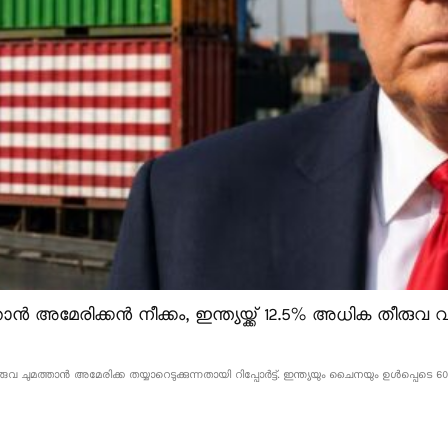
ൻ അമേരിക്കൻ നീക്കം, ഇന്ത്യയ്ക്ക് 12.5% അധിക തീരുവ വന
വ ചുമത്താൻ അമേരിക്ക തയ്യാറെടുക്കുന്നതായി റിപ്പോർട്ട്. ഇന്ത്യയും ചൈനയും ഉൾപ്പെടെ 60 ര