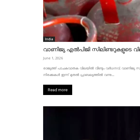
India
വാണിജ്യ എൽപിജി സിലിണ്ടറുകളുടെ വില
June 1, 2026
രാജ്യത്ത് പാചകവാതക വിലയിൽ വീണ്ടും വർധനവ്. വാണിജ്യ സിലണ
നിരക്കുകൾ ഇന്ന് മുതൽ പ്രാബല്യത്തിൽ വന്നു....
Read more