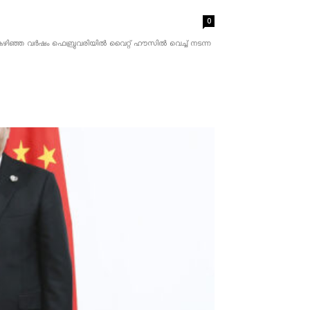
0
ൂചന. കഴിഞ്ഞ വർഷം ഫെബ്രുവരിയിൽ വൈറ്റ് ഹൗസിൽ വെച്ച് നടന്ന