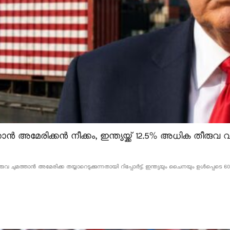
ൻ അമേരിക്കൻ നീക്കം, ഇന്ത്യയ്ക്ക് 12.5% അധിക തീരുവ വന
വ ചുമത്താൻ അമേരിക്ക തയ്യാറെടുക്കുന്നതായി റിപ്പോർട്ട്. ഇന്ത്യയും ചൈനയും ഉൾപ്പെടെ 60 ര