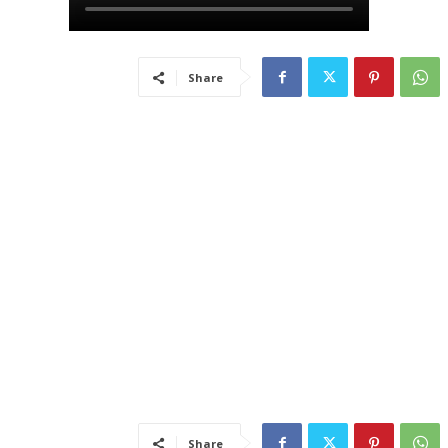
Share
Share