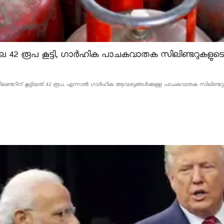
 42 രൂപ കൂട്ടി, ഗാർഹിക പാചകവാതക സിലിണ്ടറുകളുടെ വ
്ടറിന് കൂട്ടിയത് 42 രൂപ. എന്നാൽ ഗാർഹിക ആവശ്യങ്ങൾക്കുള്ള പാചകവാതക സിലിണ്ടറുകളുടെ