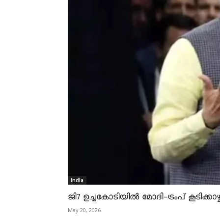
India
ജി7 ഉച്ചകോടിയിൽ മോദി-ട്രംപ് കൂടിക്കാഴ്ച
May 20, 2026