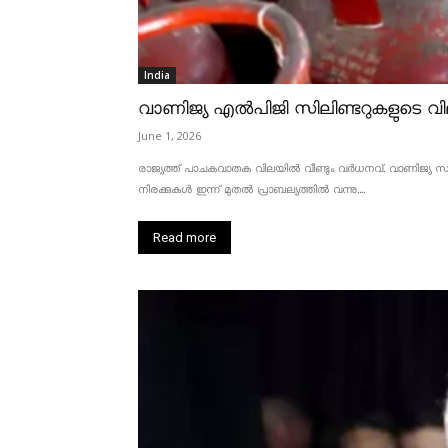
India
വാണിജ്യ എൽപിജി സിലിണ്ടറുകളുടെ വില
June 1, 2026
രാജ്യത്ത് പാചകവാതക വിലയിൽ വീണ്ടും വർധനവ്. വാണിജ്യ സിലണ
നിരക്കുകൾ ഇന്ന് മുതൽ പ്രാബല്യത്തിൽ വന്നു....
Read more