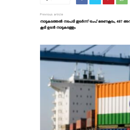
Previous article
നാടുകടത്തൽ നടപടി തുടർന്ന് ട്രംപ് ഭരണകൂടം, 487 അന
കൂടി ഉടൻ നാടുകടത്തും