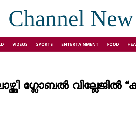
Channel New
LD
VIDEOS
SPORTS
ENTERTAINMENT
FOOD
HEA
്ത്തി ഗ്ലോബൽ വില്ലേജിൽ “ക