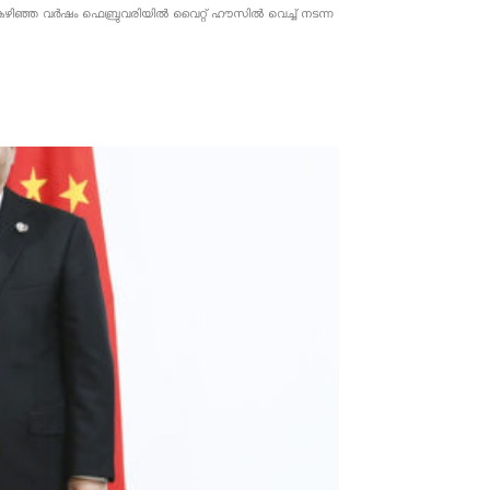
ൂചന. കഴിഞ്ഞ വർഷം ഫെബ്രുവരിയിൽ വൈറ്റ് ഹൗസിൽ വെച്ച് നടന്ന