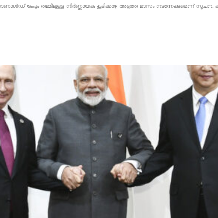
 ഡൊണാൾഡ് ട്രംപും തമ്മിലുള്ള നിർണ്ണായക കൂടിക്കാഴ്ച അടുത്ത മാസം നടന്നേക്കുമെന്ന് സ