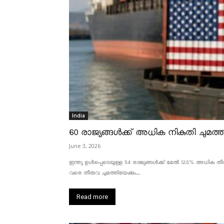
India
60 രാജ്യങ്ങൾക്ക് അധിക നികുതി ചുമത്താ
June 3, 2026
ഇന്ത്യ ഉൾപ്പെടെയുള്ള 54 രാജ്യങ്ങൾക്ക് മേൽ 12.5% അധിക തീരു
വരെ തീരുവ ചുമത്തിയേക്കും....
Read more