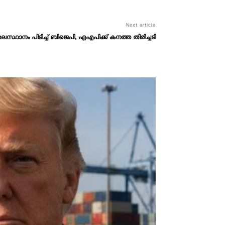
Next article
ലസ്ഥാനം പിടിച്ച് ബിജെപി, എഎപിക്ക് കനത്ത തിരിച്ചടി