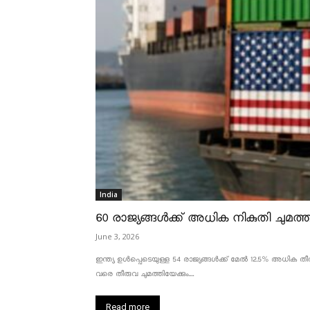
India
60 രാജ്യങ്ങൾക്ക് അധിക നികുതി ചുമത്താ
June 3, 2026
ഇന്ത്യ ഉൾപ്പെടെയുള്ള 54 രാജ്യങ്ങൾക്ക് മേൽ 12.5% അധിക തീരു
വരെ തീരുവ ചുമത്തിയേക്കും....
Read more