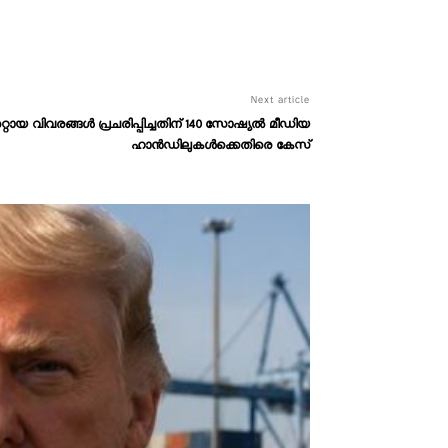
Next article
റ്റായ വിവരങ്ങൾ പ്രചരിപ്പിച്ചതിന് 140 സോഷ്യൽ മീഡിയ
ഹാൻഡിലുകൾക്കെതിരെ കേസ്