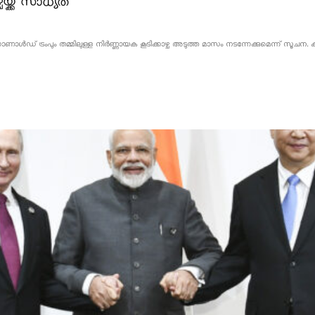
യ്ക്ക് സാധ്യത
 ഡൊണാൾഡ് ട്രംപും തമ്മിലുള്ള നിർണ്ണായക കൂടിക്കാഴ്ച അടുത്ത മാസം നടന്നേക്കുമെന്ന് സ