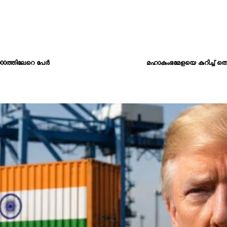
000ത്തിലേറെ പേർ
മഹാകുംഭമേളയെ കുറിച്ച് തെ