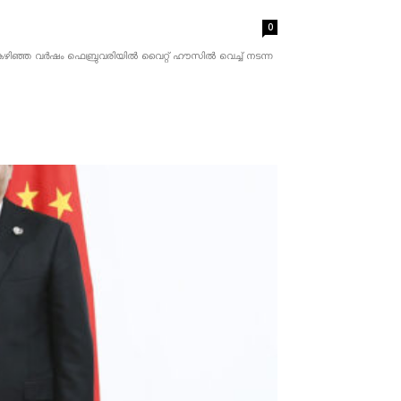
0
ൂചന. കഴിഞ്ഞ വർഷം ഫെബ്രുവരിയിൽ വൈറ്റ് ഹൗസിൽ വെച്ച് നടന്ന