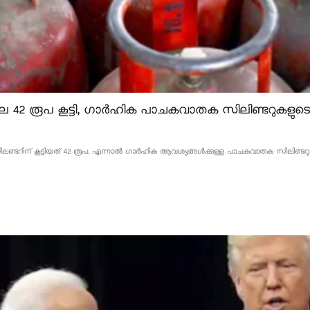
 42 രൂപ കൂട്ടി, ഗാർഹിക പാചകവാതക സിലിണ്ടറുകളുടെ വ
്ടറിന് കൂട്ടിയത് 42 രൂപ. എന്നാൽ ഗാർഹിക ആവശ്യങ്ങൾക്കുള്ള പാചകവാതക സിലിണ്ടറുകളുടെ