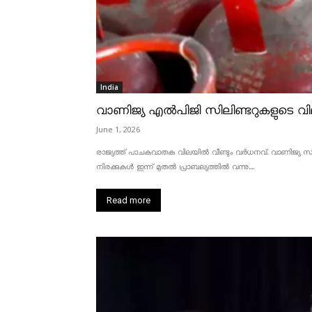
India
വാണിജ്യ എൽപിജി സിലിണ്ടറുകളുടെ വില
June 1, 2026
രാജ്യത്ത് പാചകവാതക വിലയിൽ വീണ്ടും വർധനവ്. വാണിജ്യ സിലണ
നിരക്കുകൾ ഇന്ന് മുതൽ പ്രാബല്യത്തിൽ വന്നു....
Read more