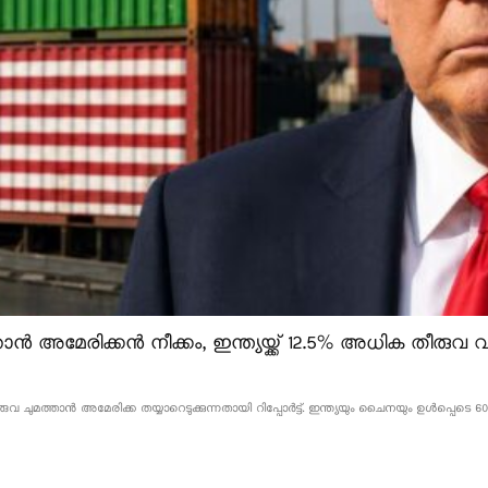
ൻ അമേരിക്കൻ നീക്കം, ഇന്ത്യയ്ക്ക് 12.5% അധിക തീരുവ വന
വ ചുമത്താൻ അമേരിക്ക തയ്യാറെടുക്കുന്നതായി റിപ്പോർട്ട്. ഇന്ത്യയും ചൈനയും ഉൾപ്പെടെ 60 ര