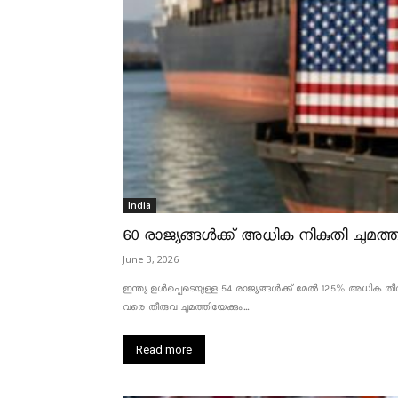
India
60 രാജ്യങ്ങൾക്ക് അധിക നികുതി ചുമത്താ
June 3, 2026
ഇന്ത്യ ഉൾപ്പെടെയുള്ള 54 രാജ്യങ്ങൾക്ക് മേൽ 12.5% അധിക തീരു
വരെ തീരുവ ചുമത്തിയേക്കും....
Read more