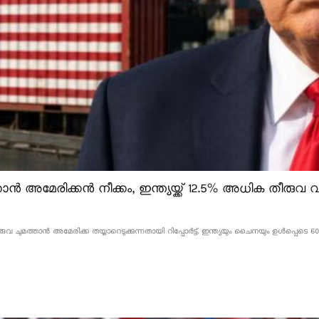
ൻ അമേരിക്കൻ നീക്കം, ഇന്ത്യയ്ക്ക് 12.5% അധിക തീരുവ വന
വ ചുമത്താൻ അമേരിക്ക തയ്യാറെടുക്കുന്നതായി റിപ്പോർട്ട്. ഇന്ത്യയും ചൈനയും ഉൾപ്പെടെ 60 ര