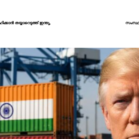
ാൻ തയ്യാറെടുത്ത് ഇന്ത്യ,
സംസ്ഥാ