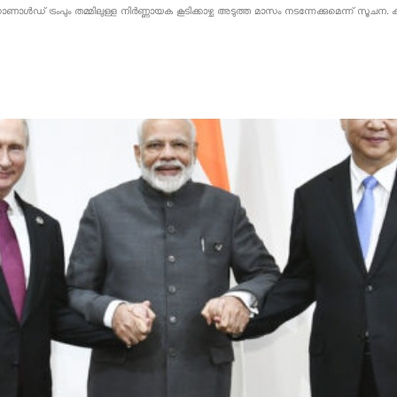
 ഡൊണാൾഡ് ട്രംപും തമ്മിലുള്ള നിർണ്ണായക കൂടിക്കാഴ്ച അടുത്ത മാസം നടന്നേക്കുമെന്ന് സ