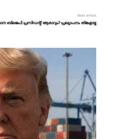
Next article
ന ബിജെപി പ്രസിഡന്റ് ആരാവും? പ്രഖ്യാപനം തിങ്കളാഴ്ച