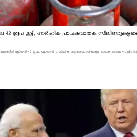
 42 രൂപ കൂട്ടി, ഗാർഹിക പാചകവാതക സിലിണ്ടറുകളുടെ വ
്ടറിന് കൂട്ടിയത് 42 രൂപ. എന്നാൽ ഗാർഹിക ആവശ്യങ്ങൾക്കുള്ള പാചകവാതക സിലിണ്ടറുകളുടെ