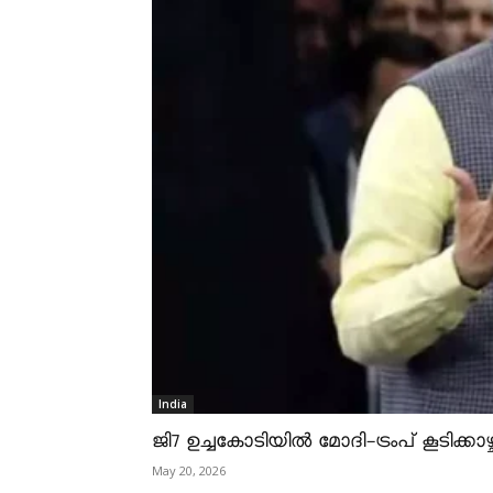
India
ജി7 ഉച്ചകോടിയിൽ മോദി-ട്രംപ് കൂടിക്കാഴ്ച
May 20, 2026