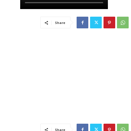
Share
Share