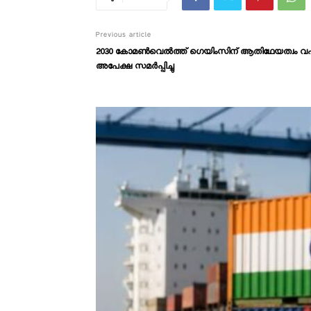
Previous article
2030 കോമൺ‌വെൽത്ത് ഗെയിംസിന് ആതിഥേയത്വം വഹിക്ക
അപേക്ഷ സമർപ്പിച്ചു