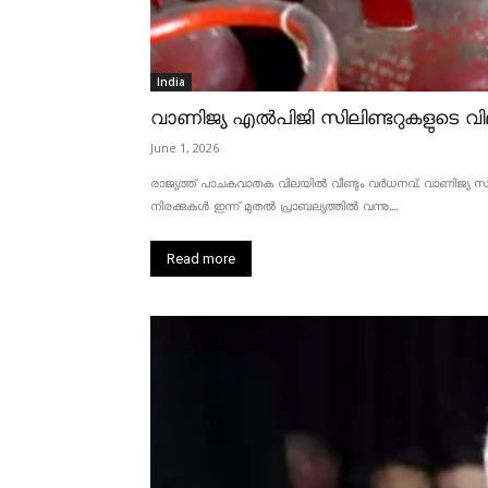
India
വാണിജ്യ എൽപിജി സിലിണ്ടറുകളുടെ വില
June 1, 2026
രാജ്യത്ത് പാചകവാതക വിലയിൽ വീണ്ടും വർധനവ്. വാണിജ്യ സിലണ
നിരക്കുകൾ ഇന്ന് മുതൽ പ്രാബല്യത്തിൽ വന്നു....
Read more