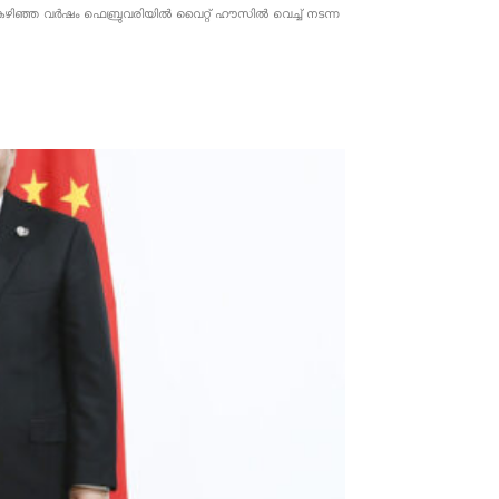
ൂചന. കഴിഞ്ഞ വർഷം ഫെബ്രുവരിയിൽ വൈറ്റ് ഹൗസിൽ വെച്ച് നടന്ന