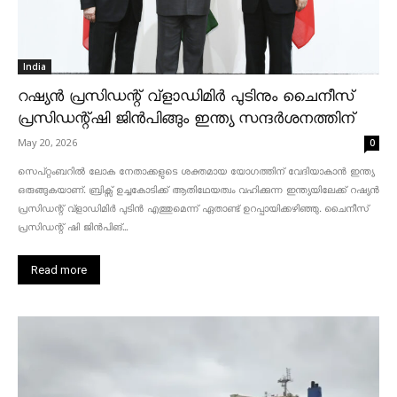
India
റഷ്യൻ പ്രസിഡന്റ് വ്‌ളാഡിമിർ പുടിനും ചൈനീസ്
പ്രസിഡന്റ്ഷി ജിൻപിങ്ങും ഇന്ത്യ സന്ദർശനത്തിന്
May 20, 2026
0
സെപ്റ്റംബറിൽ ലോക നേതാക്കളുടെ ശക്തമായ യോഗത്തിന് വേദിയാകാൻ ഇന്ത്യ
ഒരുങ്ങുകയാണ്. ബ്രിക്സ് ഉച്ചകോടിക്ക് ആതിഥേയത്വം വഹിക്കുന്ന ഇന്ത്യയിലേക്ക് റഷ്യൻ
പ്രസിഡന്റ് വ്‌ളാഡിമിർ പുടിൻ എത്തുമെന്ന് ഏതാണ്ട് ഉറപ്പായിക്കഴിഞ്ഞു. ചൈനീസ്
പ്രസിഡന്റ് ഷി ജിൻപിങ്...
Read more