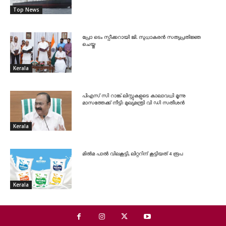
Top News
പ്രോ ടെം സ്പീക്കറായി ജി. സുധാകരൻ സത്യപ്രതിജ്ഞ
ചെയ്തു
Kerala
പിഎസ് സി റാങ്ക് ലിസ്റ്റുകളുടെ കാലാവധി മൂന്നു
മാസത്തേക്ക് നീട്ടി: മുഖ്യമന്ത്രി വി ഡി സതീശൻ
Kerala
മിൽമ പാൽ വിലകൂട്ടി; ലിറ്ററിന് കൂട്ടിയത് 4 രൂപ
Kerala