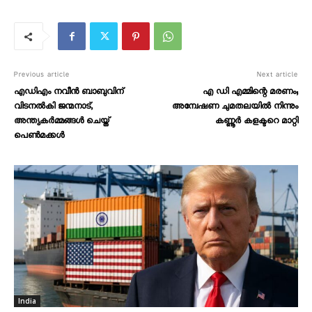
Previous article
Next article
എഡിഎം നവീൻ ബാബുവിന്
എ ഡി എമ്മിന്റെ മരണം;
വിടനൽകി ജന്മനാട്,
അന്വേഷണ ചുമതലയിൽ നിന്നും
അന്ത്യകർമ്മങ്ങൾ ചെയ്ത്
കണ്ണൂർ കളക്ടറെ മാറ്റി
പെൺമക്കൾ
India