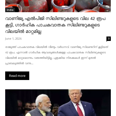
India
വാണിജ്യ എൽപിജി സിലിണ്ടറുകളുടെ വില 42 രൂപ
കൂട്ടി, ഗാർഹിക പാചകവാതക സിലിണ്ടറുകളുടെ
വിലയിൽ മാറ്റമില്ല
June 1, 2026
0
രാജ്യത്ത് പാചകവാതക വിലയിൽ വീണ്ടും വർധനവ്. വാണിജ്യ സിലണ്ടറിന് കൂട്ടിയത്
42 രൂപ. എന്നാൽ ഗാർഹിക ആവശ്യങ്ങൾക്കുള്ള പാചകവാതക സിലിണ്ടറുകളുടെ
വിലയിൽ മാറ്റമൊന്നും വരുത്തിയിട്ടില്ല. പുതുക്കിയ നിരക്കുകൾ ഇന്ന് മുതൽ
പ്രാബല്യത്തിൽ വന്നു....
Read more