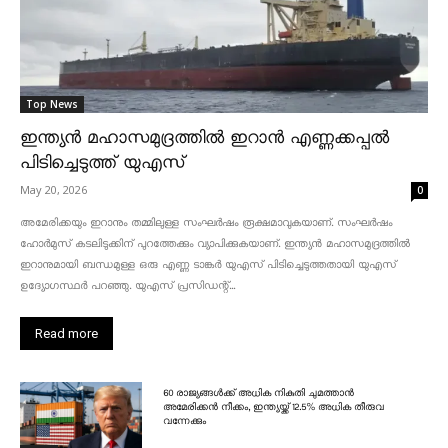
Top News
ഇന്ത്യൻ മഹാസമുദ്രത്തിൽ ഇറാൻ എണ്ണക്കപ്പൽ
പിടിച്ചെടുത്ത് യുഎസ്
May 20, 2026
0
അമേരിക്കയും ഇറാനും തമ്മിലുള്ള സംഘർഷം രൂക്ഷമാവുകയാണ്. സംഘർഷം
ഹോർമുസ് കടലിടുക്കിന് പുറത്തേക്കും വ്യാപിക്കുകയാണ്. ഇന്ത്യൻ മഹാസമുദ്രത്തിൽ
ഇറാനുമായി ബന്ധമുള്ള ഒരു എണ്ണ ടാങ്കർ യുഎസ് പിടിച്ചെടുത്തതായി യുഎസ്
ഉദ്യോഗസ്ഥർ പറഞ്ഞു. യുഎസ് പ്രസിഡന്റ്...
Read more
60 രാജ്യങ്ങൾക്ക് അധിക നികുതി ചുമത്താൻ
അമേരിക്കൻ നീക്കം, ഇന്ത്യയ്ക്ക് 12.5% അധിക തീരുവ
വന്നേക്കും