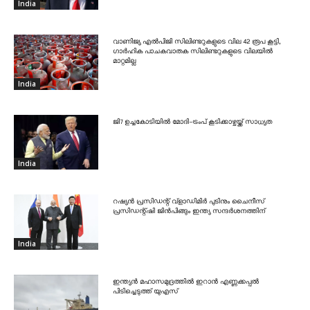
India
വാണിജ്യ എൽപിജി സിലിണ്ടറുകളുടെ വില 42 രൂപ കൂട്ടി,
ഗാർഹിക പാചകവാതക സിലിണ്ടറുകളുടെ വിലയിൽ
മാറ്റമില്ല
India
ജി7 ഉച്ചകോടിയിൽ മോദി-ട്രംപ് കൂടിക്കാഴ്ചയ്ക്ക് സാധ്യത
India
റഷ്യൻ പ്രസിഡന്റ് വ്‌ളാഡിമിർ പുടിനും ചൈനീസ്
പ്രസിഡന്റ്ഷി ജിൻപിങ്ങും ഇന്ത്യ സന്ദർശനത്തിന്
India
ഇന്ത്യൻ മഹാസമുദ്രത്തിൽ ഇറാൻ എണ്ണക്കപ്പൽ
പിടിച്ചെടുത്ത് യുഎസ്