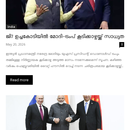
India
ജി7 ഉച്ചകോടിയിൽ മോദി-ട്രംപ് കൂടിക്കാഴ്ചയ്ക്ക് സാധ്യത
May 20, 2026
0
ഇന്ത്യൻ പ്രധാനമന്ത്രി നരേന്ദ്ര മോദിയും യുഎസ് പ്രസിഡന്റ് ഡൊണാൾഡ് ട്രംപും
തമ്മിലുള്ള നിർണ്ണായക കൂടിക്കാഴ്ച അടുത്ത മാസം നടന്നേക്കുമെന്ന് സൂചന. കഴിഞ്ഞ
വർഷം ഫെബ്രുവരിയിൽ വൈറ്റ് ഹൗസിൽ വെച്ച് നടന്ന ചരിത്രപരമായ കൂടിക്കാഴ്ചയ്ക്ക്...
Read more