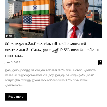
India
60 രാജ്യങ്ങൾക്ക് അധിക നികുതി ചുമത്താൻ
അമേരിക്കൻ നീക്കം, ഇന്ത്യയ്ക്ക് 12.5% അധിക തീരുവ
വന്നേക്കും
June 3, 2026
0
ഇന്ത്യ ഉൾപ്പെടെയുള്ള 54 രാജ്യങ്ങൾക്ക് മേൽ 12.5% അധിക തീരുവ ചുമത്താൻ
അമേരിക്ക തയ്യാറെടുക്കുന്നതായി റിപ്പോർട്ട്. ഇന്ത്യയും ചൈനയും ഉൾപ്പെടെ 60
രാജ്യങ്ങളിൽ നിന്നുള്ള ഇറക്കുമതികൾക്ക് അമേരിക്ക 12.5% ​​വരെ തീരുവ
ചുമത്തിയേക്കും....
Read more