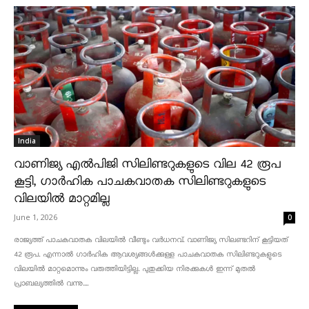
India
വാണിജ്യ എൽപിജി സിലിണ്ടറുകളുടെ വില 42 രൂപ
കൂട്ടി, ഗാർഹിക പാചകവാതക സിലിണ്ടറുകളുടെ
വിലയിൽ മാറ്റമില്ല
June 1, 2026
0
രാജ്യത്ത് പാചകവാതക വിലയിൽ വീണ്ടും വർധനവ്. വാണിജ്യ സിലണ്ടറിന് കൂട്ടിയത്
42 രൂപ. എന്നാൽ ഗാർഹിക ആവശ്യങ്ങൾക്കുള്ള പാചകവാതക സിലിണ്ടറുകളുടെ
വിലയിൽ മാറ്റമൊന്നും വരുത്തിയിട്ടില്ല. പുതുക്കിയ നിരക്കുകൾ ഇന്ന് മുതൽ
പ്രാബല്യത്തിൽ വന്നു....