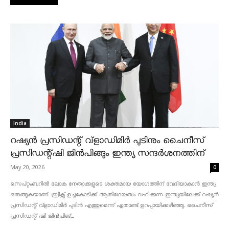
India
റഷ്യൻ പ്രസിഡന്റ് വ്‌ളാഡിമിർ പുടിനും ചൈനീസ്
പ്രസിഡന്റ്ഷി ജിൻപിങ്ങും ഇന്ത്യ സന്ദർശനത്തിന്
May 20, 2026
0
സെപ്റ്റംബറിൽ ലോക നേതാക്കളുടെ ശക്തമായ യോഗത്തിന് വേദിയാകാൻ ഇന്ത്യ
ഒരുങ്ങുകയാണ്. ബ്രിക്സ് ഉച്ചകോടിക്ക് ആതിഥേയത്വം വഹിക്കുന്ന ഇന്ത്യയിലേക്ക് റഷ്യൻ
പ്രസിഡന്റ് വ്‌ളാഡിമിർ പുടിൻ എത്തുമെന്ന് ഏതാണ്ട് ഉറപ്പായിക്കഴിഞ്ഞു. ചൈനീസ്
പ്രസിഡന്റ് ഷി ജിൻപിങ്...