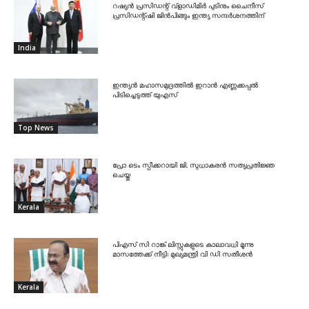
റഷ്യൻ പ്രസിഡന്റ് വ്‌ളാഡിമിർ പുടിനും ചൈനീസ്
പ്രസിഡന്റ്ഷി ജിൻപിങ്ങും ഇന്ത്യ സന്ദർശനത്തിന്
India
ഇന്ത്യൻ മഹാസമുദ്രത്തിൽ ഇറാൻ എണ്ണക്കപ്പൽ
പിടിച്ചെടുത്ത് യുഎസ്
Top News
പ്രോ ടെം സ്പീക്കറായി ജി. സുധാകരൻ സത്യപ്രതിജ്ഞ
ചെയ്തു
Kerala
പിഎസ് സി റാങ്ക് ലിസ്റ്റുകളുടെ കാലാവധി മൂന്നു
മാസത്തേക്ക് നീട്ടി: മുഖ്യമന്ത്രി വി ഡി സതീശൻ
Kerala