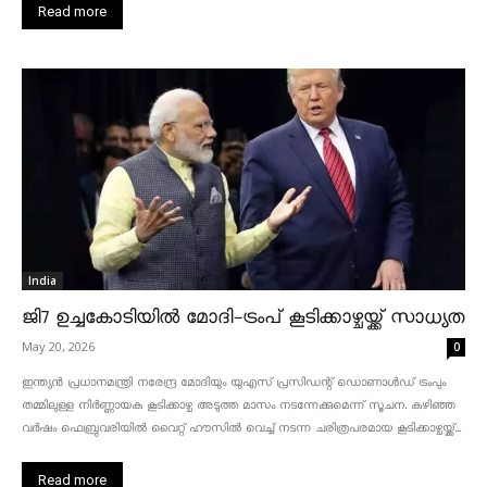
Read more
India
ജി7 ഉച്ചകോടിയിൽ മോദി-ട്രംപ് കൂടിക്കാഴ്ചയ്ക്ക് സാധ്യത
May 20, 2026
0
ഇന്ത്യൻ പ്രധാനമന്ത്രി നരേന്ദ്ര മോദിയും യുഎസ് പ്രസിഡന്റ് ഡൊണാൾഡ് ട്രംപും
തമ്മിലുള്ള നിർണ്ണായക കൂടിക്കാഴ്ച അടുത്ത മാസം നടന്നേക്കുമെന്ന് സൂചന. കഴിഞ്ഞ
വർഷം ഫെബ്രുവരിയിൽ വൈറ്റ് ഹൗസിൽ വെച്ച് നടന്ന ചരിത്രപരമായ കൂടിക്കാഴ്ചയ്ക്ക്...
Read more