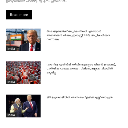
ഉദ്യോഗസ്ഥർ പറഞ്ഞു. യുഎസ് പ്രസിഡന്റ്...
Read more
60 രാജ്യങ്ങൾക്ക് അധിക നികുതി ചുമത്താൻ
അമേരിക്കൻ നീക്കം, ഇന്ത്യയ്ക്ക് 12.5% അധിക തീരുവ
വന്നേക്കും
India
വാണിജ്യ എൽപിജി സിലിണ്ടറുകളുടെ വില 42 രൂപ കൂട്ടി,
ഗാർഹിക പാചകവാതക സിലിണ്ടറുകളുടെ വിലയിൽ
മാറ്റമില്ല
India
ജി7 ഉച്ചകോടിയിൽ മോദി-ട്രംപ് കൂടിക്കാഴ്ചയ്ക്ക് സാധ്യത
India