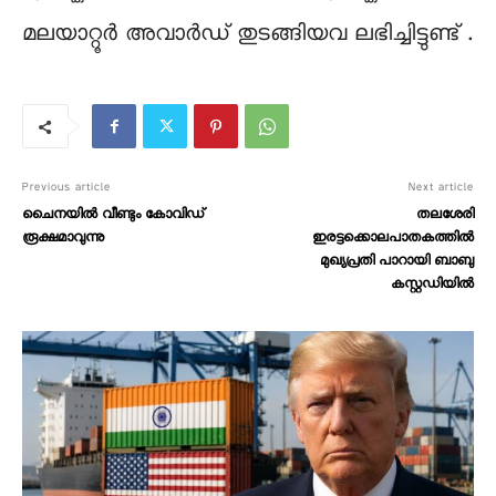
മലയാറ്റൂർ അവാർഡ് തുടങ്ങിയവ ലഭിച്ചിട്ടുണ്ട് .
Previous article
Next article
ചൈനയിൽ വീണ്ടും കോവിഡ്
തലശേരി
രൂക്ഷമാവുന്നു
ഇരട്ടക്കൊലപാതകത്തിൽ
മുഖ്യപ്രതി പാറായി ബാബു
കസ്റ്റഡിയിൽ