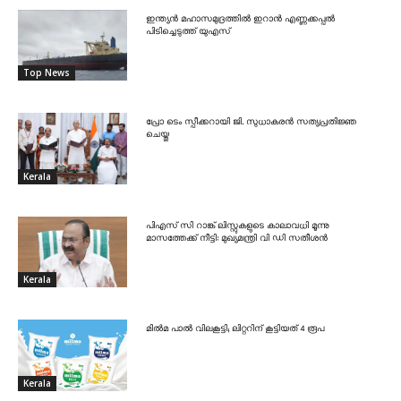
ഇന്ത്യൻ മഹാസമുദ്രത്തിൽ ഇറാൻ എണ്ണക്കപ്പൽ
പിടിച്ചെടുത്ത് യുഎസ്
Top News
പ്രോ ടെം സ്പീക്കറായി ജി. സുധാകരൻ സത്യപ്രതിജ്ഞ
ചെയ്തു
Kerala
പിഎസ് സി റാങ്ക് ലിസ്റ്റുകളുടെ കാലാവധി മൂന്നു
മാസത്തേക്ക് നീട്ടി: മുഖ്യമന്ത്രി വി ഡി സതീശൻ
Kerala
മിൽമ പാൽ വിലകൂട്ടി; ലിറ്ററിന് കൂട്ടിയത് 4 രൂപ
Kerala