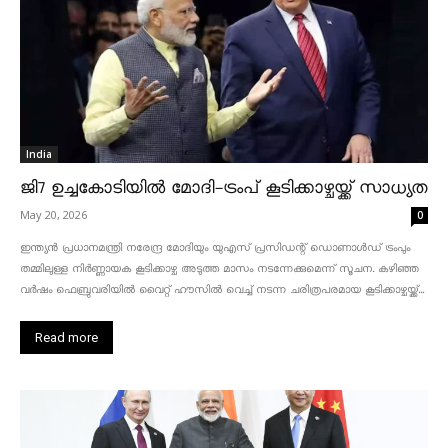
India
ജി7 ഉച്ചകോടിയിൽ മോദി-ട്രംപ് കൂടിക്കാഴ്ചയ്ക്ക് സാധ്യത
May 20, 2026
0
ഇന്ത്യൻ പ്രധാനമന്ത്രി നരേന്ദ്ര മോദിയും യുഎസ് പ്രസിഡന്റ് ഡൊണാൾഡ് ട്രംപും
തമ്മിലുള്ള നിർണ്ണായക കൂടിക്കാഴ്ച അടുത്ത മാസം നടന്നേക്കുമെന്ന് സൂചന. കഴിഞ്ഞ
വർഷം ഫെബ്രുവരിയിൽ വൈറ്റ് ഹൗസിൽ വെച്ച് നടന്ന ചരിത്രപരമായ കൂടിക്കാഴ്ചയ്ക്ക്...
Read more