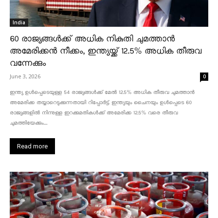
India
60 രാജ്യങ്ങൾക്ക് അധിക നികുതി ചുമത്താൻ
അമേരിക്കൻ നീക്കം, ഇന്ത്യയ്ക്ക് 12.5% അധിക തീരുവ
വന്നേക്കും
June 3, 2026
0
ഇന്ത്യ ഉൾപ്പെടെയുള്ള 54 രാജ്യങ്ങൾക്ക് മേൽ 12.5% അധിക തീരുവ ചുമത്താൻ
അമേരിക്ക തയ്യാറെടുക്കുന്നതായി റിപ്പോർട്ട്. ഇന്ത്യയും ചൈനയും ഉൾപ്പെടെ 60
രാജ്യങ്ങളിൽ നിന്നുള്ള ഇറക്കുമതികൾക്ക് അമേരിക്ക 12.5% ​​വരെ തീരുവ
ചുമത്തിയേക്കും....
Read more