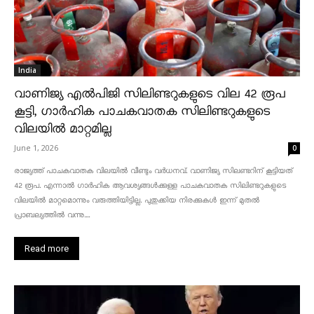
India
വാണിജ്യ എൽപിജി സിലിണ്ടറുകളുടെ വില 42 രൂപ
കൂട്ടി, ഗാർഹിക പാചകവാതക സിലിണ്ടറുകളുടെ
വിലയിൽ മാറ്റമില്ല
June 1, 2026
0
രാജ്യത്ത് പാചകവാതക വിലയിൽ വീണ്ടും വർധനവ്. വാണിജ്യ സിലണ്ടറിന് കൂട്ടിയത്
42 രൂപ. എന്നാൽ ഗാർഹിക ആവശ്യങ്ങൾക്കുള്ള പാചകവാതക സിലിണ്ടറുകളുടെ
വിലയിൽ മാറ്റമൊന്നും വരുത്തിയിട്ടില്ല. പുതുക്കിയ നിരക്കുകൾ ഇന്ന് മുതൽ
പ്രാബല്യത്തിൽ വന്നു....
Read more