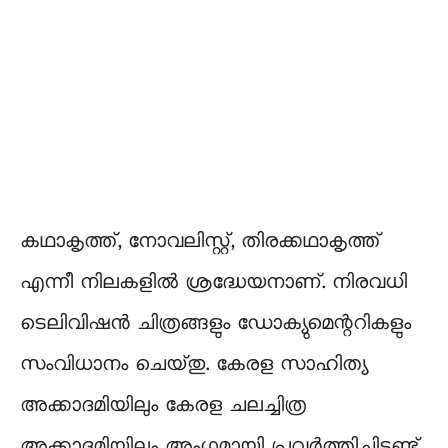
കഥാകൃത്ത്, നോവലിസ്റ്റ്, തിരക്കഥാകൃത്ത്
എന്നീ നിലകളിൽ ശ്രദ്ധേയനാണ്. നിരവധി
ടെലിവിഷൻ ചിത്രങ്ങളും ഡോക്യുമെന്ററികളും
സംവിധാനം ചെയ്‌തു. കേരള സാഹിത്യ
അക്കാദമിയിലും കേരള ചലച്ചിത്ര
അക്കാദമിയിലും അംഗമായി പ്രവർത്തിച്ചിട്ടുണ്ട്.