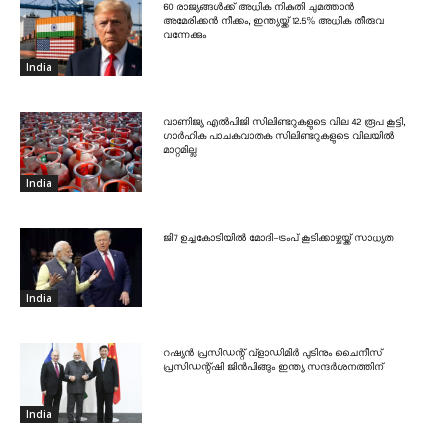
60 രാജ്യങ്ങൾക്ക് അധിക നികുതി ചുമത്താൻ
അമേരിക്കൻ നീക്കം, ഇന്ത്യയ്ക്ക് 12.5% അധിക തീരുവ
വന്നേക്കും
India
വാണിജ്യ എൽപിജി സിലിണ്ടറുകളുടെ വില 42 രൂപ കൂട്ടി,
ഗാർഹിക പാചകവാതക സിലിണ്ടറുകളുടെ വിലയിൽ
മാറ്റമില്ല
India
ജി7 ഉച്ചകോടിയിൽ മോദി-ട്രംപ് കൂടിക്കാഴ്ചയ്ക്ക് സാധ്യത
India
റഷ്യൻ പ്രസിഡന്റ് വ്‌ളാഡിമിർ പുടിനും ചൈനീസ്
പ്രസിഡന്റ്ഷി ജിൻപിങ്ങും ഇന്ത്യ സന്ദർശനത്തിന്
India