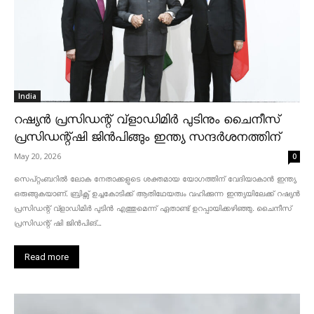
India
റഷ്യൻ പ്രസിഡന്റ് വ്‌ളാഡിമിർ പുടിനും ചൈനീസ്
പ്രസിഡന്റ്ഷി ജിൻപിങ്ങും ഇന്ത്യ സന്ദർശനത്തിന്
May 20, 2026
0
സെപ്റ്റംബറിൽ ലോക നേതാക്കളുടെ ശക്തമായ യോഗത്തിന് വേദിയാകാൻ ഇന്ത്യ
ഒരുങ്ങുകയാണ്. ബ്രിക്സ് ഉച്ചകോടിക്ക് ആതിഥേയത്വം വഹിക്കുന്ന ഇന്ത്യയിലേക്ക് റഷ്യൻ
പ്രസിഡന്റ് വ്‌ളാഡിമിർ പുടിൻ എത്തുമെന്ന് ഏതാണ്ട് ഉറപ്പായിക്കഴിഞ്ഞു. ചൈനീസ്
പ്രസിഡന്റ് ഷി ജിൻപിങ്...
Read more